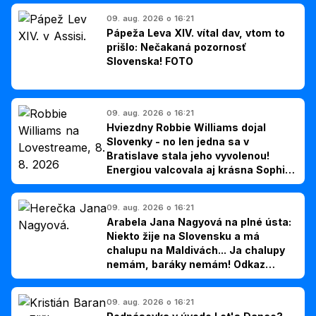
09. aug. 2026 o 16:21
Pápeža Leva XIV. vítal dav, vtom to
prišlo: Nečakaná pozornosť
Slovenska! FOTO
09. aug. 2026 o 16:21
Hviezdny Robbie Williams dojal
Slovenky - no len jedna sa v
Bratislave stala jeho vyvolenou!
Energiou valcovala aj krásna Sophie
Ellis-Bextor (foto)
09. aug. 2026 o 16:21
Arabela Jana Nagyová na plné ústa:
Niekto žije na Slovensku a má
chalupu na Maldivách... Ja chalupy
nemám, baráky nemám! Odkaz
Slovákom
09. aug. 2026 o 16:21