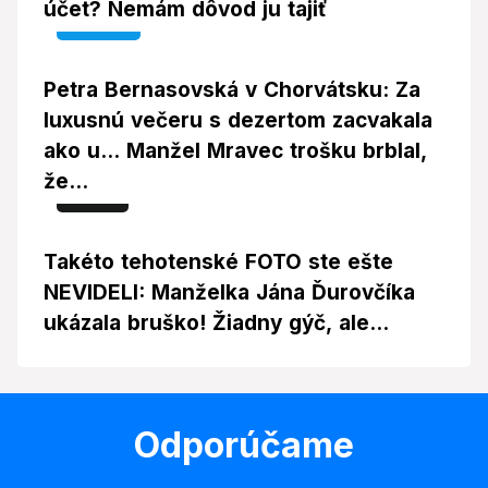
účet? Nemám dôvod ju tajiť
Video
Petra Bernasovská v Chorvátsku: Za
luxusnú večeru s dezertom zacvakala
ako u... Manžel Mravec trošku brblal,
že...
Foto
Takéto tehotenské FOTO ste ešte
NEVIDELI: Manželka Jána Ďurovčíka
ukázala bruško! Žiadny gýč, ale...
Odporúčame