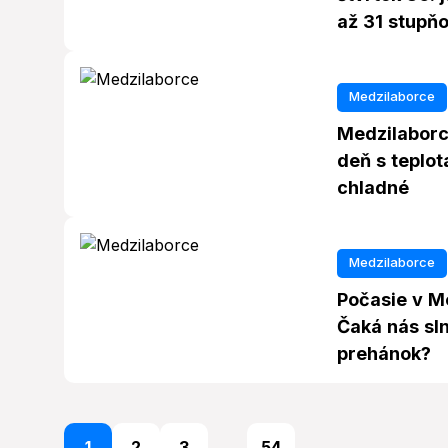
až 31 stupň
Medzilaborce
Medzilaborc
deň s teplot
chladné
Medzilaborce
Počasie v Me
Čaká nás sl
prehánok?
1
2
3
...
54