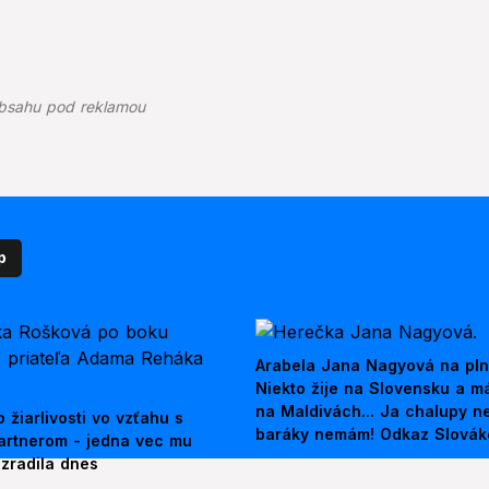
bsahu pod reklamou
p
Arabela Jana Nagyová na pln
Niekto žije na Slovensku a m
na Maldivách... Ja chalupy 
 žiarlivosti vo vzťahu s
baráky nemám! Odkaz Slová
artnerom - jedna vec mu
ezradila dnes