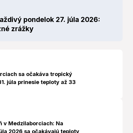
aždivý pondelok 27. júla 2026:
zné zrážky
rciach sa očakáva tropický
1. júla prinesie teploty až 33
ň v Medzilaborciach: Na
júla 2026 sa očakávajú teploty