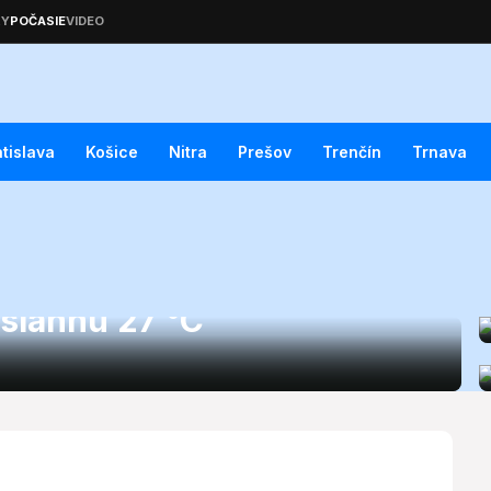
atislava
Košice
Nitra
Prešov
Trenčín
Trnava
ečná nedeľa 9. augusta
siahnu 27 °C