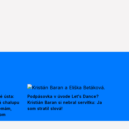
é ústa:
Podpásovka v úvode Let's Dance?
á chalupu
Kristián Baran si nebral servítku: Ja
nemám,
som stratil slová!
kom