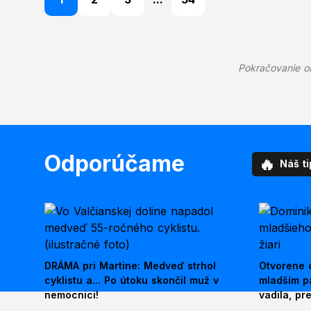
Pokračovanie o
Odporúčame
🔥
Náš ti
DRÁMA pri Martine: Medveď strhol
Otvorene o
cyklistu a... Po útoku skončil muž v
mladším p
nemocnici!
vadila, pr