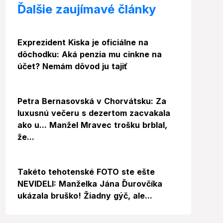
Ďalšie zaujímavé články
Exprezident Kiska je oficiálne na
dôchodku: Aká penzia mu cinkne na
účet? Nemám dôvod ju tajiť
Video
Petra Bernasovská v Chorvátsku: Za
luxusnú večeru s dezertom zacvakala
ako u... Manžel Mravec trošku brblal,
že...
Foto
Takéto tehotenské FOTO ste ešte
NEVIDELI: Manželka Jána Ďurovčíka
ukázala bruško! Žiadny gýč, ale...