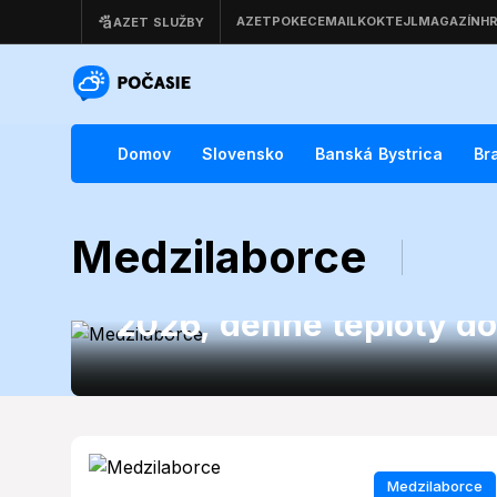
Domov
Slovensko
Banská Bystrica
Br
Medzilaborce
Medzilaborce
Medzilaborce čaká sln
2026, denné teploty do
Medzilaborce