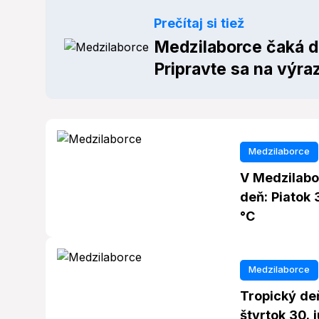
Prečítaj si tiež
Medzilaborce čaká d
Pripravte sa na výra
Medzilaborce
V Medzilabo
deň: Piatok 3
°C
Medzilaborce
Tropický de
štvrtok 30. 