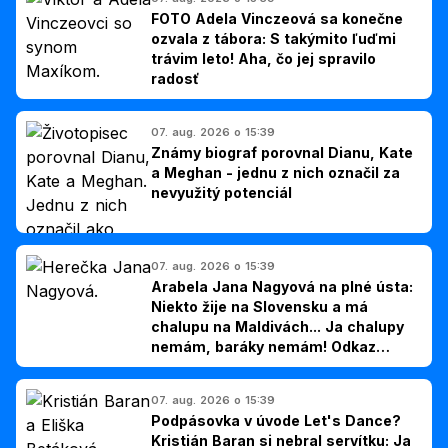
FOTO Adela Vinczeová sa konečne
ozvala z tábora: S takýmito ľuďmi
trávim leto! Aha, čo jej spravilo
radosť
07. aug. 2026 o 15:39
Známy biograf porovnal Dianu, Kate
a Meghan - jednu z nich označil za
nevyužitý potenciál
07. aug. 2026 o 15:39
Arabela Jana Nagyová na plné ústa:
Niekto žije na Slovensku a má
chalupu na Maldivách... Ja chalupy
nemám, baráky nemám! Odkaz
Slovákom
07. aug. 2026 o 15:39
Podpásovka v úvode Let's Dance?
Kristián Baran si nebral servítku: Ja