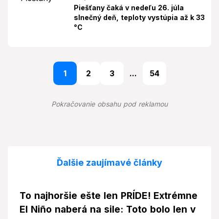
Piešťany čaká v nedeľu 26. júla
slnečný deň, teploty vystúpia až k 33
°C
1
2
3
...
54
Pokračovanie obsahu pod reklamou
Ďalšie zaujímavé články
To najhoršie ešte len PRÍDE! Extrémne
El Niño naberá na sile: Toto bolo len v