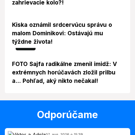
zahrievacie kolo?!
Kiska oznámil srdcervúcu správu o
malom Dominikovi: Ostávajú mu
týždne života!
Foto
FOTO Sajfa radikálne zmenil imidž: V
extrémnych horúčavách zložil prilbu
a... Pohľad, aký nikto nečakal!
Odporúčame
07. aug. 2026 o 15:39