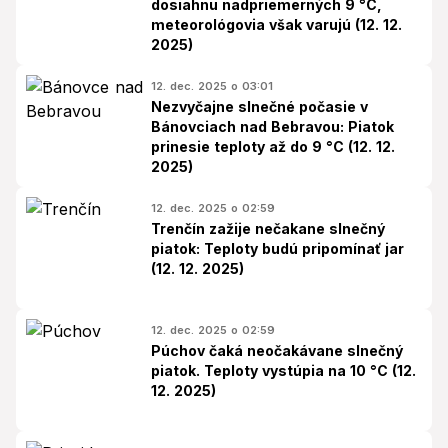
dosiahnu nadpriemerných 9 °C,
meteorológovia však varujú (12. 12.
2025)
12. dec. 2025 o 03:01
Nezvyčajne slnečné počasie v
Bánovciach nad Bebravou: Piatok
prinesie teploty až do 9 °C (12. 12.
2025)
12. dec. 2025 o 02:59
Trenčín zažije nečakane slnečný
piatok: Teploty budú pripomínať jar
(12. 12. 2025)
12. dec. 2025 o 02:59
Púchov čaká neočakávane slnečný
piatok. Teploty vystúpia na 10 °C (12.
12. 2025)