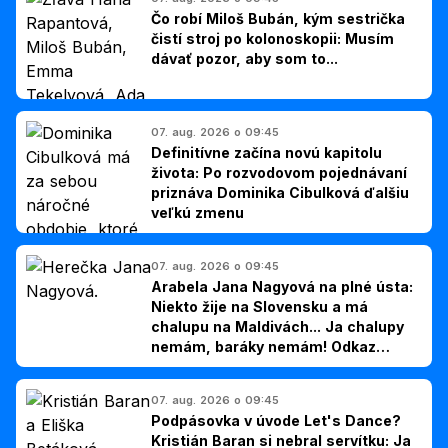
Čo robí Miloš Bubán, kým sestrička
čistí stroj po kolonoskopii: Musím
dávať pozor, aby som to...
07. aug. 2026 o 09:45
Definitívne začína novú kapitolu
života: Po rozvodovom pojednávaní
priznáva Dominika Cibulková ďalšiu
veľkú zmenu
07. aug. 2026 o 09:45
Arabela Jana Nagyová na plné ústa:
Niekto žije na Slovensku a má
chalupu na Maldivách... Ja chalupy
nemám, baráky nemám! Odkaz
Slovákom
07. aug. 2026 o 09:45
Podpásovka v úvode Let's Dance?
Kristián Baran si nebral servítku: Ja