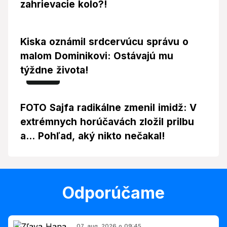
zahrievacie kolo?!
Kiska oznámil srdcervúcu správu o
malom Dominikovi: Ostávajú mu
týždne života!
Foto
FOTO Sajfa radikálne zmenil imidž: V
extrémnych horúčavách zložil prilbu
a... Pohľad, aký nikto nečakal!
Odporúčame
07. aug. 2026 o 09:45