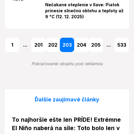
Nečakané oteplenie v Ilave: Piatok
prinesie slnečnú oblohu a teploty až
9 °C (12. 12. 2025)
1
...
201
202
203
204
205
...
533
Pokračovanie obsahu pod reklamou
Ďalšie zaujímavé články
To najhoršie ešte len PRÍDE! Extrémne
El Niño naberá na sile: Toto bolo len v