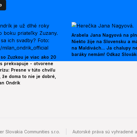
p
Arabela Jana Nagyová na pln
Niekto žije na Slovensku a m
na Maldivách... Ja chalupy 
baráky nemám! Odkaz Slová
 so Zuzkou je viac ako 20
es prekvapuje - otvorene
rízu: Presne v túto chvíľu
 že doma to nie je dobré,
an Ondrík
r Slovakia Communities s.r.o.
Autorské práva sú vyhradené a