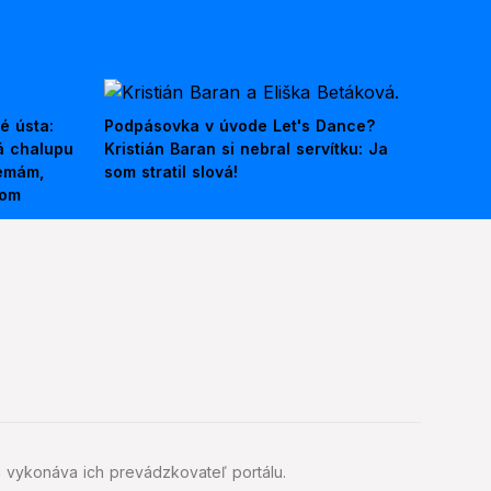
é ústa:
Podpásovka v úvode Let's Dance?
á chalupu
Kristián Baran si nebral servítku: Ja
nemám,
som stratil slová!
kom
 vykonáva ich prevádzkovateľ portálu.