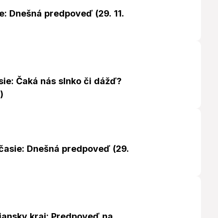
e: Dnešná predpoveď (29. 11.
ie: Čaká nás slnko či dážď?
)
asie: Dnešná predpoveď (29.
riansky kraj: Predpoveď na