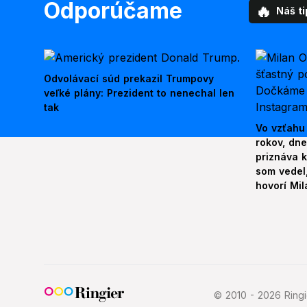
Odporúčame
🔥
Náš ti
Odvolávací súd prekazil Trumpovy
veľké plány: Prezident to nenechal len
tak
Vo vzťahu
rokov, dn
priznáva k
som vedel,
hovorí Mil
© 2010 - 2026 Ringie