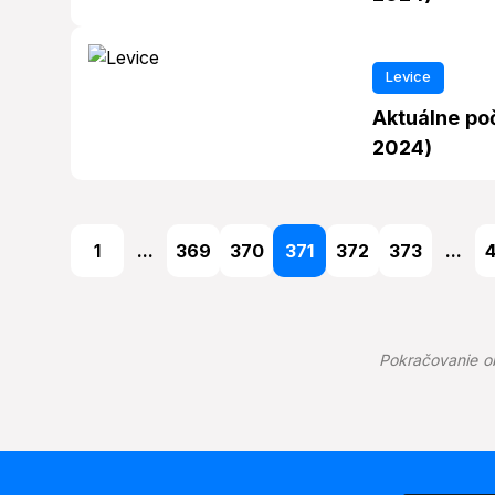
Levice
Aktuálne poč
2024)
1
...
369
370
371
372
373
...
Pokračovanie o