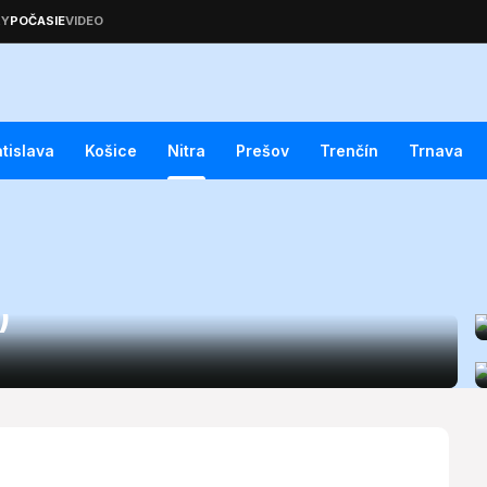
atislava
Košice
Nitra
Prešov
Trenčín
Trnava
é podmienky dnes
)