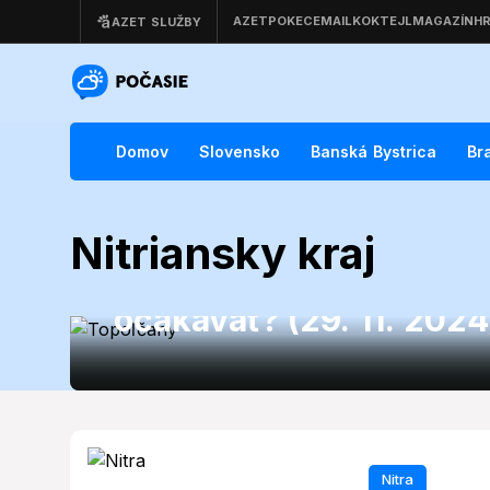
Domov
Slovensko
Banská Bystrica
Br
Topoľčany
Nitriansky kraj
Počasie Topoľčany: Ak
očakávať? (29. 11. 2024
Nitra