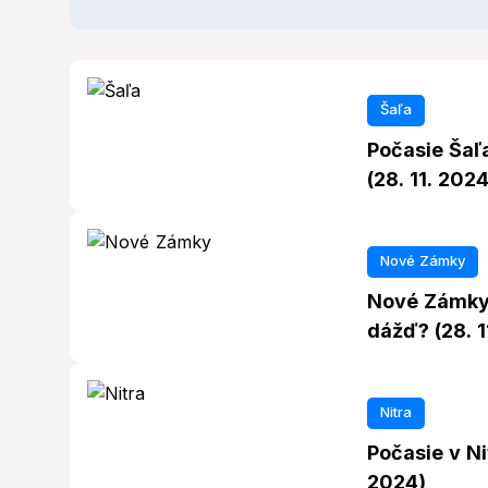
Šaľa
Počasie Šaľ
(28. 11. 2024
Nové Zámky
Nové Zámky 
dážď? (28. 1
Nitra
Počasie v Ni
2024)