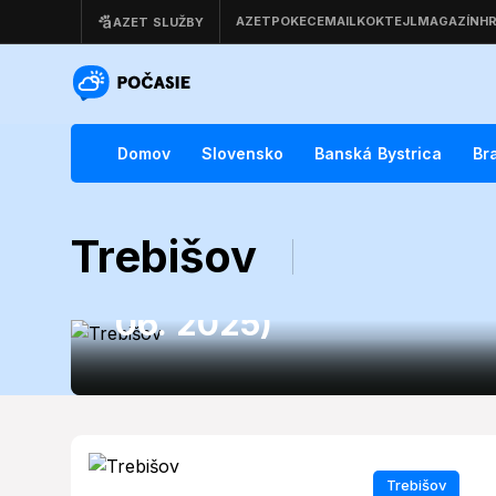
Domov
Slovensko
Banská Bystrica
Br
Trebišov
Trebišov
Trebišov počasie: Čaká 
06. 2025)
Trebišov