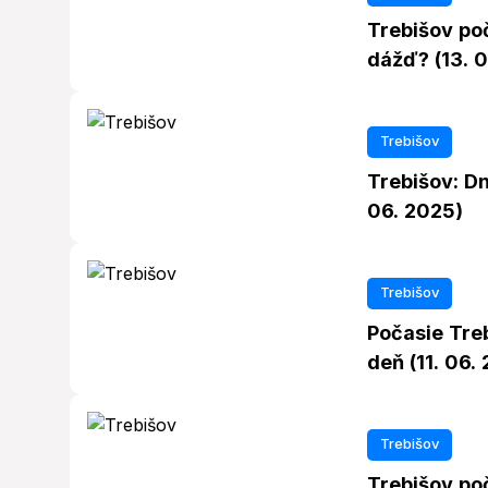
Trebišov poč
dážď? (13. 
Trebišov
Trebišov: D
06. 2025)
Trebišov
Počasie Tre
deň (11. 06.
Trebišov
Trebišov poč