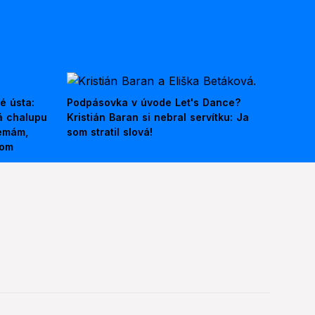
é ústa:
Podpásovka v úvode Let's Dance?
á chalupu
Kristián Baran si nebral servítku: Ja
nemám,
som stratil slová!
kom