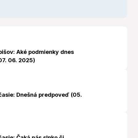
bišov: Aké podmienky dnes
07. 06. 2025)
časie: Dnešná predpoveď (05.
asie: Čaká nás slnko či