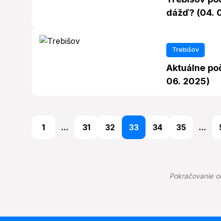
dážď? (04. 
Trebišov
Aktuálne po
06. 2025)
1
...
31
32
33
34
35
...
Pokračovanie o