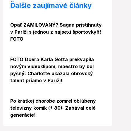
Ďalšie zaujímavé články
Foto
Opäť ZAMILOVANÝ? Sagan pristihnutý
v Paríži s jednou z najsexi športovkýň!
FOTO
FOTO Dcéra Karla Gotta prekvapila
novým videoklipom, maestro by bol
pyšný: Charlotte ukázala obrovský
talent priamo v Paríži!
Po krátkej chorobe zomrel obľúbený
televízny komik († 80): Zabával celé
generácie!