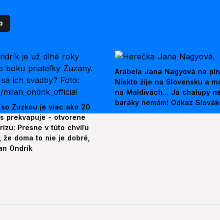
p
Arabela Jana Nagyová na pln
Niekto žije na Slovensku a m
na Maldivách... Ja chalupy 
baráky nemám! Odkaz Slová
 so Zuzkou je viac ako 20
es prekvapuje - otvorene
rízu: Presne v túto chvíľu
 že doma to nie je dobré,
an Ondrík