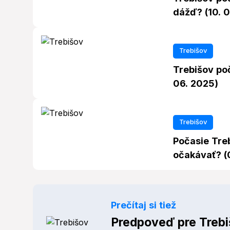
dážď? (10. 
Trebišov
Trebišov po
06. 2025)
Trebišov
Počasie Tre
očakávať? (
Prečítaj si tiež
Predpoveď pre Trebi