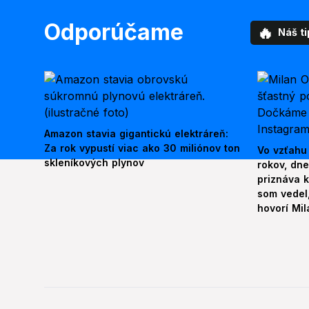
Odporúčame
🔥
Náš ti
Amazon stavia gigantickú elektráreň:
Za rok vypustí viac ako 30 miliónov ton
Vo vzťahu
skleníkových plynov
rokov, dn
priznáva k
som vedel,
hovorí Mil