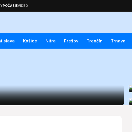
atislava
Košice
Nitra
Prešov
Trenčín
Trnava
nás slnko či dážď? (16.