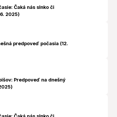
asie: Čaká nás slnko či
06. 2025)
nešná predpoveď počasia (12.
bišov: Predpoveď na dnešný
 2025)
asie: Čaká nás slnko či