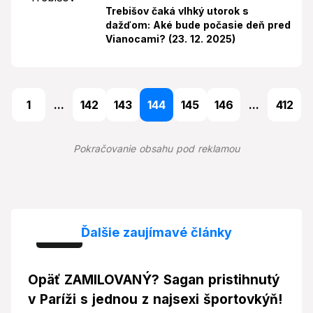
Trebišov čaká vlhký utorok s
dažďom: Aké bude počasie deň pred
Vianocami? (23. 12. 2025)
1
...
142
143
144
145
146
...
412
Pokračovanie obsahu pod reklamou
Ďalšie zaujímavé články
Foto
Opäť ZAMILOVANÝ? Sagan pristihnutý
v Paríži s jednou z najsexi športovkýň!