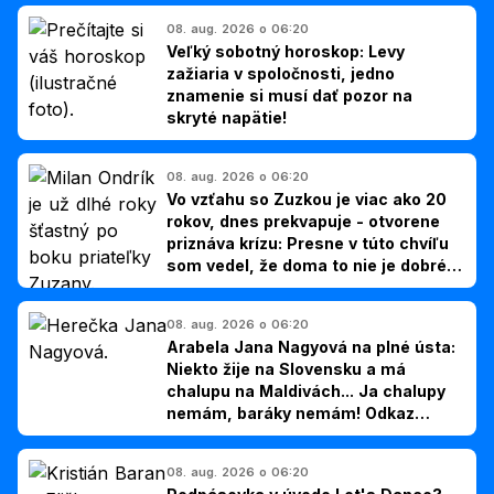
08. aug. 2026 o 06:20
Veľký sobotný horoskop: Levy
zažiaria v spoločnosti, jedno
znamenie si musí dať pozor na
skryté napätie!
08. aug. 2026 o 06:20
Vo vzťahu so Zuzkou je viac ako 20
rokov, dnes prekvapuje - otvorene
priznáva krízu: Presne v túto chvíľu
som vedel, že doma to nie je dobré,
hovorí Milan Ondrík
08. aug. 2026 o 06:20
Arabela Jana Nagyová na plné ústa:
Niekto žije na Slovensku a má
chalupu na Maldivách... Ja chalupy
nemám, baráky nemám! Odkaz
Slovákom
08. aug. 2026 o 06:20