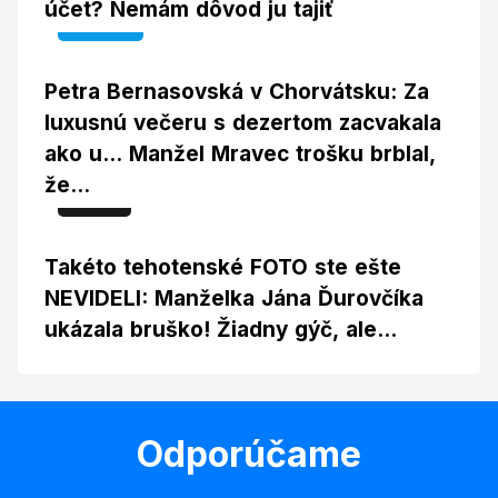
účet? Nemám dôvod ju tajiť
Video
Petra Bernasovská v Chorvátsku: Za
luxusnú večeru s dezertom zacvakala
ako u... Manžel Mravec trošku brblal,
že...
Foto
Takéto tehotenské FOTO ste ešte
NEVIDELI: Manželka Jána Ďurovčíka
ukázala bruško! Žiadny gýč, ale...
Odporúčame