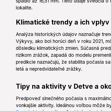
spadlo až 16,51 mm. Tieto údaje svedčia o
lokalite.
Klimatické trendy a ich vplyv
Analýza historických údajov naznačuje tren
Výkyvy, ako bol horúci deň v roku 2021, m
dôsledku klimatických zmien. Súčasná pred
rizikom zrážok, zapadá do modelu premenl
predikcie naznačujú, že stabilita počasia sa
letá a nepredvídateľné zrážky.
Tipy na aktivity v Detve a oko
Predpoveď slnečného počasia s maximálnou
vonkajšie aktivity. Ideálnou voľbou môže 