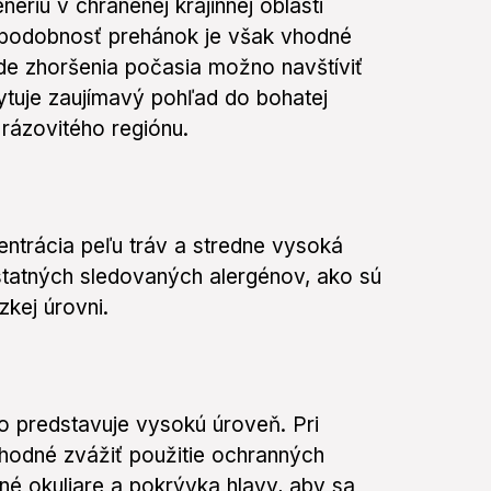
ériu v chránenej krajinnej oblasti
podobnosť prehánok je však vhodné
pade zhoršenia počasia možno navštíviť
tuje zaujímavý pohľad do bohatej
o rázovitého regiónu.
ntrácia peľu tráv a stredne vysoká
ostatných sledovaných alergénov, ako sú
zkej úrovni.
o predstavuje vysokú úroveň. Pri
hodné zvážiť použitie ochranných
né okuliare a pokrývka hlavy, aby sa