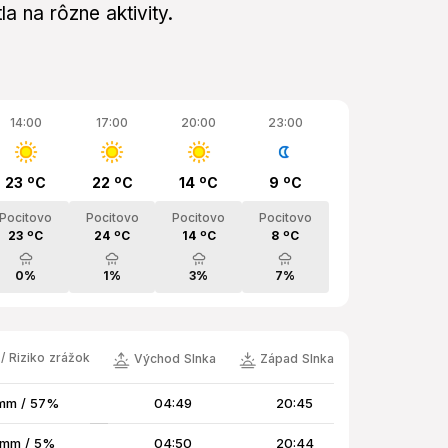
a na rôzne aktivity.
14:00
17:00
20:00
23:00
23 ºC
22 ºC
14 ºC
9 ºC
Pocitovo
Pocitovo
Pocitovo
Pocitovo
23 ºC
24 ºC
14 ºC
8 ºC
0%
1%
3%
7%
/ Riziko zrážok
Východ Slnka
Západ Slnka
mm / 57%
04:49
20:45
 mm / 5%
04:50
20:44