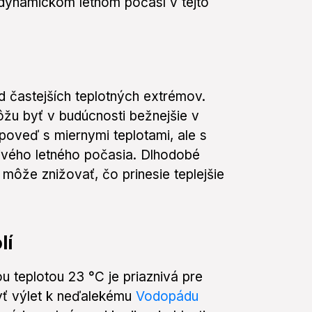
 dynamickom letnom počasí v tejto
d častejších teplotných extrémov.
ôžu byť v budúcnosti bežnejšie v
poveď s miernymi teplotami, ale s
ivého letného počasia. Dlhodobé
 môže znižovať, čo prinesie teplejšie
lí
 teplotou 23 °C je priaznivá pre
byť výlet k neďalekému
Vodopádu