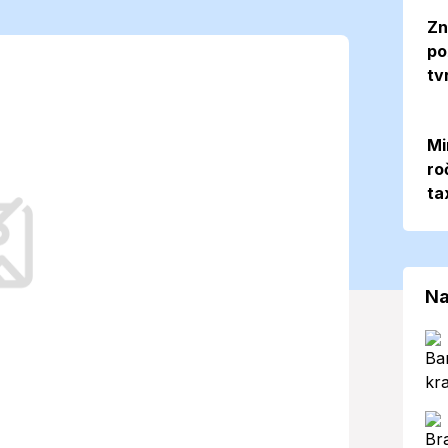
s možnosťou
Zn
po
tv
loty vystúpia
Mi
ro
ta
náciu slnečných lúčov a možnosti
obyvateľov aj návštevníkov mesta.
Na