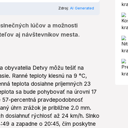
Zdroj:
AI Generated
 slnečných lúčov a možnosti
teľov aj návštevníkov mesta.
sa obyvatelia Detvy môžu tešiť na
sie. Ranné teploty klesnú na 9 °C,
enná teplota dosiahne príjemných 23
eplota sa bude pohybovať na úrovni 17
je 57-percentná pravdepodobnosť
ný úhrn zrážok je približne 2.0 mm.
h dosiahnuť rýchlosť až 24 km/h. Slnko
4:49 a zapadne o 20:45, čím poskytne