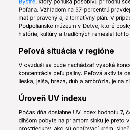
Bystré
, ktorý ponúka pôsobivú prírodnú scen
Poľana. Vzhľadom na 57-percentnú pravde
mať pripravený aj alternatívny plán. V prí
Podpolianske múzeum v Detve, ktoré posky
histórie, kultúry a tradičných remesiel toht
Peľová situácia v regióne
V ovzduší sa bude nachádzať vysoká konce
koncentrácia peľu paliny. Peľová aktivita 
lieska, jelša, breza, dub a ambrózia, je na ní
Úroveň UV indexu
Počas dňa dosiahne UV index hodnotu 7, č
dlhšom pobyte na priamom slnku je preto v
prostriedkov, ako sú opaľovací krém, slneč