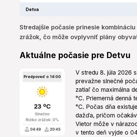
Detva
Stredajšie počasie prinesie kombináciu
zrážok, čo môže ovplyvniť plány obyva
Aktuálne počasie pre Detvu
V stredu 8. júla 2026 
Predpoveď o 14:00
prevažne slnečné poča
zatiaľ čo maximálna d
°C. Priemerná denná t
23 ºC
°C. Počas dňa existu
Slnečno
dažďa, pričom očakáva
Riziko zrážok: 0%
Vietor môže v nárazoc
04:49
20:45
v tento deň vyjde o 0