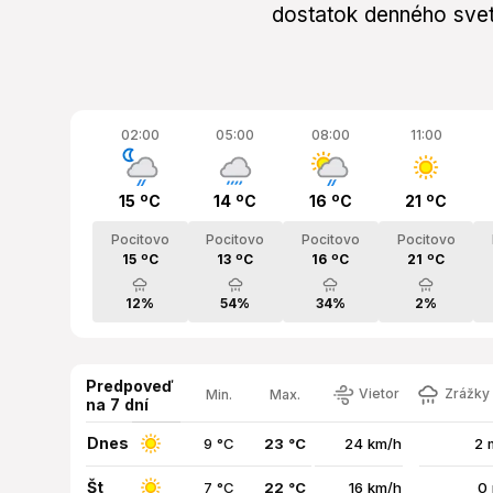
dostatok denného svetl
02:00
05:00
08:00
11:00
15 ºC
14 ºC
16 ºC
21 ºC
Pocitovo
Pocitovo
Pocitovo
Pocitovo
15 ºC
13 ºC
16 ºC
21 ºC
12%
54%
34%
2%
Predpoveď
Vietor
Zrážky 
Min.
Max.
na 7 dní
Dnes
9 °C
23 °C
24 km/h
2 
Št
7 °C
22 °C
16 km/h
0