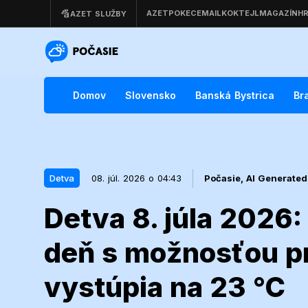
Domov
Slovensko
Banská Bystrica
Br
Detva
08. júl. 2026 o 04:43
Počasie,
AI Generated
Detva 8. júla 2026
08. júl. 2026 o 04:43
Detva
deň s možnosťou pr
Detva 8. júla
vystúpia na 23 °C