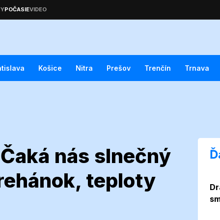
atislava
Košice
Nitra
Prešov
Trenčín
Trnava
: Čaká nás slnečný
Ď
ehánok, teploty
Dr
 2026: Čaká nás
sm