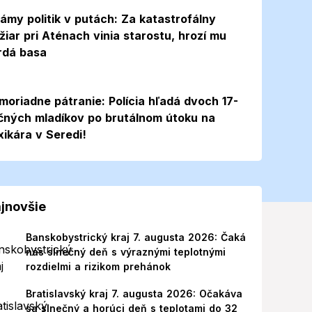
ámy politik v putách: Za katastrofálny
žiar pri Aténach vinia starostu, hrozí mu
rdá basa
moriadne pátranie: Polícia hľadá dvoch 17-
čných mladíkov po brutálnom útoku na
xikára v Seredi!
jnovšie
Banskobystrický kraj 7. augusta 2026: Čaká
nás slnečný deň s výraznými teplotnými
rozdielmi a rizikom prehánok
Bratislavský kraj 7. augusta 2026: Očakáva
sa slnečný a horúci deň s teplotami do 32