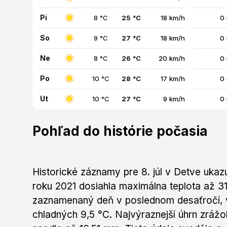
Pi
8 °C
25 °C
18 km/h
0
So
9 °C
27 °C
18 km/h
0
Ne
8 °C
26 °C
20 km/h
0
Po
10 °C
28 °C
17 km/h
0
Ut
10 °C
27 °C
9 km/h
0
Pohľad do histórie počasia
Historické záznamy pre 8. júl v Detve ukazu
roku 2021 dosiahla maximálna teplota až 31,
zaznamenaný deň v poslednom desaťročí, v
chladných 9,5 °C. Najvýraznejší úhrn zráž