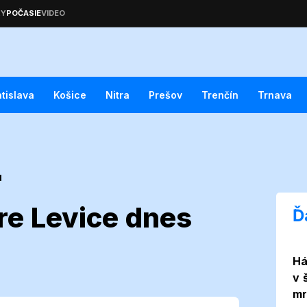
atislava
Košice
Nitra
Prešov
Trenčín
Trnava
d
re Levice dnes
Ď
Há
sie pre Levice
v 
mr