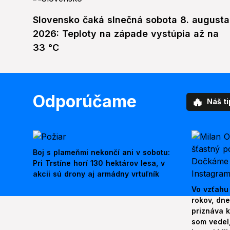
Slovensko čaká slnečná sobota 8. augusta
2026: Teploty na západe vystúpia až na
33 °C
Odporúčame
🔥
Náš ti
Boj s plameňmi nekončí ani v sobotu:
Pri Trstíne horí 130 hektárov lesa, v
akcii sú drony aj armádny vrtuľník
Vo vzťahu
rokov, dn
priznáva k
som vedel,