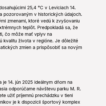
osahujúcimi 25,4 °C v Leviciach 14.
ia pozorovaným v historických údajoch.
ými zmenami, ktoré vedú k zvyšovaniu
xtrémnych teplôt. Predpokladá sa, že
ti, čo môže mať vplyv na
kvalitu života v regióne. Je dôležité
matických zmien a prispôsobiť sa novým
je 14. jún 2025 ideálnym dňom na
časia odporúčame návštevu parku M. R.
te užiť príjemnú prechádzku v tieni
íkov je k dispozícii športový komplex