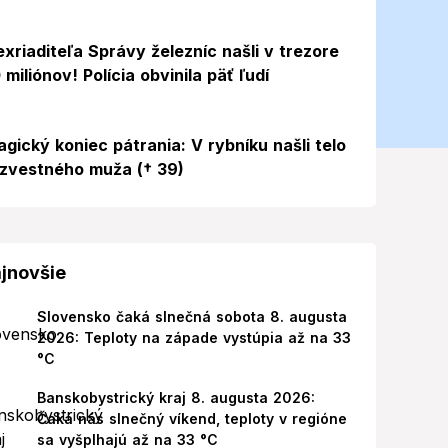
exriaditeľa Správy železníc našli v trezore
 miliónov! Polícia obvinila päť ľudí
agický koniec pátrania: V rybníku našli telo
zvestného muža († 39)
jnovšie
Slovensko čaká slnečná sobota 8. augusta
2026: Teploty na západe vystúpia až na 33
°C
Banskobystrický kraj 8. augusta 2026:
Čaká nás slnečný víkend, teploty v regióne
sa vyšplhajú až na 33 °C