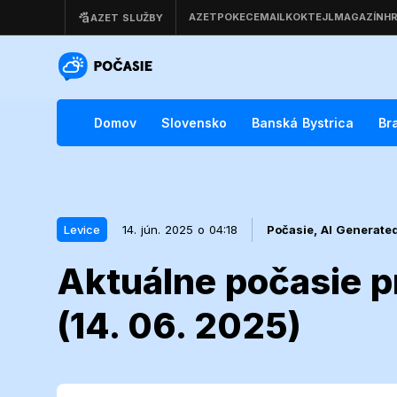
Domov
Slovensko
Banská Bystrica
Br
Levice
14. jún. 2025 o 04:18
Počasie,
AI Generate
Aktuálne počasie p
14. jún. 2025 o 04:18
Levice
(14. 06. 2025)
Aktuálne poča