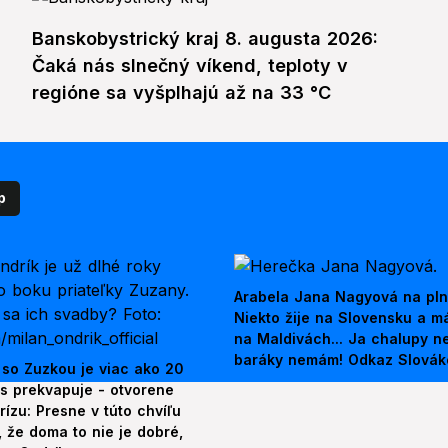
Banskobystrický kraj 8. augusta 2026:
Čaká nás slnečný víkend, teploty v
regióne sa vyšplhajú až na 33 °C
p
Arabela Jana Nagyová na pln
Niekto žije na Slovensku a m
na Maldivách... Ja chalupy 
baráky nemám! Odkaz Slová
 so Zuzkou je viac ako 20
es prekvapuje - otvorene
rízu: Presne v túto chvíľu
 že doma to nie je dobré,