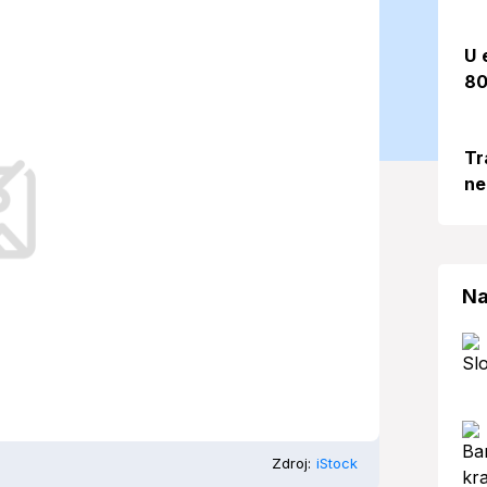
 2025)
U 
80
2025 očakáva slnečné počasie s
Tr
ne
Na
Zdroj:
iStock