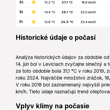
St
12.2 °C
27.1 °C
16.6 km/h
Št
14.6 °C
29.1 °C
22.0 km/h
Pi
12.8 °C
25.5 °C
23.4 km/h
Historické údaje o počasí
Analýza historických údajov za obdobie od
14. jún bol v Leviciach zvyčajne slnečný a
za toto obdobie bola 31,1 °C v roku 2019, za
roku 2024. Najväčšie množstvo zrážok, 1
V roku 2018 bol zaznamenaný najvyšší prie
km/h. Tieto údaje naznačujú trend otepľova
Vplyv klímy na počasie