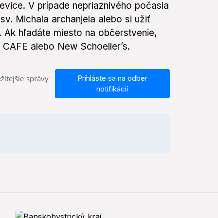
evice. V prípade nepriaznivého počasia
sv. Michala archanjela alebo si užiť
k hľadáte miesto na občerstvenie,
CAFE alebo New Schoeller’s.
žitejšie správy
Prihláste sa na odber
notifikácií