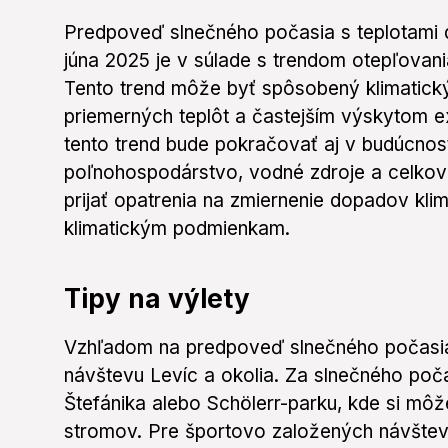
Predpoveď slnečného počasia s teplotami d
júna 2025 je v súlade s trendom otepľovan
Tento trend môže byť spôsobený klimatick
priemerných teplôt a častejším výskytom e
tento trend bude pokračovať aj v budúcnos
poľnohospodárstvo, vodné zdroje a celkovú 
prijať opatrenia na zmiernenie dopadov kli
klimatickým podmienkam.
Tipy na výlety
Vzhľadom na predpoveď slnečného počasia 
návštevu Levíc a okolia. Za slnečného po
Štefánika alebo Schölerr-parku, kde si môže
stromov. Pre športovo založených návštevn