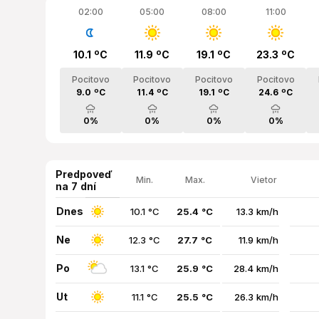
02:00
05:00
08:00
11:00
10.1 ºC
11.9 ºC
19.1 ºC
23.3 ºC
Pocitovo
Pocitovo
Pocitovo
Pocitovo
9.0 ºC
11.4 ºC
19.1 ºC
24.6 ºC
0%
0%
0%
0%
Predpoveď
Min.
Max.
Vietor
na 7 dní
Dnes
10.1 °C
25.4 °C
13.3 km/h
Ne
12.3 °C
27.7 °C
11.9 km/h
Po
13.1 °C
25.9 °C
28.4 km/h
Ut
11.1 °C
25.5 °C
26.3 km/h