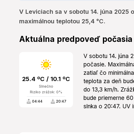
V Leviciach sa v sobotu 14. júna 2025
maximálnou teplotou 25,4 °C.
Aktuálna predpoveď počasia
V sobotu 14. júna 
počasie. Maximálna
zatiaľ čo minimálna
25.4 ºC / 10.1 ºC
teplota za deň bud
Slnečno
do 13,3 km/h. Zráž
Riziko zrážok: 0%
bude priemerne 60
04:44
20:47
slnka o 20:47. UV 