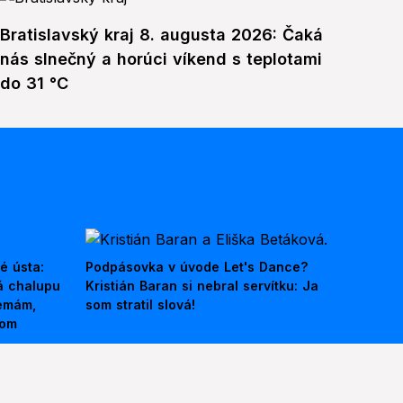
Bratislavský kraj 8. augusta 2026: Čaká
nás slnečný a horúci víkend s teplotami
do 31 °C
é ústa:
Podpásovka v úvode Let's Dance?
á chalupu
Kristián Baran si nebral servítku: Ja
nemám,
som stratil slová!
kom