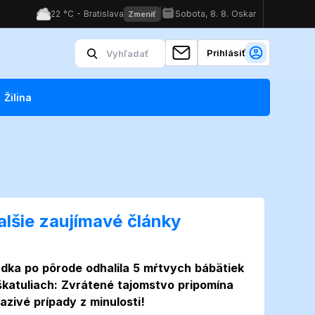
Prihlásiť
Žilina
alšie zaujímavé články
dka po pôrode odhalila 5 mŕtvych bábätiek
škatuliach: Zvrátené tajomstvo pripomína
azivé prípady z minulosti!