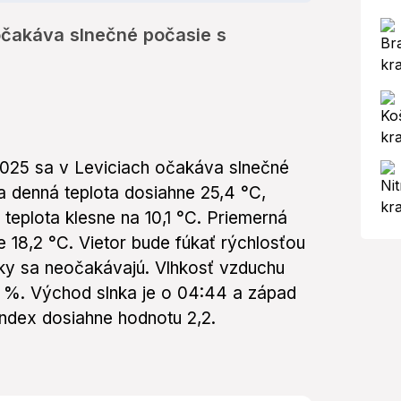
 očakáva slnečné počasie s
2025 sa v Leviciach očakáva slnečné
 denná teplota dosiahne 25,4 °C,
 teplota klesne na 10,1 °C. Priemerná
e 18,2 °C. Vietor bude fúkať rýchlosťou
ky sa neočakávajú. Vlhkosť vzduchu
 %. Východ slnka je o 04:44 a západ
index dosiahne hodnotu 2,2.