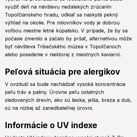
využiť deň na návštevu neďalekých zrúcanín
Topoľčianskeho hradu, odkiaľ sa naskytá pekný
výhľad na okolie. Pre milovníkov vody je dobrou
voľbou miestne letné kúpalisko. V prípade, že by sa
počasie zmenilo a začalo by pršať, alternatívou môže
byť návšteva Tribečského múzea v Topoľčanoch
alebo posedenie v niektorej z miestnych kaviarní.
Peľová situácia pre alergikov
V ovzduší sa bude nachádzať vysoká koncentrácia
peľu tráv a paliny. Úrovne peľu ostatných
sledovaných drevín, ako sú lieska, jelša, breza a dub,
sú na nízkej až zanedbateľnej úrovni.
Informácie o UV indexe