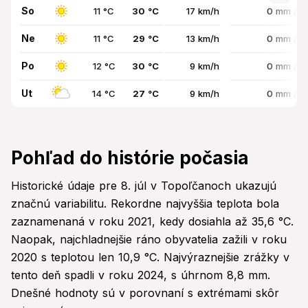
So
11 °C
30 °C
17 km/h
0 mm / 
Ne
11 °C
29 °C
13 km/h
0 mm / 
Po
12 °C
30 °C
9 km/h
0 mm / 
Ut
14 °C
27 °C
9 km/h
0 mm / 
Pohľad do histórie počasia
Historické údaje pre 8. júl v Topoľčanoch ukazujú
značnú variabilitu. Rekordne najvyššia teplota bola
zaznamenaná v roku 2021, kedy dosiahla až 35,6 °C.
Naopak, najchladnejšie ráno obyvatelia zažili v roku
2020 s teplotou len 10,9 °C. Najvýraznejšie zrážky v
tento deň spadli v roku 2024, s úhrnom 8,8 mm.
Dnešné hodnoty sú v porovnaní s extrémami skôr