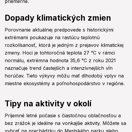
priemerné.
Dopady klimatických zmien
Porovnanie aktuálnej predpovede s historickými
extrémami poukazuje na rastúcu teplotnú
rozkolísanosť, ktorá je jedným z prejavov klimatickej
zmeny. Hoci je tohtoročná teplota 27 °C v rámci
normálu, extrémna hodnota 35,6 °C z roku 2021
naznačuje trend častejších a intenzívnejších vĺn
horúčav. Tieto výkyvy môžu mať dlhodobý vplyv na
miestne ekosystémy a poľnohospodárstvo v regióne.
Tipy na aktivity v okolí
Príjemné letné počasie s čiastočnou oblačnosťou a
bez zrážok je ideálne na vonkajšie aktivity. Môžete sa
vybrať na prechádzku do Mestského parku alebo