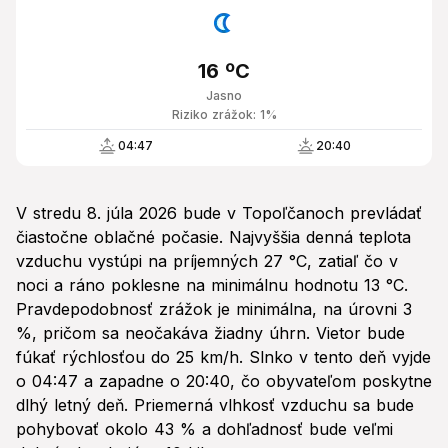
16 ºC
Jasno
Riziko zrážok: 1%
04:47
20:40
V stredu 8. júla 2026 bude v Topoľčanoch prevládať
čiastočne oblačné počasie. Najvyššia denná teplota
vzduchu vystúpi na príjemných 27 °C, zatiaľ čo v
noci a ráno poklesne na minimálnu hodnotu 13 °C.
Pravdepodobnosť zrážok je minimálna, na úrovni 3
%, pričom sa neočakáva žiadny úhrn. Vietor bude
fúkať rýchlosťou do 25 km/h. Slnko v tento deň vyjde
o 04:47 a zapadne o 20:40, čo obyvateľom poskytne
dlhý letný deň. Priemerná vlhkosť vzduchu sa bude
pohybovať okolo 43 % a dohľadnosť bude veľmi