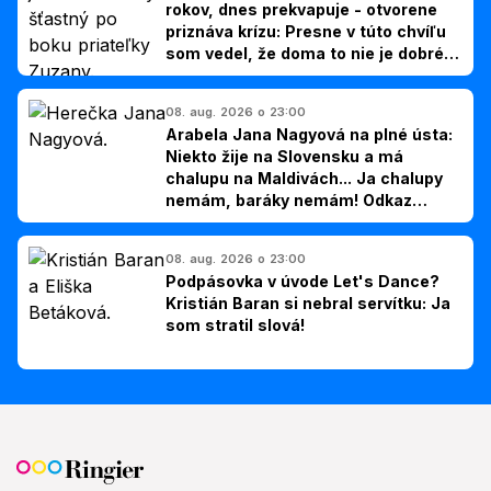
rokov, dnes prekvapuje - otvorene
priznáva krízu: Presne v túto chvíľu
som vedel, že doma to nie je dobré,
hovorí Milan Ondrík
08. aug. 2026 o 23:00
Arabela Jana Nagyová na plné ústa:
Niekto žije na Slovensku a má
chalupu na Maldivách... Ja chalupy
nemám, baráky nemám! Odkaz
Slovákom
08. aug. 2026 o 23:00
Podpásovka v úvode Let's Dance?
Kristián Baran si nebral servítku: Ja
som stratil slová!