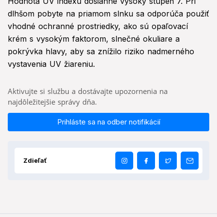
Hodnota UV indexu dosiahne vysoký stupeň 7. Pri
dlhšom pobyte na priamom slnku sa odporúča použiť
vhodné ochranné prostriedky, ako sú opaľovací
krém s vysokým faktorom, slnečné okuliare a
pokrývka hlavy, aby sa znížilo riziko nadmerného
vystavenia UV žiareniu.
Aktivujte si službu a dostávajte upozornenia na
najdôležitejšie správy dňa.
Prihláste sa na odber notifikácií
Zdieľať