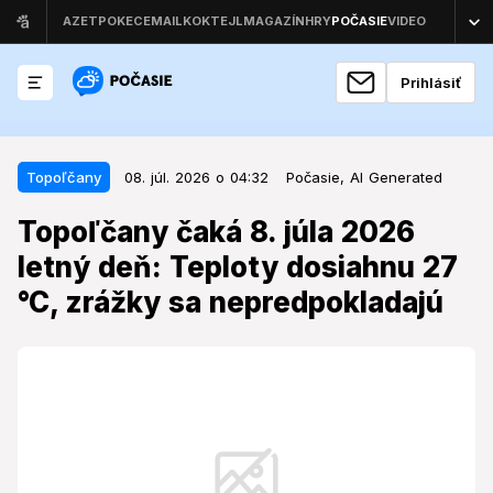
Prihlásiť
08. júl. 2026 o 04:32
Topoľčany
Topoľčany
08. júl. 2026 o 04:32
Počasie,
AI Generated
Topoľčany čaká 8. júla 2026 letný
Topoľčany čaká 8. júla 2026
deň: Teploty dosiahnu 27 °C,
letný deň: Teploty dosiahnu 27
zrážky sa nepredpokladajú
°C, zrážky sa nepredpokladajú
Obyvateľov Topoľčian čaká v strede týždňa deň,
ktorý prinesie slnečné lúče, ale aj isté riziká spojené s
letným počasím.