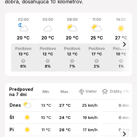
dobrá, dosahujúca 10 kilometrov.
02:00
05:00
08:00
11:00
14:00
20 ºC
20 ºC
20 ºC
25 ºC
27 ºC
Pocitovo
Pocitovo
Pocitovo
Pocitovo
Pocitovo
13 ºC
12 ºC
12 ºC
17 ºC
19 ºC
6%
8%
7%
2%
1%
Predpoveď
Vietor
Zrážky / Rizik
Min.
Max.
na 7 dní
Dnes
13 °C
27 °C
25 km/h
0 mm / 
Št
10 °C
24 °C
19 km/h
0 mm / 
Pi
11 °C
28 °C
17 km/h
0 mm / 