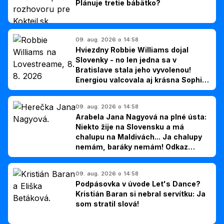
Plánuje tretie bábätko?
09. aug. 2026 o 14:58
Hviezdny Robbie Williams dojal
Slovenky - no len jedna sa v
Bratislave stala jeho vyvolenou!
Energiou valcovala aj krásna Sophie
Ellis-Bextor (foto)
09. aug. 2026 o 14:58
Arabela Jana Nagyová na plné ústa:
Niekto žije na Slovensku a má
chalupu na Maldivách... Ja chalupy
nemám, baráky nemám! Odkaz
Slovákom
09. aug. 2026 o 14:58
Podpásovka v úvode Let's Dance?
Kristián Baran si nebral servítku: Ja
som stratil slová!