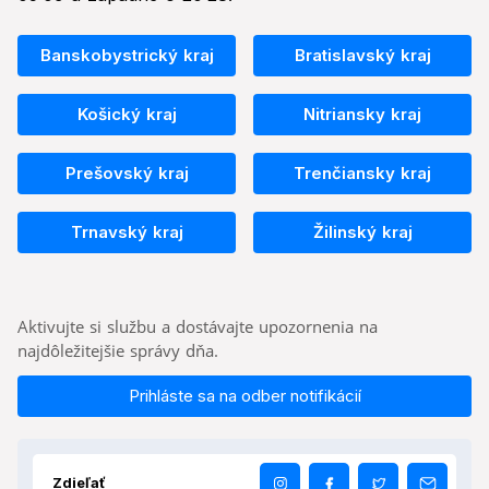
Banskobystrický kraj
Bratislavský kraj
Košický kraj
Nitriansky kraj
Prešovský kraj
Trenčiansky kraj
Trnavský kraj
Žilinský kraj
Aktivujte si službu a dostávajte upozornenia na
najdôležitejšie správy dňa.
Prihláste sa na odber notifikácií
Zdieľať