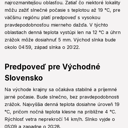
najrozmanitejšou oblasťou. Zatiaľ čo niektoré lokality
môžu zažiť slnečné počasie s teplotou až 19 °C, pre
väčšinu regiónu platí predpoveď s vysokou
pravdepodobnosťou mierneho dažďa. V týchto
oblastiach denná teplota vystúpi len na 12 °C a úhrn
zrážok môže dosiahnuť 5 mm. Východ slnka bude
okolo 04:59, západ slnka o 20:22.
Predpoveď pre Východné
Slovensko
Na východe krajiny sa očakáva stabilné a príjemné
jarné počasie. Bude slnečno, bez pravdepodobnosti
zrážok. Najvyššia denná teplota dosiahne úroveň 19
°C, pričom nočná teplota klesne na približne 4 °C.
Rýchlosť vetra neprekročí 14 km/h. Slnko vyjde o
05:09 a zapadne o 20:28.