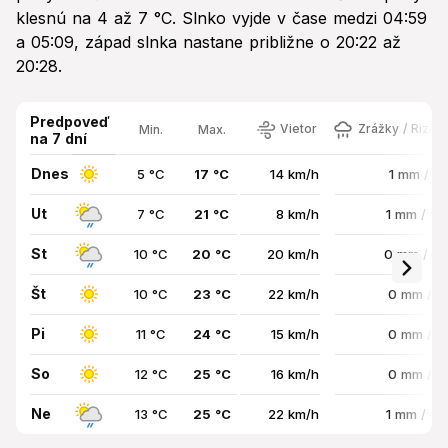
klesnú na 4 až 7 °C. Slnko vyjde v čase medzi 04:59
a 05:09, západ slnka nastane približne o 20:22 až
20:28.
Predpoveď
Vietor
Zrážky / Rizik
Min.
Max.
na 7 dní
Dnes
5 °C
17 °C
14 km/h
1 mm / 1
Ut
7 °C
21 °C
8 km/h
1 mm / 6
St
10 °C
20 °C
20 km/h
0 mm / 6
Št
10 °C
23 °C
22 km/h
0 mm / 
Pi
11 °C
24 °C
15 km/h
0 mm / 
So
12 °C
25 °C
16 km/h
0 mm / 
Ne
13 °C
25 °C
22 km/h
1 mm / 7