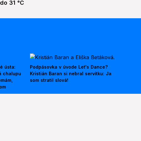
do 31 °C
é ústa:
Podpásovka v úvode Let's Dance?
á chalupu
Kristián Baran si nebral servítku: Ja
nemám,
som stratil slová!
kom