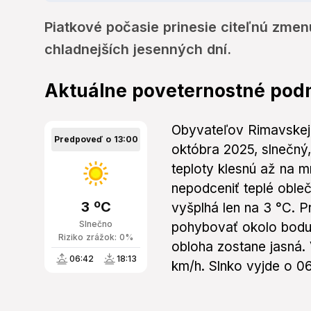
Piatkové počasie prinesie citeľnú zmen
chladnejších jesenných dní.
Aktuálne poveternostné pod
Obyvateľov Rimavskej 
Predpoveď o 13:00
októbra 2025, slnečný
teploty klesnú až na 
nepodceniť teplé oble
3 ºC
vyšplhá len na 3 °C. 
Slnečno
pohybovať okolo bodu
Riziko zrážok: 0%
obloha zostane jasná. 
06:42
18:13
km/h. Slnko vyjde o 0