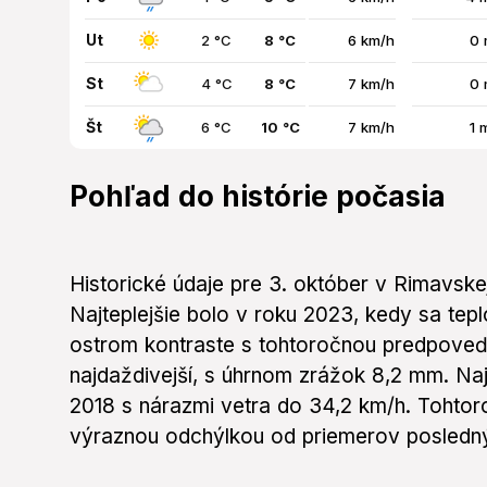
Ut
2 °C
8 °C
6 km/h
0 
St
4 °C
8 °C
7 km/h
0 
Št
6 °C
10 °C
7 km/h
1 
Pohľad do histórie počasia
Historické údaje pre 3. október v Rimavskej
Najteplejšie bolo v roku 2023, kedy sa tepl
ostrom kontraste s tohtoročnou predpoveď
najdaždivejší, s úhrnom zrážok 8,2 mm. Naj
2018 s nárazmi vetra do 34,2 km/h. Tohto
výraznou odchýlkou od priemerov posledn