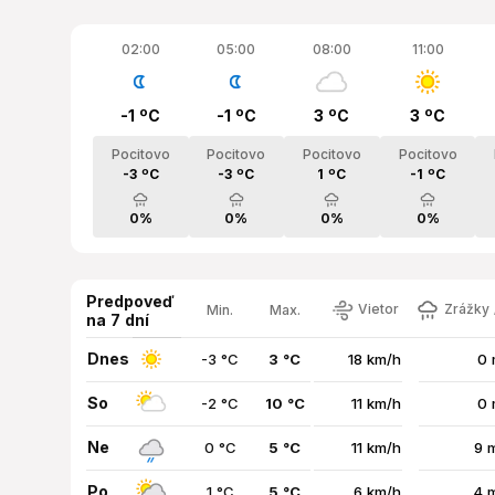
02:00
05:00
08:00
11:00
-1 ºC
-1 ºC
3 ºC
3 ºC
Pocitovo
Pocitovo
Pocitovo
Pocitovo
-3 ºC
-3 ºC
1 ºC
-1 ºC
0%
0%
0%
0%
Predpoveď
Vietor
Zrážky 
Min.
Max.
na 7 dní
Dnes
-3 °C
3 °C
18 km/h
0 
So
-2 °C
10 °C
11 km/h
0 
Ne
0 °C
5 °C
11 km/h
9 
Po
1 °C
5 °C
6 km/h
4 