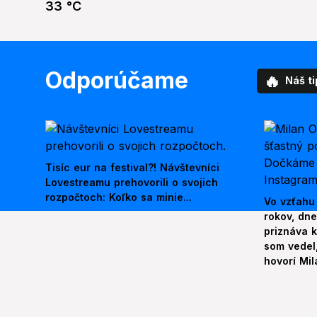
33 °C
Odporúčame
🔥
Náš ti
Tisíc eur na festival?! Návštevníci
Lovestreamu prehovorili o svojich
rozpočtoch: Koľko sa minie...
Vo vzťahu
rokov, dn
priznáva k
som vedel,
hovorí Mil