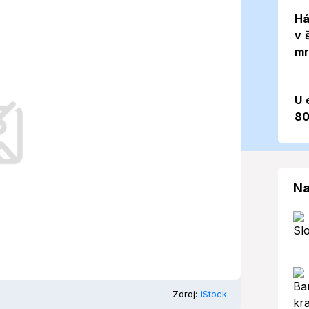
oveď (03. 10.
Há
v 
mr
U 
80
 zmenu, ktorá naznačí príchod
Na
Zdroj:
iStock