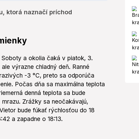
u, ktorá naznačí príchod
mienky
Soboty a okolia čaká v piatok, 3.
, ale výrazne chladný deň. Ranné
mrazivých -3 °C, preto sa odporúča
čenie. Počas dňa sa maximálna teplota
Priemerná denná teplota sa bude
 mrazu. Zrážky sa neočakávajú,
Vietor bude fúkať rýchlosťou do 18
6:42 a zapadne o 18:13.