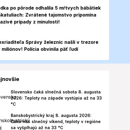
dka po pôrode odhalila 5 mŕtvych bábätiek
škatuliach: Zvrátené tajomstvo pripomína
azivé prípady z minulosti!
exriaditeľa Správy železníc našli v trezore
 miliónov! Polícia obvinila päť ľudí
jnovšie
Slovensko čaká slnečná sobota 8. augusta
2026: Teploty na západe vystúpia až na 33
°C
Banskobystrický kraj 8. augusta 2026:
Čaká nás slnečný víkend, teploty v regióne
sa vyšplhajú až na 33 °C