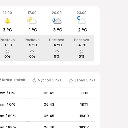
14:00
17:00
20:00
23:00
3 ºC
-1 ºC
-3 ºC
-2 ºC
Pocitovo
Pocitovo
Pocitovo
Pocitovo
-1 ºC
-5 ºC
-6 ºC
-4 ºC
0%
0%
0%
0%
/ Riziko zrážok
Východ Slnka
Západ Slnka
mm / 0%
06:42
18:13
mm / 0%
06:43
18:11
mm / 89%
06:45
18:09
mm / 88%
06:46
18:07