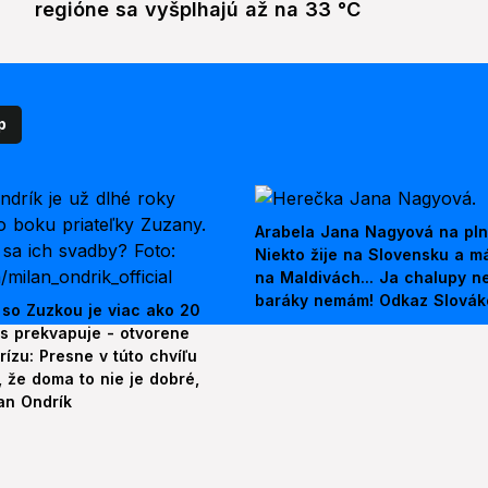
regióne sa vyšplhajú až na 33 °C
p
Arabela Jana Nagyová na pln
Niekto žije na Slovensku a m
na Maldivách... Ja chalupy 
baráky nemám! Odkaz Slová
 so Zuzkou je viac ako 20
es prekvapuje - otvorene
rízu: Presne v túto chvíľu
 že doma to nie je dobré,
an Ondrík