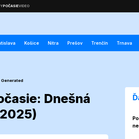
atislava
Košice
Nitra
Prešov
Trenčín
Trnava
I Generated
očasie: Dnešná
Ď
 2025)
Po
ota počasie:
ne