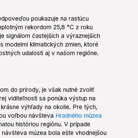
redpoveďou poukazuje na rastúcu
 teplotným rekordom 25,8 °C z roku
e signálom častejších a výraznejších
 s modelmi klimatických zmien, ktoré
stných udalostí aj v našom regióne.
om do prírody, je však nutné zvoliť
ej viditeľnosti sa ponúka výstup na
 krásne výhľady na okolie. Pre tých,
álnou voľbou návšteva
Hradného múzea
atou históriou regiónu. V prípade
y návšteva múzea bola ešte vhodnejšou