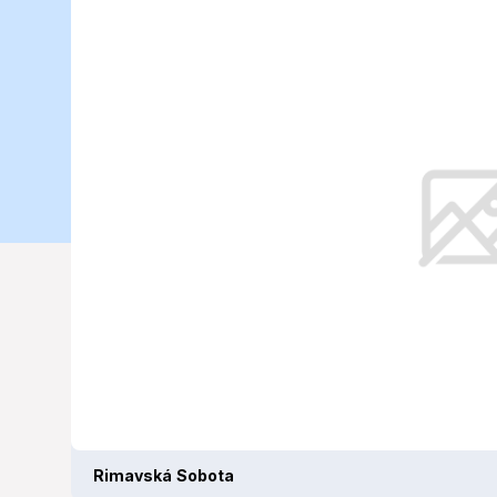
Dnešná predp
2025)
Piatkové počasie prinesie citeľnú
chladnejších jesenných dní.
Rimavská Sobota