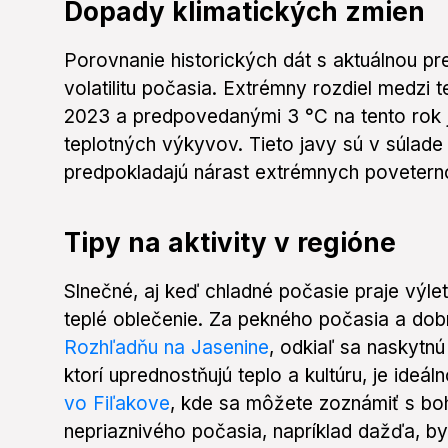
Dopady klimatických zmien
Porovnanie historických dát s aktuálnou p
volatilitu počasia. Extrémny rozdiel medzi
2023 a predpovedanými 3 °C na tento rok j
teplotných výkyvov. Tieto javy sú v súlade
predpokladajú nárast extrémnych poveterno
Tipy na aktivity v regióne
Slnečné, aj keď chladné počasie praje výlet
teplé oblečenie. Za pekného počasia a dobr
Rozhľadňu na Jasenine
, odkiaľ sa naskytnú
ktorí uprednostňujú teplo a kultúru, je ide
vo Fiľakove
, kde sa môžete zoznámiť s boh
nepriaznivého počasia, napríklad dažďa, b