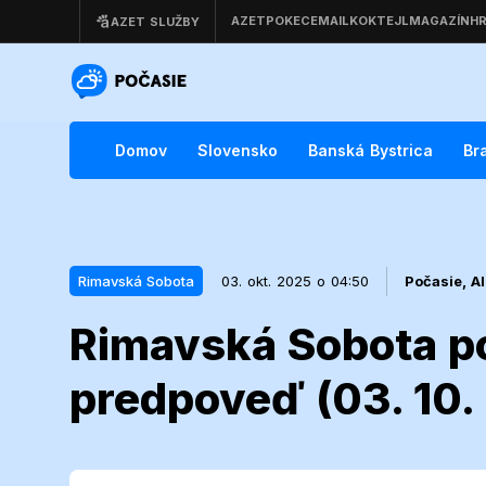
Domov
Slovensko
Banská Bystrica
Br
Rimavská Sobota
03. okt. 2025 o 04:50
Počasie,
A
Rimavská Sobota p
03. okt. 2025 o 04:50
Rimavská Sobota
predpoveď (03. 10.
Rimavská Sob