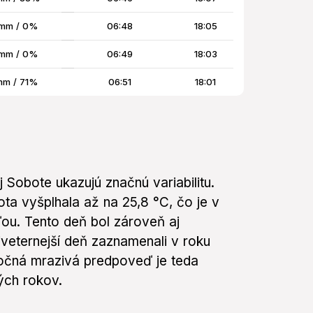
mm / 0%
06:48
18:05
mm / 0%
06:49
18:03
mm / 71%
06:51
18:01
 Sobote ukazujú značnú variabilitu.
ota vyšplhala až na 25,8 °C, čo je v
ou. Tento deň bol zároveň aj
veternejší deň zaznamenali v roku
ročná mrazivá predpoveď je teda
ých rokov.