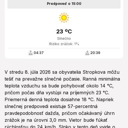
Predpoveď o 15:00
23 ºC
Slnečno
Riziko zrážok: 1%
04:37
20:39
V stredu 8. júla 2026 sa obyvatelia Stropkova môžu
tešiť na prevažne slnečné počasie. Ranná minimálna
teplota vzduchu sa bude pohybovať okolo 14 °C,
pričom počas dňa vystúpi na príjemných 23 °C.
Priemerná denná teplota dosiahne 18 °C. Napriek
slnečnej predpovedi existuje 57-percentná
pravdepodobnosť dažďa, pričom očakávaný úhrn
zrážok je na úrovni 3,0 mm. Vietor bude fúkať
rýchlosťou do 24 km/h. Slnko v tento deň vyjde o