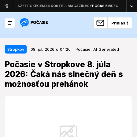
Prihlásiť
08. júl. 2026 o 04:26
Stropkov
Stropkov
08. júl. 2026 o 04:26
Počasie,
AI Generated
Počasie v Stropkove 8. júla 2026:
Počasie v Stropkove 8. júla
Čaká nás slnečný deň s
2026: Čaká nás slnečný deň s
možnosťou prehánok
možnosťou prehánok
Streda prinesie do Stropkova kombináciu slnečných
lúčov a rizika zrážok, čo si vyžiada flexibilitu pri
plánovaní denných aktivít.