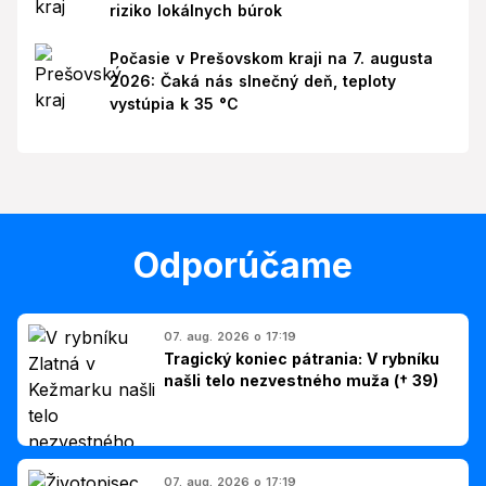
riziko lokálnych búrok
Počasie v Prešovskom kraji na 7. augusta
2026: Čaká nás slnečný deň, teploty
vystúpia k 35 °C
Odporúčame
07. aug. 2026 o 17:19
Tragický koniec pátrania: V rybníku
našli telo nezvestného muža († 39)
07. aug. 2026 o 17:19