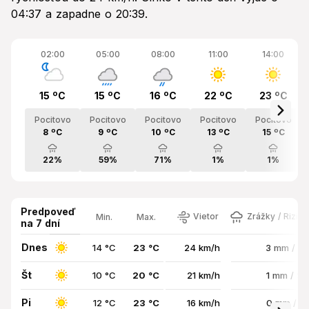
04:37 a zapadne o 20:39.
02:00
05:00
08:00
11:00
14:00
15 ºC
15 ºC
16 ºC
22 ºC
23 ºC
Pocitovo
Pocitovo
Pocitovo
Pocitovo
Pocitovo
8 ºC
9 ºC
10 ºC
13 ºC
15 ºC
22%
59%
71%
1%
1%
Predpoveď
Vietor
Zrážky / Rizik
Min.
Max.
na 7 dní
Dnes
14 °C
23 °C
24 km/h
3 mm / 5
Št
10 °C
20 °C
21 km/h
1 mm / 5
Pi
12 °C
23 °C
16 km/h
0 mm / 1