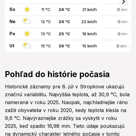
So
11 °C
24 °C
21 km/h
0 mm / 1
Ne
12 °C
24 °C
22 km/h
0 mm / 
Po
13 °C
25 °C
19 km/h
0 mm / 
Ut
15 °C
26 °C
15 km/h
0 mm / 3
Pohľad do histórie počasia
Historické záznamy pre 8. júl v Stropkove ukazujú
značnú variabilitu. Najvyššia teplota, až 30,9 °C, bola
nameraná v roku 2025. Naopak, najchladnejšie ráno
zažili obyvatelia v roku 2020, kedy teplota klesla na
9,6 °C. Najvýraznejšie zrážky sa vyskytli v roku
2025, keď spadlo 16,98 mm. Tieto údaje poukazujú
na dynamický charakter letného počasia v tomto