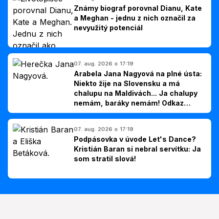
Známy biograf porovnal Dianu, Kate
a Meghan - jednu z nich označil za
nevyužitý potenciál
07. aug. 2026 o 17:19
Arabela Jana Nagyová na plné ústa:
Niekto žije na Slovensku a má
chalupu na Maldivách... Ja chalupy
nemám, baráky nemám! Odkaz
Slovákom
07. aug. 2026 o 17:19
Podpásovka v úvode Let's Dance?
Kristián Baran si nebral servítku: Ja
som stratil slová!