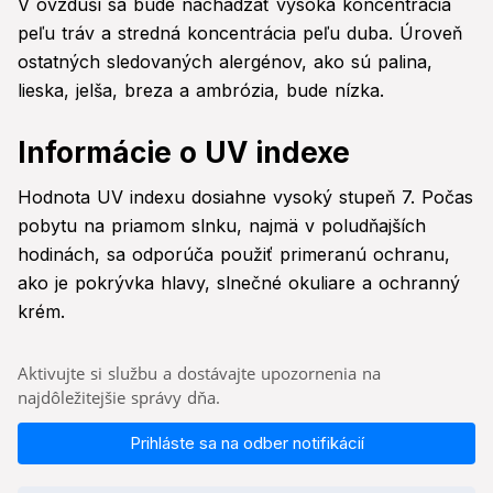
V ovzduší sa bude nachádzať vysoká koncentrácia
peľu tráv a stredná koncentrácia peľu duba. Úroveň
ostatných sledovaných alergénov, ako sú palina,
lieska, jelša, breza a ambrózia, bude nízka.
Informácie o UV indexe
Hodnota UV indexu dosiahne vysoký stupeň 7. Počas
pobytu na priamom slnku, najmä v poludňajších
hodinách, sa odporúča použiť primeranú ochranu,
ako je pokrývka hlavy, slnečné okuliare a ochranný
krém.
Aktivujte si službu a dostávajte upozornenia na
najdôležitejšie správy dňa.
Prihláste sa na odber notifikácií