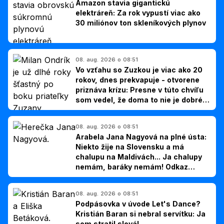
Amazon stavia gigantickú
elektráreň: Za rok vypustí viac ako
30 miliónov ton skleníkových plynov
08. aug. 2026 o 08:51
Vo vzťahu so Zuzkou je viac ako 20
rokov, dnes prekvapuje - otvorene
priznáva krízu: Presne v túto chvíľu
som vedel, že doma to nie je dobré,
hovorí Milan Ondrík
08. aug. 2026 o 08:51
Arabela Jana Nagyová na plné ústa:
Niekto žije na Slovensku a má
chalupu na Maldivách... Ja chalupy
nemám, baráky nemám! Odkaz
Slovákom
08. aug. 2026 o 08:51
Podpásovka v úvode Let's Dance?
Kristián Baran si nebral servítku: Ja
som stratil slová!