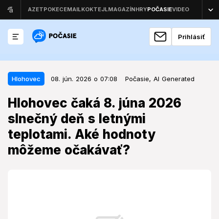
Prihlásiť
08. jún. 2026 o 07:08
Hlohovec
Hlohovec
08. jún. 2026 o 07:08
Počasie,
AI Generated
Hlohovec čaká 8. júna 2026
Hlohovec čaká 8. júna 2026
slnečný deň s letnými teplotami.
slnečný deň s letnými
Aké hodnoty môžeme očakávať?
teplotami. Aké hodnoty
Nadchádzajúci týždeň prinesie do Hlohovca počasie,
môžeme očakávať?
ktoré ovplyvní plány mnohých obyvateľov.