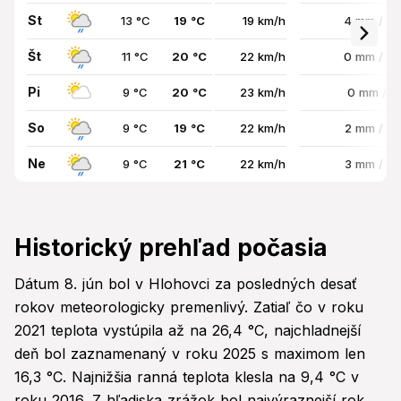
St
13 °C
19 °C
19 km/h
4 mm / 9
Št
11 °C
20 °C
22 km/h
0 mm / 7
Pi
9 °C
20 °C
23 km/h
0 mm / 
So
9 °C
19 °C
22 km/h
2 mm / 7
Ne
9 °C
21 °C
22 km/h
3 mm / 7
Historický prehľad počasia
Dátum 8. jún bol v Hlohovci za posledných desať
rokov meteorologicky premenlivý. Zatiaľ čo v roku
2021 teplota vystúpila až na 26,4 °C, najchladnejší
deň bol zaznamenaný v roku 2025 s maximom len
16,3 °C. Najnižšia ranná teplota klesla na 9,4 °C v
roku 2016. Z hľadiska zrážok bol najvýraznejší rok