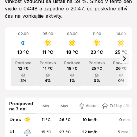
vlhkosť vzduchu sa ustáli na 59 %. Slnko v tento deň
vyjde o 04:48 a zapadne o 20:47, čo poskytne dlhý
čas na vonkajšie aktivity.
02:00
05:00
08:00
11:00
14:00
13 ºC
11 ºC
18 ºC
23 ºC
25 ºC
Pocitovo
Pocitovo
Pocitovo
Pocitovo
Pocitovo
12 ºC
11 ºC
18 ºC
25 ºC
26 ºC
3%
4%
1%
0%
0%
Predpoveď
Vietor
Zrážky / Rizik
Min.
Max.
na 7 dní
Dnes
11 °C
26 °C
10 km/h
0 mm / 
Ut
15 °C
27 °C
22 km/h
5 mm / 7