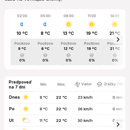
02:00
05:00
08:00
11:00
14:00
10 ºC
8 ºC
13 ºC
19 ºC
21 ºC
Pocitovo
Pocitovo
Pocitovo
Pocitovo
Pocitovo
9 ºC
6 ºC
12 ºC
19 ºC
21 ºC
0%
0%
0%
0%
0%
Predpoveď
Vietor
Zrážky / Rizik
Min.
Max.
na 7 dní
Dnes
8 °C
22 °C
23 km/h
0 mm / 
Po
8 °C
22 °C
26 km/h
0 mm / 
Ut
11 °C
22 °C
30 km/h
0 mm / 