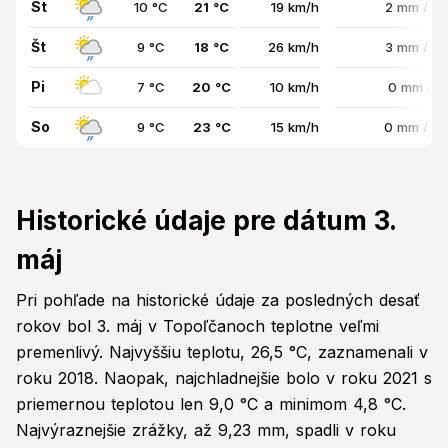
St
10 °C
21 °C
19 km/h
2 mm / 8
Št
9 °C
18 °C
26 km/h
3 mm / 8
Pi
7 °C
20 °C
10 km/h
0 mm / 
So
9 °C
23 °C
15 km/h
0 mm / 8
Historické údaje pre dátum 3.
máj
Pri pohľade na historické údaje za posledných desať
rokov bol 3. máj v Topoľčanoch teplotne veľmi
premenlivý. Najvyššiu teplotu, 26,5 °C, zaznamenali v
roku 2018. Naopak, najchladnejšie bolo v roku 2021 s
priemernou teplotou len 9,0 °C a minimom 4,8 °C.
Najvýraznejšie zrážky, až 9,23 mm, spadli v roku