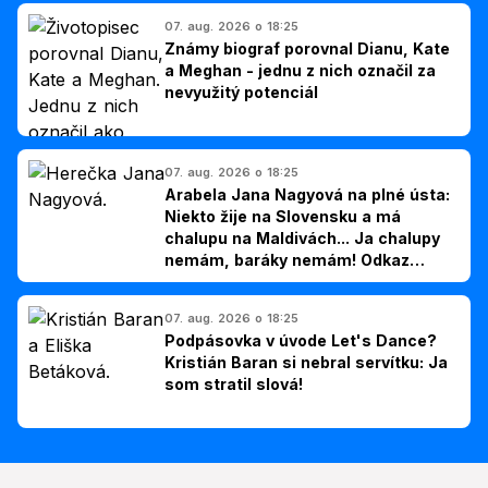
07. aug. 2026 o 18:25
Známy biograf porovnal Dianu, Kate
a Meghan - jednu z nich označil za
nevyužitý potenciál
07. aug. 2026 o 18:25
Arabela Jana Nagyová na plné ústa:
Niekto žije na Slovensku a má
chalupu na Maldivách... Ja chalupy
nemám, baráky nemám! Odkaz
Slovákom
07. aug. 2026 o 18:25
Podpásovka v úvode Let's Dance?
Kristián Baran si nebral servítku: Ja
som stratil slová!