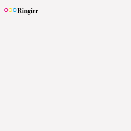
© 2010 - 2026 Ringier Slovakia Communities s.r.o.
Autorské práva sú vyhradené a vykonáva ich prevádzkovateľ
portálu.
Azet Počasie
O nás
Kontakt
Reklama
Kariéra v Azete
Pomoc
Pravidlá používania
Cookies
GDPR