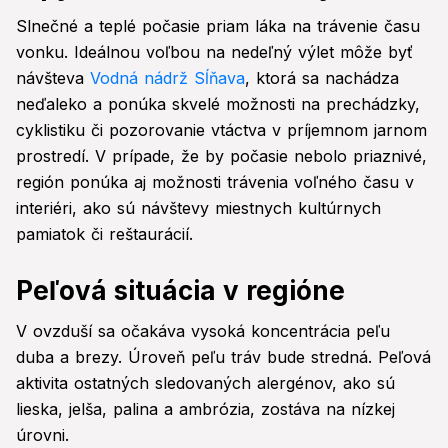
Slnečné a teplé počasie priam láka na trávenie času
vonku. Ideálnou voľbou na nedeľný výlet môže byť
návšteva
Vodná nádrž Sĺňava
, ktorá sa nachádza
neďaleko a ponúka skvelé možnosti na prechádzky,
cyklistiku či pozorovanie vtáctva v príjemnom jarnom
prostredí. V prípade, že by počasie nebolo priaznivé,
región ponúka aj možnosti trávenia voľného času v
interiéri, ako sú návštevy miestnych kultúrnych
pamiatok či reštaurácií.
Peľová situácia v regióne
V ovzduší sa očakáva vysoká koncentrácia peľu
duba a brezy. Úroveň peľu tráv bude stredná. Peľová
aktivita ostatných sledovaných alergénov, ako sú
lieska, jelša, palina a ambrózia, zostáva na nízkej
úrovni.