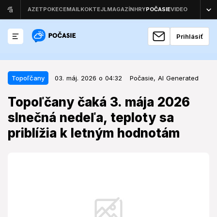
Prihlásiť
03. máj. 2026 o 04:32
Topoľčany
Topoľčany
03. máj. 2026 o 04:32
Počasie,
AI Generated
Topoľčany čaká 3. mája 2026
Topoľčany čaká 3. mája 2026
slnečná nedeľa, teploty sa
slnečná nedeľa, teploty sa
priblížia k letným hodnotám
priblížia k letným hodnotám
Obyvatelia Topoľčian sa môžu tešiť na deň, ktorý
prinesie priaznivé poveternostné podmienky, ideálne
pre aktivity vo voľnej prírode.