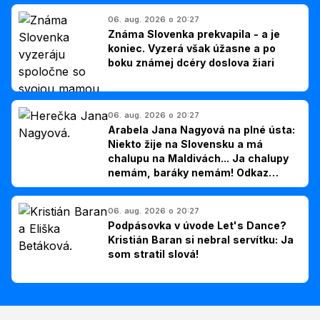
06. aug. 2026 o 20:27
Známa Slovenka prekvapila - a je
koniec. Vyzerá však úžasne a po
boku známej dcéry doslova žiari
06. aug. 2026 o 20:27
Arabela Jana Nagyová na plné ústa:
Niekto žije na Slovensku a má
chalupu na Maldivách... Ja chalupy
nemám, baráky nemám! Odkaz
Slovákom
06. aug. 2026 o 20:27
Podpásovka v úvode Let's Dance?
Kristián Baran si nebral servítku: Ja
som stratil slová!