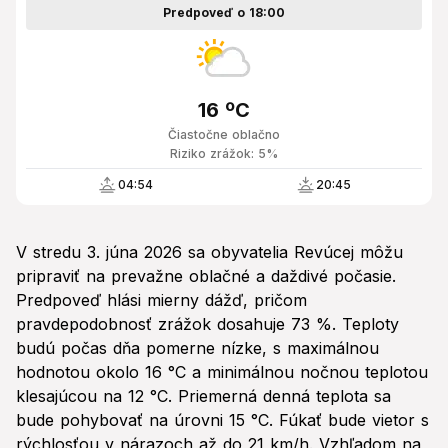
Predpoveď o 18:00
16 ºC
Čiastočne oblačno
Riziko zrážok: 5%
04:54
20:45
V stredu 3. júna 2026 sa obyvatelia Revúcej môžu
pripraviť na prevažne oblačné a daždivé počasie.
Predpoveď hlási mierny dážď, pričom
pravdepodobnosť zrážok dosahuje 73 %. Teploty
budú počas dňa pomerne nízke, s maximálnou
hodnotou okolo 16 °C a minimálnou nočnou teplotou
klesajúcou na 12 °C. Priemerná denná teplota sa
bude pohybovať na úrovni 15 °C. Fúkať bude vietor s
rýchlosťou v nárazoch až do 21 km/h. Vzhľadom na