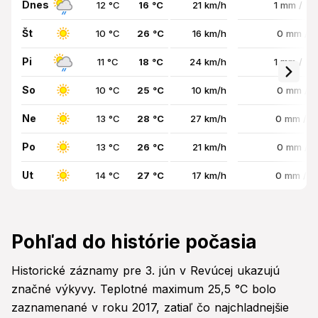
Dnes
12 °C
16 °C
21 km/h
1 mm / 7
Št
10 °C
26 °C
16 km/h
0 mm / 
Pi
11 °C
18 °C
24 km/h
1 mm / 7
So
10 °C
25 °C
10 km/h
0 mm / 
Ne
13 °C
28 °C
27 km/h
0 mm / 
Po
13 °C
26 °C
21 km/h
0 mm / 
Ut
14 °C
27 °C
17 km/h
0 mm / 
Pohľad do histórie počasia
Historické záznamy pre 3. jún v Revúcej ukazujú
značné výkyvy. Teplotné maximum 25,5 °C bolo
zaznamenané v roku 2017, zatiaľ čo najchladnejšie