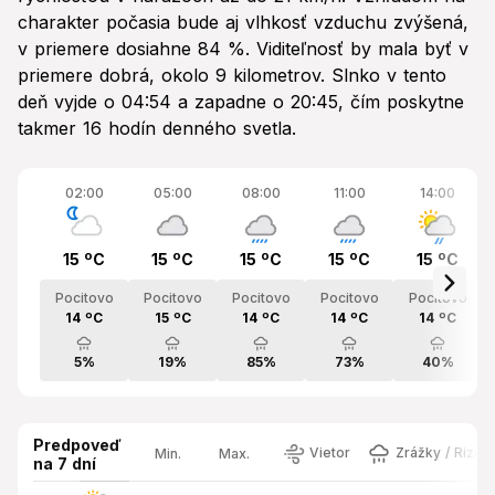
charakter počasia bude aj vlhkosť vzduchu zvýšená,
v priemere dosiahne 84 %. Viditeľnosť by mala byť v
priemere dobrá, okolo 9 kilometrov. Slnko v tento
deň vyjde o 04:54 a zapadne o 20:45, čím poskytne
takmer 16 hodín denného svetla.
02:00
05:00
08:00
11:00
14:00
15 ºC
15 ºC
15 ºC
15 ºC
15 ºC
Pocitovo
Pocitovo
Pocitovo
Pocitovo
Pocitovo
14 ºC
15 ºC
14 ºC
14 ºC
14 ºC
5%
19%
85%
73%
40%
Predpoveď
Vietor
Zrážky / Rizik
Min.
Max.
na 7 dní