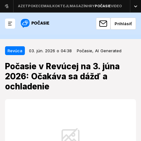
Prihlásiť
03. jún. 2026 o 04:38
Revúca
Revúca
03. jún. 2026 o 04:38
Počasie,
AI Generated
Počasie v Revúcej na 3. júna
Počasie v Revúcej na 3. júna
2026: Očakáva sa dážď a
2026: Očakáva sa dážď a
ochladenie
ochladenie
Stred týždňa prinesie do Revúcej zmenu v charaktere
počasia, ktorá si bude vyžadovať prispôsobenie
denných aktivít.