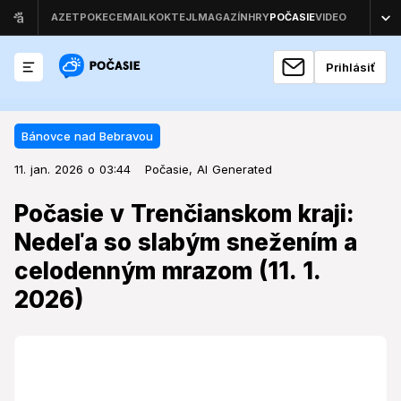
Prihlásiť
Bánovce nad Bebravou
11. jan. 2026 o 03:44
Bánovce nad Bebravou
11. jan. 2026 o 03:44
Počasie v Trenčianskom kraji:
Počasie,
AI Generated
Nedeľa so slabým snežením a
Počasie v Trenčianskom kraji:
celodenným mrazom (11. 1. 2026)
Nedeľa so slabým snežením a
celodenným mrazom (11. 1.
Predpoveď na nedeľu pre Trenčiansky kraj naznačuje
pokračovanie zimného charakteru počasia s nízkymi
2026)
teplotami a súvisiacimi meteorologickými výstrahami.