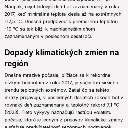
Naopak, najchladnejší deň bol zaznamenaný v roku
2017, keď minimálna teplota klesla až na extrémnych
-17,5 °C. Dnešná predpoveď s priemernou teplotou
-10 °C sa tak blíži k najchladnejším dňom
zaznamenaným v poslednom desaťročí.
Dopady klimatických zmien na
región
Dnešné mrazivé počasie, blížiace sa k rekordne
nízkym hodnotám z roku 2017, je súčasťou širšieho
trendu teplotných extrémov. Zatiaľ čo sa takéto
mrazy prejavujú, v posledných desiatich rokoch bol v
rovnaký deň zaznamenaný aj teplotný rekord 7,1 °C
(2023). Tieto výkyvy naznačujú rastúcu volatilitu
počasia, ktorá je jedným z prejavov klimatickej zmeny
a sťažuje predvídateľnosť sezónnych podmienok.