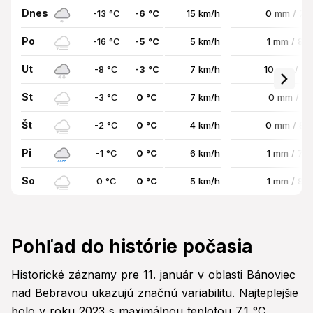
Dnes
-13 °C
-6 °C
15 km/h
0 mm / 7
Po
-16 °C
-5 °C
5 km/h
1 mm / 8
Ut
-8 °C
-3 °C
7 km/h
10 mm / 7
St
-3 °C
0 °C
7 km/h
0 mm / 0
Št
-2 °C
0 °C
4 km/h
0 mm / 8
Pi
-1 °C
0 °C
6 km/h
1 mm / 72
So
0 °C
0 °C
5 km/h
1 mm / 89
Pohľad do histórie počasia
Historické záznamy pre 11. január v oblasti Bánoviec
nad Bebravou ukazujú značnú variabilitu. Najteplejšie
bolo v roku 2023 s maximálnou teplotou 7,1 °C.