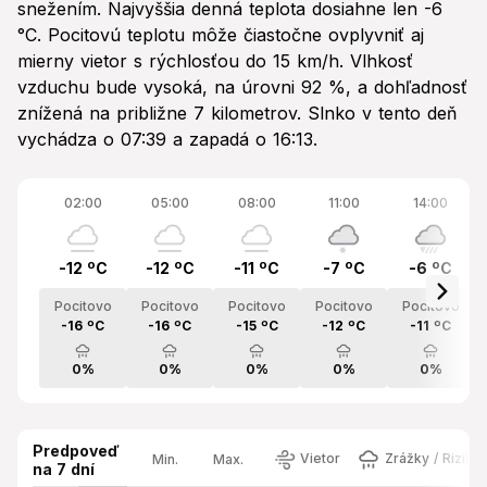
snežením. Najvyššia denná teplota dosiahne len -6
°C. Pocitovú teplotu môže čiastočne ovplyvniť aj
mierny vietor s rýchlosťou do 15 km/h. Vlhkosť
vzduchu bude vysoká, na úrovni 92 %, a dohľadnosť
znížená na približne 7 kilometrov. Slnko v tento deň
vychádza o 07:39 a zapadá o 16:13.
02:00
05:00
08:00
11:00
14:00
-12 ºC
-12 ºC
-11 ºC
-7 ºC
-6 ºC
Pocitovo
Pocitovo
Pocitovo
Pocitovo
Pocitovo
-16 ºC
-16 ºC
-15 ºC
-12 ºC
-11 ºC
0%
0%
0%
0%
0%
Predpoveď
Vietor
Zrážky / Riziko
Min.
Max.
na 7 dní