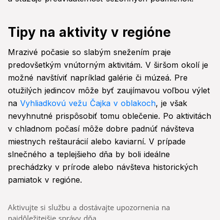
Tipy na aktivity v regióne
Mrazivé počasie so slabým snežením praje
predovšetkým vnútorným aktivitám. V širšom okolí je
možné navštíviť napríklad galérie či múzeá. Pre
otužilých jedincov môže byť zaujímavou voľbou výlet
na
Vyhliadkovú vežu Čajka v oblakoch
, je však
nevyhnutné prispôsobiť tomu oblečenie. Po aktivitách
v chladnom počasí môže dobre padnúť návšteva
miestnych reštaurácií alebo kaviarní. V prípade
slnečného a teplejšieho dňa by boli ideálne
prechádzky v prírode alebo návšteva historických
pamiatok v regióne.
Aktivujte si službu a dostávajte upozornenia na
najdôležitejšie správy dňa.