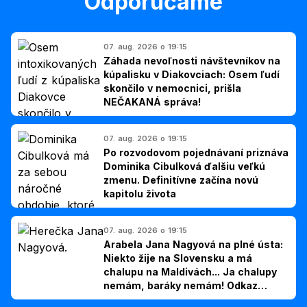
Odporúčame
07. aug. 2026 o 19:15
Záhada nevoľnosti návštevníkov na
kúpalisku v Diakovciach: Osem ľudí
skončilo v nemocnici, prišla
NEČAKANÁ správa!
07. aug. 2026 o 19:15
Po rozvodovom pojednávaní priznáva
Dominika Cibulková ďalšiu veľkú
zmenu. Definitívne začína novú
kapitolu života
07. aug. 2026 o 19:15
Arabela Jana Nagyová na plné ústa:
Niekto žije na Slovensku a má
chalupu na Maldivách... Ja chalupy
nemám, baráky nemám! Odkaz
Slovákom