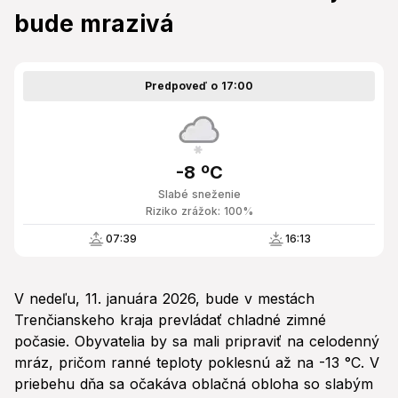
bude mrazivá
Predpoveď o 17:00
-8 ºC
Slabé sneženie
Riziko zrážok: 100%
07:39
16:13
V nedeľu, 11. januára 2026, bude v mestách
Trenčianskeho kraja prevládať chladné zimné
počasie. Obyvatelia by sa mali pripraviť na celodenný
mráz, pričom ranné teploty poklesnú až na -13 °C. V
priebehu dňa sa očakáva oblačná obloha so slabým