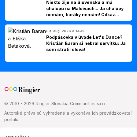
Niekto žije na Slovensku a má
chalupu na Maldivách... Ja chalupy
nemám, baráky nemám! Odkaz
Slovákom
09. aug. 2026 o 13:35
Podpásovka v úvode Let's Dance?
Kristián Baran si nebral servítku: Ja
som stratil slová!
© 2010 - 2026 Ringier Slovakia Communities s.r.o.
Autorské práva sú vyhradené a vykonáva ich prevádzkovateľ
portálu.