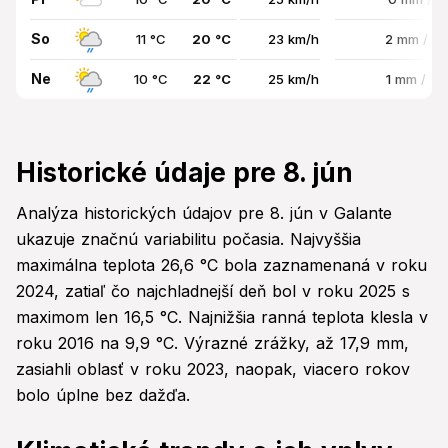
So
11 °C
20 °C
23 km/h
2 mm / 7
Ne
10 °C
22 °C
25 km/h
1 mm / 7
Historické údaje pre 8. jún
Analýza historických údajov pre 8. jún v Galante
ukazuje značnú variabilitu počasia. Najvyššia
maximálna teplota 26,6 °C bola zaznamenaná v roku
2024, zatiaľ čo najchladnejší deň bol v roku 2025 s
maximom len 16,5 °C. Najnižšia ranná teplota klesla v
roku 2016 na 9,9 °C. Výrazné zrážky, až 17,9 mm,
zasiahli oblasť v roku 2023, naopak, viacero rokov
bolo úplne bez dažďa.