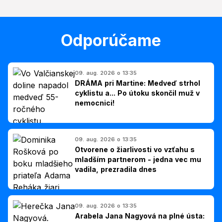
Odporúčame
09. aug. 2026 o 13:35
DRÁMA pri Martine: Medveď strhol
cyklistu a... Po útoku skončil muž v
nemocnici!
09. aug. 2026 o 13:35
Otvorene o žiarlivosti vo vzťahu s
mladším partnerom - jedna vec mu
vadila, prezradila dnes
09. aug. 2026 o 13:35
Arabela Jana Nagyová na plné ústa: