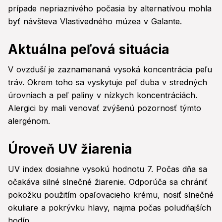
prípade nepriaznivého počasia by alternatívou mohla
byť návšteva Vlastivedného múzea v Galante.
Aktuálna peľová situácia
V ovzduší je zaznamenaná vysoká koncentrácia peľu
tráv. Okrem toho sa vyskytuje peľ duba v stredných
úrovniach a peľ paliny v nízkych koncentráciách.
Alergici by mali venovať zvýšenú pozornosť týmto
alergénom.
Úroveň UV žiarenia
UV index dosiahne vysokú hodnotu 7. Počas dňa sa
očakáva silné slnečné žiarenie. Odporúča sa chrániť
pokožku použitím opaľovacieho krému, nosiť slnečné
okuliare a pokrývku hlavy, najmä počas poludňajších
hodín.