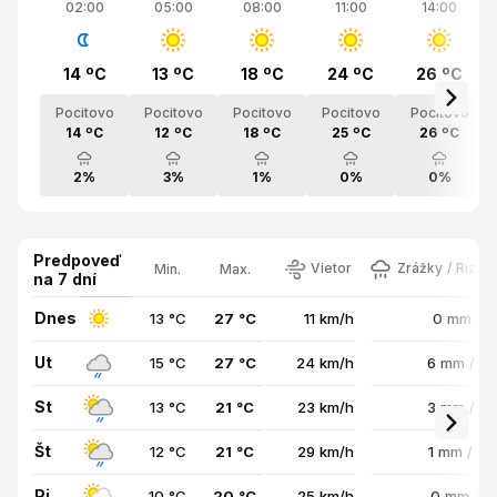
02:00
05:00
08:00
11:00
14:00
14 ºC
13 ºC
18 ºC
24 ºC
26 ºC
Pocitovo
Pocitovo
Pocitovo
Pocitovo
Pocitovo
14 ºC
12 ºC
18 ºC
25 ºC
26 ºC
2%
3%
1%
0%
0%
Predpoveď
Vietor
Zrážky / Rizik
Min.
Max.
na 7 dní
Dnes
13 °C
27 °C
11 km/h
0 mm / 
Ut
15 °C
27 °C
24 km/h
6 mm / 7
St
13 °C
21 °C
23 km/h
3 mm / 8
Št
12 °C
21 °C
29 km/h
1 mm / 7
Pi
10 °C
20 °C
25 km/h
0 mm / 