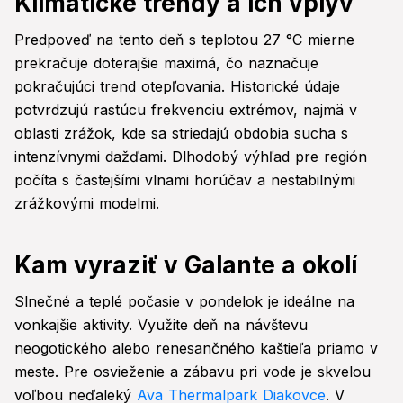
Klimatické trendy a ich vplyv
Predpoveď na tento deň s teplotou 27 °C mierne
prekračuje doterajšie maximá, čo naznačuje
pokračujúci trend otepľovania. Historické údaje
potvrdzujú rastúcu frekvenciu extrémov, najmä v
oblasti zrážok, kde sa striedajú obdobia sucha s
intenzívnymi dažďami. Dlhodobý výhľad pre región
počíta s častejšími vlnami horúčav a nestabilnými
zrážkovými modelmi.
Kam vyraziť v Galante a okolí
Slnečné a teplé počasie v pondelok je ideálne na
vonkajšie aktivity. Využite deň na návštevu
neogotického alebo renesančného kaštieľa priamo v
meste. Pre osvieženie a zábavu pri vode je skvelou
voľbou neďaleký
Ava Thermalpark Diakovce
. V