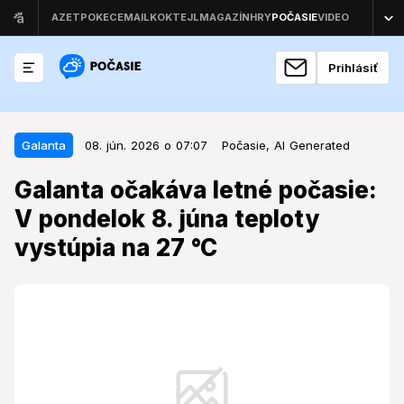
Prihlásiť
08. jún. 2026 o 07:07
Galanta
Galanta
08. jún. 2026 o 07:07
Počasie,
AI Generated
Galanta očakáva letné počasie: V
Galanta očakáva letné počasie:
pondelok 8. júna teploty vystúpia
V pondelok 8. júna teploty
na 27 °C
vystúpia na 27 °C
Začiatok týždňa prinesie do Galanty stabilné a
slnečné počasie, ktoré bude priať vonkajším
aktivitám.