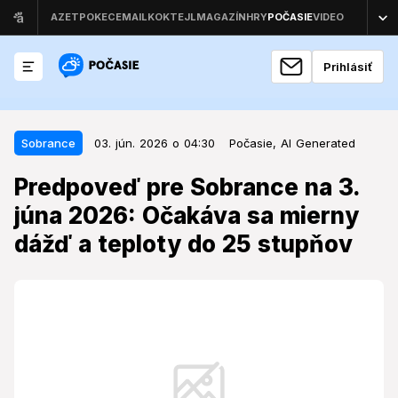
Prihlásiť
03. jún. 2026 o 04:30
Sobrance
Sobrance
03. jún. 2026 o 04:30
Počasie,
AI Generated
Predpoveď pre Sobrance na 3.
Predpoveď pre Sobrance na 3.
júna 2026: Očakáva sa mierny
júna 2026: Očakáva sa mierny
dážď a teploty do 25 stupňov
dážď a teploty do 25 stupňov
Počasie v polovici týždňa prinesie obyvateľom
Sobraniec kombináciu letných teplôt a zrážok, ktoré
môžu ovplyvniť denné plány.