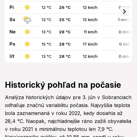
Pi
12 °C
26 °C
12 km/h
0 mm / 
So
13 °C
25 °C
12 km/h
1 mm / 7
Ne
13 °C
28 °C
11 km/h
0 mm / 
Po
15 °C
28 °C
17 km/h
0 mm / 
Ut
13 °C
28 °C
12 km/h
0 mm / 
Historický pohľad na počasie
Analýza historických údajov pre 3. jún v Sobranciach
odhaľuje značnú variabilitu počasia. Najvyššia teplota
bola zaznamenaná v roku 2022, kedy dosiahla až
28,4 °C. Naopak, najchladnejšie ráno zažili obyvatelia
v roku 2021 s minimálnou teplotou len 7,9 °C.