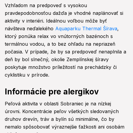
Vzhľadom na predpoveď s vysokou
pravdepodobnosťou dažďa je vhodné naplánovať si
aktivity v interiéri. Ideálnou voľbou môže byť
návšteva neďalekého
Aquaparku Thermal Šírava
,
ktorý ponúka relax vo vnútorných bazénoch s
termálnou vodou, a to bez ohľadu na nepriazeň
počasia. V prípade, že by sa predpoveď nenaplnila a
deň by bol slnečný, okolie Zemplínskej šíravy
poskytuje množstvo príležitostí na prechádzky či
cyklistiku v prírode.
Informácie pre alergikov
Peľová aktivita v oblasti Sobraniec je na nízkej
úrovni. Koncentrácie peľov všetkých sledovaných
druhov drevín, tráv a bylín sú minimálne, čo by
nemalo spôsobovať výraznejšie ťažkosti ani osobám