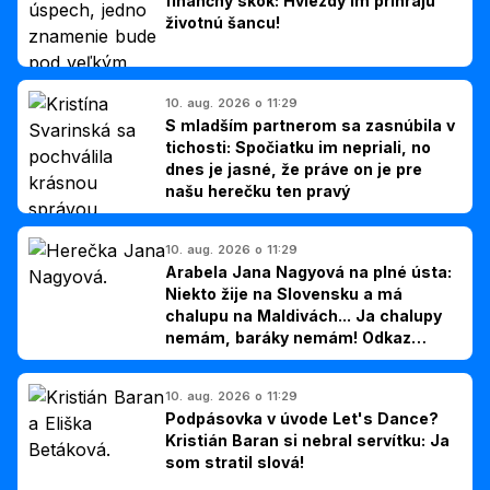
finančný skok: Hviezdy im prihrajú
životnú šancu!
10. aug. 2026 o 11:29
S mladším partnerom sa zasnúbila v
tichosti: Spočiatku im nepriali, no
dnes je jasné, že práve on je pre
našu herečku ten pravý
10. aug. 2026 o 11:29
Arabela Jana Nagyová na plné ústa:
Niekto žije na Slovensku a má
chalupu na Maldivách... Ja chalupy
nemám, baráky nemám! Odkaz
Slovákom
10. aug. 2026 o 11:29
Podpásovka v úvode Let's Dance?
Kristián Baran si nebral servítku: Ja
som stratil slová!