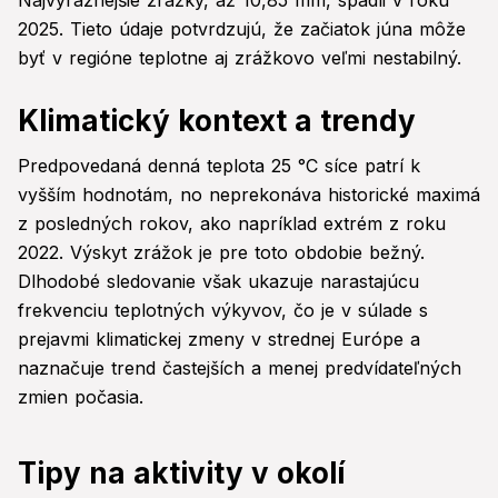
Najvýraznejšie zrážky, až 10,85 mm, spadli v roku
2025. Tieto údaje potvrdzujú, že začiatok júna môže
byť v regióne teplotne aj zrážkovo veľmi nestabilný.
Klimatický kontext a trendy
Predpovedaná denná teplota 25 °C síce patrí k
vyšším hodnotám, no neprekonáva historické maximá
z posledných rokov, ako napríklad extrém z roku
2022. Výskyt zrážok je pre toto obdobie bežný.
Dlhodobé sledovanie však ukazuje narastajúcu
frekvenciu teplotných výkyvov, čo je v súlade s
prejavmi klimatickej zmeny v strednej Európe a
naznačuje trend častejších a menej predvídateľných
zmien počasia.
Tipy na aktivity v okolí