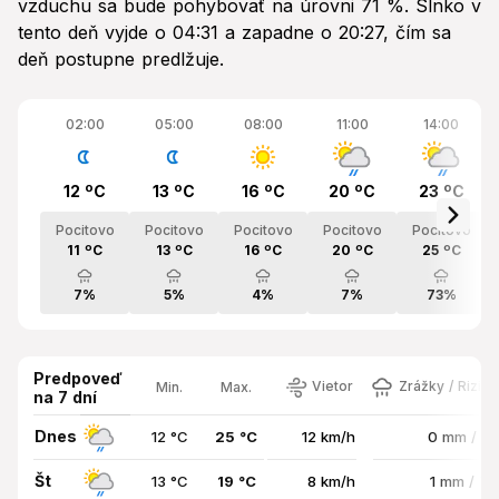
vzduchu sa bude pohybovať na úrovni 71 %. Slnko v
tento deň vyjde o 04:31 a zapadne o 20:27, čím sa
deň postupne predlžuje.
02:00
05:00
08:00
11:00
14:00
12 ºC
13 ºC
16 ºC
20 ºC
23 ºC
Pocitovo
Pocitovo
Pocitovo
Pocitovo
Pocitovo
11 ºC
13 ºC
16 ºC
20 ºC
25 ºC
7%
5%
4%
7%
73%
Predpoveď
Vietor
Zrážky / Rizik
Min.
Max.
na 7 dní
Dnes
12 °C
25 °C
12 km/h
0 mm / 7
Št
13 °C
19 °C
8 km/h
1 mm / 7