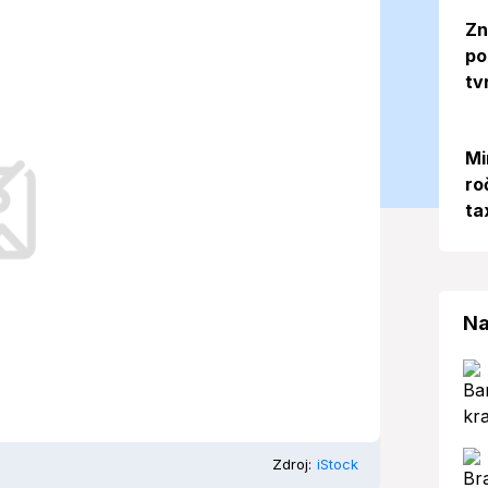
ajší deň? (11.
Zn
po
tv
Mi
ro
nsku pre 11. júna 2025.
ta
Na
Zdroj:
iStock