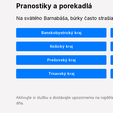
Pranostiky a porekadlá
Na svätého Barnabáša, búrky často strašia
Banskobystrický kraj
Košický kraj
Prešovský kraj
Trnavský kraj
Aktivujte si službu a dostávajte upozornenia na najdôle
dňa.