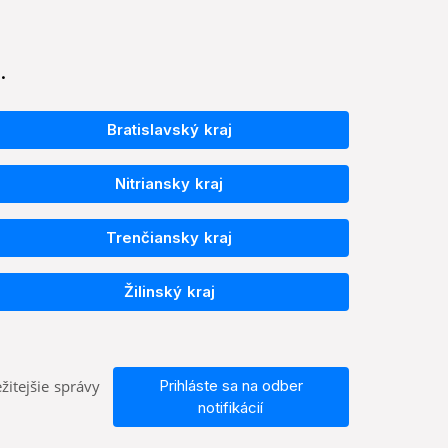
.
Bratislavský kraj
Nitriansky kraj
Trenčiansky kraj
Žilinský kraj
žitejšie správy
Prihláste sa na odber
notifikácií