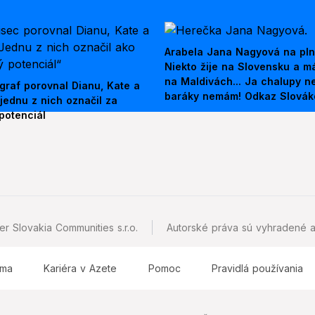
Arabela Jana Nagyová na pln
Niekto žije na Slovensku a m
na Maldivách... Ja chalupy 
graf porovnal Dianu, Kate a
baráky nemám! Odkaz Slová
jednu z nich označil za
potenciál
r Slovakia Communities s.r.o.
Autorské práva sú vyhradené a
ama
Kariéra v Azete
Pomoc
Pravidlá používania