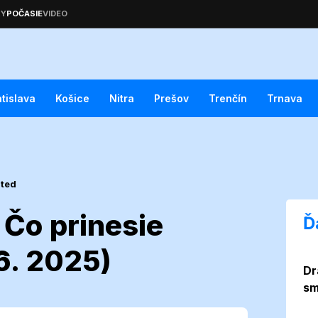
atislava
Košice
Nitra
Prešov
Trenčín
Trnava
ated
 Čo prinesie
Ď
06. 2025)
Dr
ensko: Čo
sm