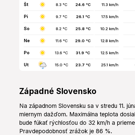
Št
8.3 °C
24.6 °C
11.3 km/h
Pi
9.7 °C
26.1 °C
17.5 km/h
So
8.2 °C
25.8 °C
10.2 km/h
Ne
11.6 °C
29.0 °C
12.8 km/h
Po
13.6 °C
31.9 °C
12.5 km/h
Ut
15.0 °C
23.7 °C
25.1 km/h
Západné Slovensko
Na západnom Slovensku sa v stredu 11. jú
miernym dažďom. Maximálna teplota dosiahn
bude fúkať rýchlosťou do 32 km/h a priem
Pravdepodobnosť zrážok je 86 %.