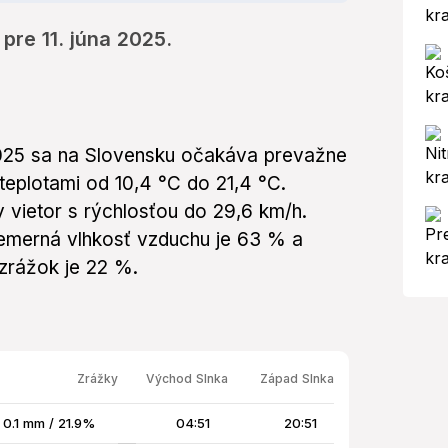
pre 11. júna 2025.
 2025 sa na Slovensku očakáva prevažne
teplotami od 10,4 °C do 21,4 °C.
 vietor s rýchlosťou do 29,6 km/h.
emerná vlhkosť vzduchu je 63 % a
zrážok je 22 %.
Zrážky
Východ Slnka
Západ Slnka
0.1 mm / 21.9%
04:51
20:51