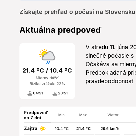
Získajte prehľad o počasí na Slovensku 
Aktuálna predpoveď
V stredu 11. júna
slnečné počasie s 
Očakáva sa mierny
21.4 ºC / 10.4 ºC
Predpokladaná pri
Mierny dážď
pravdepodobnosť 
Riziko zrážok: 22%
04:51
20:51
Predpoveď
Min.
Max.
Vietor
na 7 dní
Zajtra
10.4 °C
21.4 °C
29.6 km/h