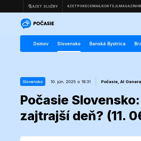
Domov
Slovensko
Banská Bystrica
Br
Slovensko
10. jún. 2025 o 18:31
Počasie,
AI Gener
Počasie Slovensko:
10. jún. 2025 o 18:31
Slovensko
zajtrajší deň? (11. 
Počasie Slov