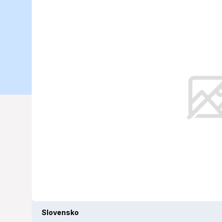
prinesie zajtr
06. 2025)
Získajte prehľad o počasí na Slove
Slovensko