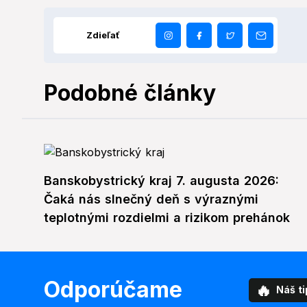
Zdieľať
Podobné články
Banskobystrický kraj 7. augusta 2026:
Čaká nás slnečný deň s výraznými
teplotnými rozdielmi a rizikom prehánok
Odporúčame
🔥
Náš ti