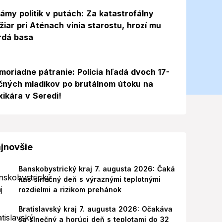
ámy politik v putách: Za katastrofálny
žiar pri Aténach vinia starostu, hrozí mu
rdá basa
moriadne pátranie: Polícia hľadá dvoch 17-
čných mladíkov po brutálnom útoku na
xikára v Seredi!
jnovšie
Banskobystrický kraj 7. augusta 2026: Čaká
nás slnečný deň s výraznými teplotnými
rozdielmi a rizikom prehánok
Bratislavský kraj 7. augusta 2026: Očakáva
sa slnečný a horúci deň s teplotami do 32