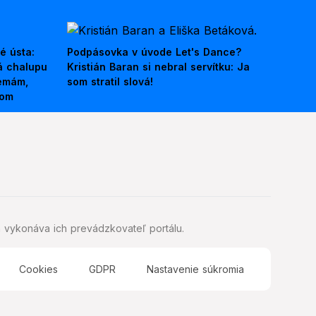
é ústa:
Podpásovka v úvode Let's Dance?
á chalupu
Kristián Baran si nebral servítku: Ja
nemám,
som stratil slová!
kom
 vykonáva ich prevádzkovateľ portálu.
Cookies
GDPR
Nastavenie súkromia