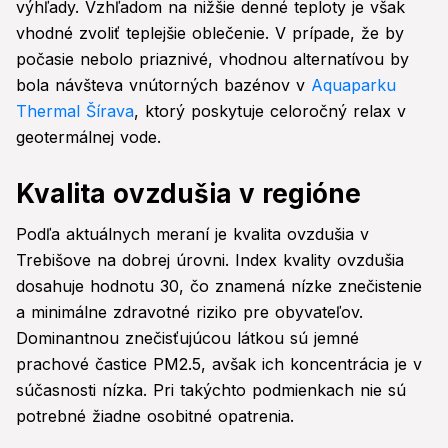
výhľady. Vzhľadom na nižšie denné teploty je však
vhodné zvoliť teplejšie oblečenie. V prípade, že by
počasie nebolo priaznivé, vhodnou alternatívou by
bola návšteva vnútorných bazénov v
Aquaparku
Thermal Šírava
, ktorý poskytuje celoročný relax v
geotermálnej vode.
Kvalita ovzdušia v regióne
Podľa aktuálnych meraní je kvalita ovzdušia v
Trebišove na dobrej úrovni. Index kvality ovzdušia
dosahuje hodnotu 30, čo znamená nízke znečistenie
a minimálne zdravotné riziko pre obyvateľov.
Dominantnou znečisťujúcou látkou sú jemné
prachové častice PM2.5, avšak ich koncentrácia je v
súčasnosti nízka. Pri takýchto podmienkach nie sú
potrebné žiadne osobitné opatrenia.