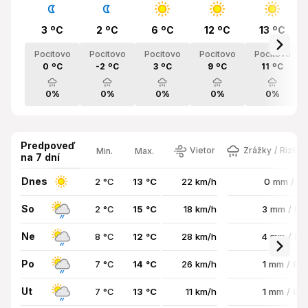
3 ºC
2 ºC
6 ºC
12 ºC
13 ºC
Pocitovo
Pocitovo
Pocitovo
Pocitovo
Pocitovo
0 ºC
-2 ºC
3 ºC
9 ºC
11 ºC
0%
0%
0%
0%
0%
Predpoveď
Vietor
Zrážky / Riziko
Min.
Max.
na 7 dní
Dnes
2 °C
13 °C
22 km/h
0 mm / 0
So
2 °C
15 °C
18 km/h
3 mm / 8
Ne
8 °C
12 °C
28 km/h
4 mm / 8
Po
7 °C
14 °C
26 km/h
1 mm / 88
Ut
7 °C
13 °C
11 km/h
1 mm / 89