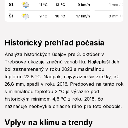
St
11 °C
13 °C
9 km/h
1 mm / 74
Št
9 °C
16 °C
17 km/h
0 mm / 8
Historický prehľad počasia
Analýza historických údajov pre 3. október v
Trebišove ukazuje značnú variabilitu. Najteplejší deň
bol zaznamenaný v roku 2023 s maximálnou
teplotou 22,8 °C. Naopak, najvýraznejšie zrážky, až
26,8 mm, spadli v roku 2016. Predpoveď na tento rok
s minimálnou teplotou 2 °C je výrazne pod
historickým minimom 4,6 °C z roku 2018, čo
naznačuje neobvykle chladné ráno pre toto obdobie.
Vplyv na klímu a trendy