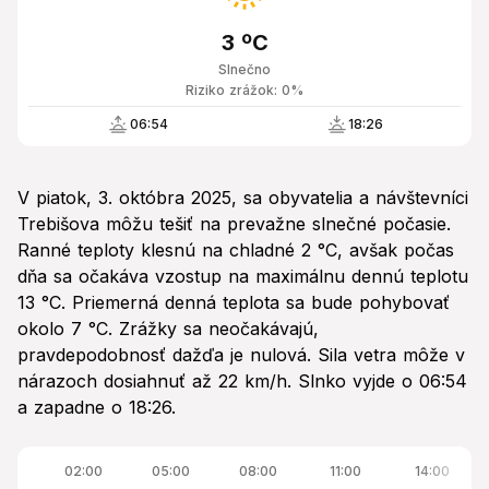
3 ºC
Slnečno
Riziko zrážok: 0%
06:54
18:26
V piatok, 3. októbra 2025, sa obyvatelia a návštevníci
Trebišova môžu tešiť na prevažne slnečné počasie.
Ranné teploty klesnú na chladné 2 °C, avšak počas
dňa sa očakáva vzostup na maximálnu dennú teplotu
13 °C. Priemerná denná teplota sa bude pohybovať
okolo 7 °C. Zrážky sa neočakávajú,
pravdepodobnosť dažďa je nulová. Sila vetra môže v
nárazoch dosiahnuť až 22 km/h. Slnko vyjde o 06:54
a zapadne o 18:26.
02:00
05:00
08:00
11:00
14:00