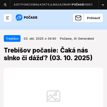
Prihlásiť
03. okt. 2025 o 04:40
Trebišov
Trebišov
03. okt. 2025 o 04:40
Počasie,
AI Generated
Trebišov počasie: Čaká nás slnko
Trebišov počasie: Čaká nás
či dážď? (03. 10. 2025)
slnko či dážď? (03. 10. 2025)
Piatkové počasie prinesie do Trebišova slnečné lúče,
no zároveň chladné ráno, ktoré pripomenie príchod
vrcholiacej jesene.