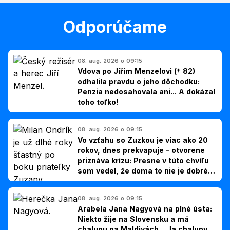
Odporúčame
08. aug. 2026 o 09:15
Vdova po Jiřím Menzelovi († 82)
odhalila pravdu o jeho dôchodku:
Penzia nedosahovala ani... A dokázal
toho toľko!
08. aug. 2026 o 09:15
Vo vzťahu so Zuzkou je viac ako 20
rokov, dnes prekvapuje - otvorene
priznáva krízu: Presne v túto chvíľu
som vedel, že doma to nie je dobré,
hovorí Milan Ondrík
08. aug. 2026 o 09:15
Arabela Jana Nagyová na plné ústa:
Niekto žije na Slovensku a má
chalupu na Maldivách... Ja chalupy