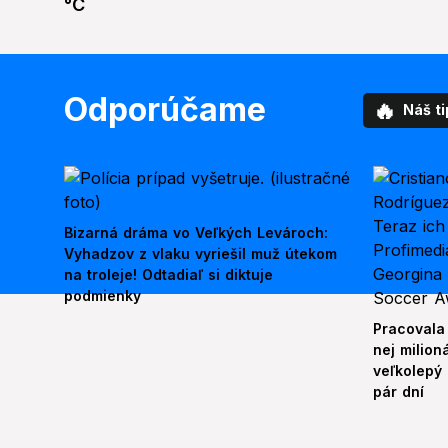
°C
Odporúčame
🔥
Náš ti
Bizarná dráma vo Veľkých Levároch:
Vyhadzov z vlaku vyriešil muž útekom
na troleje! Odtadiaľ si diktuje
podmienky
Pracovala
nej milion
veľkolepý
pár dní