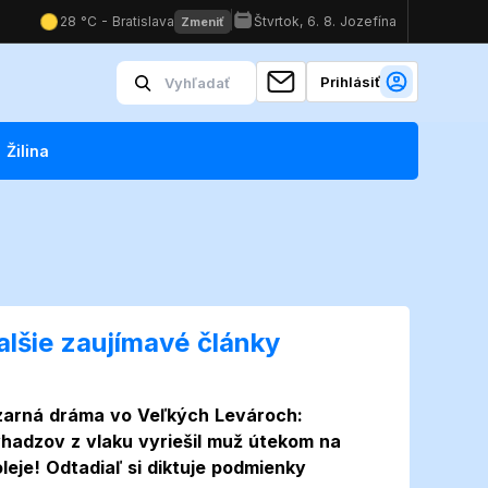
Prihlásiť
Žilina
alšie zaujímavé články
zarná dráma vo Veľkých Levároch:
hadzov z vlaku vyriešil muž útekom na
oleje! Odtadiaľ si diktuje podmienky