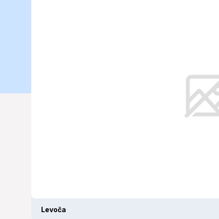
podmienky d
(13. 06. 2025
Levoča sa v piatok 13. júna 2025 p
Levoča