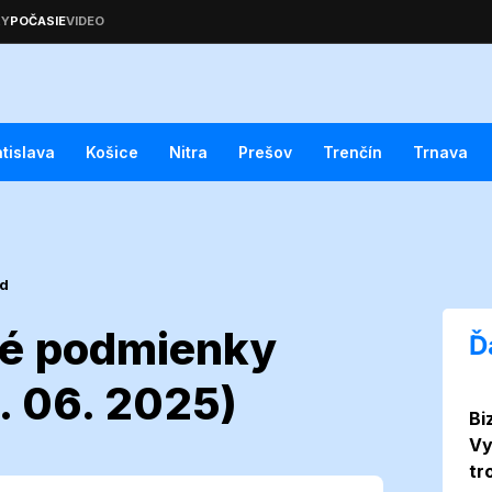
atislava
Košice
Nitra
Prešov
Trenčín
Trnava
ed
ké podmienky
Ď
. 06. 2025)
Bi
ča: Aké
Vy
tr