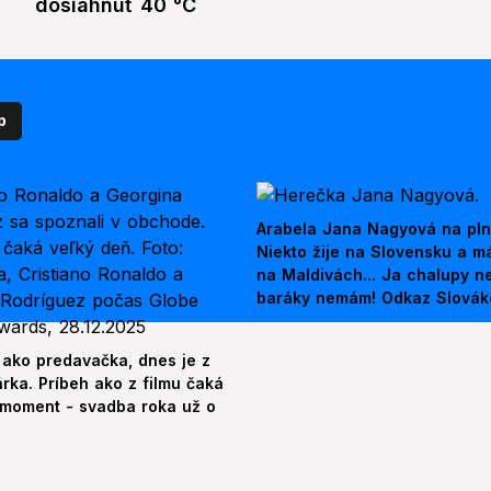
dosiahnuť 40 °C
p
Arabela Jana Nagyová na pln
Niekto žije na Slovensku a m
na Maldivách... Ja chalupy 
baráky nemám! Odkaz Slová
 ako predavačka, dnes je z
árka. Príbeh ako z filmu čaká
 moment - svadba roka už o