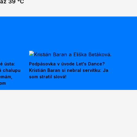
až 39 °C
é ústa:
Podpásovka v úvode Let's Dance?
á chalupu
Kristián Baran si nebral servítku: Ja
nemám,
som stratil slová!
kom