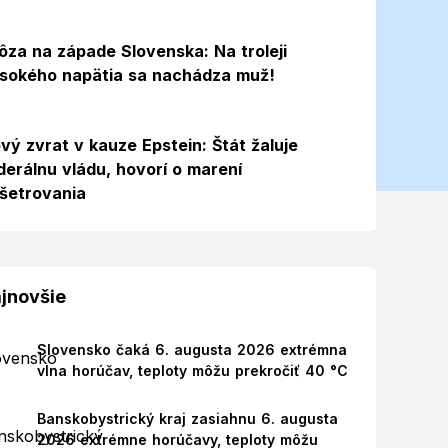
ôza na západe Slovenska: Na troleji
sokého napätia sa nachádza muž!
vý zvrat v kauze Epstein: Štát žaluje
derálnu vládu, hovorí o marení
šetrovania
jnovšie
Slovensko čaká 6. augusta 2026 extrémna
vlna horúčav, teploty môžu prekročiť 40 °C
Banskobystrický kraj zasiahnu 6. augusta
2026 extrémne horúčavy, teploty môžu