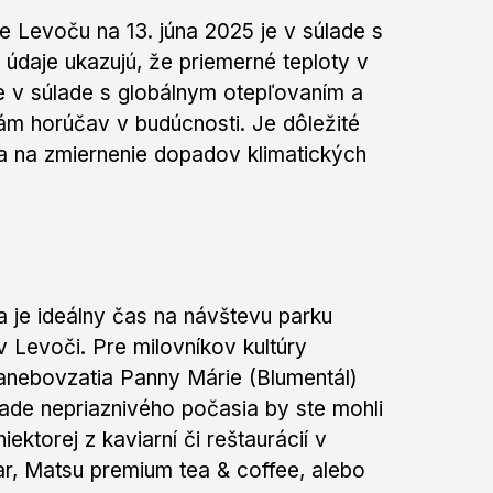
 Levoču na 13. júna 2025 je v súlade s
 údaje ukazujú, že priemerné teploty v
je v súlade s globálnym otepľovaním a
nám horúčav v budúcnosti. Je dôležité
nia na zmiernenie dopadov klimatických
je ideálny čas na návštevu parku
Levoči. Pre milovníkov kultúry
nebovzatia Panny Márie (Blumentál)
pade nepriaznivého počasia by ste mohli
ktorej z kaviarní či reštaurácií v
ar, Matsu premium tea & coffee, alebo