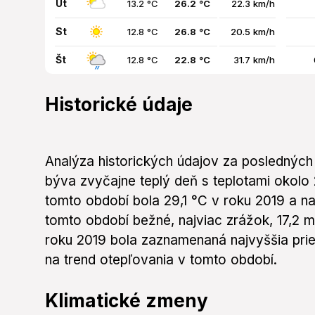
Ut
13.2 °C
26.2 °C
22.3 km/h
St
12.8 °C
26.8 °C
20.5 km/h
Št
12.8 °C
22.8 °C
31.7 km/h
Historické údaje
Analýza historických údajov za posledných 
býva zvyčajne teplý deň s teplotami okolo
tomto období bola 29,1 °C v roku 2019 a na
tomto období bežné, najviac zrážok, 17,2
roku 2019 bola zaznamenaná najvyššia prie
na trend otepľovania v tomto období.
Klimatické zmeny