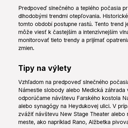
Predpoveď slnečného a teplého počasia pre
dlhodobými trendmi otepľovania. Historické
tomto období postupne rastú. Tento trend 
môže viesť k častejším a intenzívnejším vl
monitorovať tieto trendy a prijímať opatre
zmien.
Tipy na výlety
Vzhľadom na predpoveď slnečného počasia 
Námestie slobody alebo Medická záhrada v 
odporúčame návštevu Farského kostola Na
alebo synagógy na Heydukovej ulici. V prí
zvážiť návštevu New Stage Theater alebo nie
meste, ako napríklad Rano, Alžbetka pivov