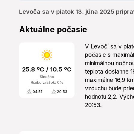
Levoča sa v piatok 13. júna 2025 pripra
Aktuálne počasie
V Levoči sa v pia
počasie s maximál
minimálnou nočnou
25.8 ºC / 10.5 ºC
teplota dosiahne 1
Slnečno
maximálne 16,9 km
Riziko zrážok: 0%
vzduchu bude pri
04:51
20:53
hodnotu 2,2. Výcho
20:53.