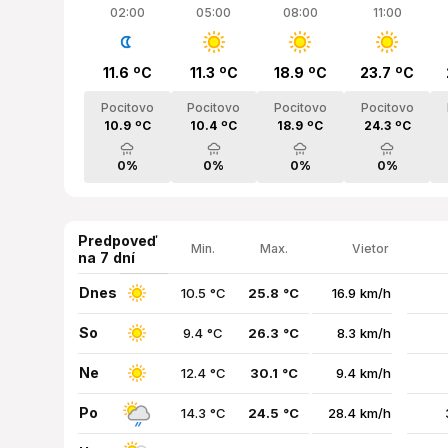
02:00
05:00
08:00
11:00
11.6 ºC
11.3 ºC
18.9 ºC
23.7 ºC
Pocitovo
Pocitovo
Pocitovo
Pocitovo
10.9 ºC
10.4 ºC
18.9 ºC
24.3 ºC
0%
0%
0%
0%
Predpoveď
Min.
Max.
Vietor
na 7 dní
Dnes
10.5 °C
25.8 °C
16.9 km/h
So
9.4 °C
26.3 °C
8.3 km/h
Ne
12.4 °C
30.1 °C
9.4 km/h
Po
14.3 °C
24.5 °C
28.4 km/h