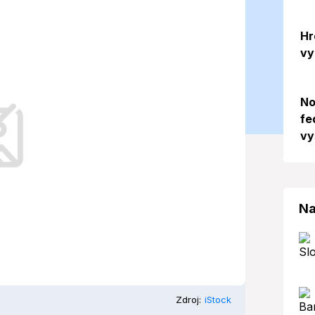
nes očakávať?
Hr
vy
)
No
fe
ripravuje na slnečný a teplý deň.
vy
Na
Zdroj:
iStock