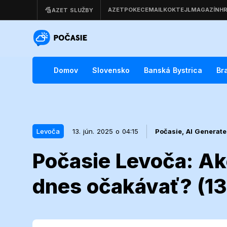
Domov
Slovensko
Banská Bystrica
Br
Levoča
13. jún. 2025 o 04:15
Počasie,
AI Generat
Počasie Levoča: A
13. jún. 2025 o 04:15
Levoča
dnes očakávať? (13
Počasie Levo