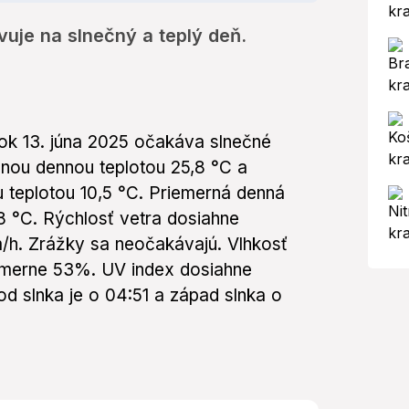
vuje na slnečný a teplý deň.
tok 13. júna 2025 očakáva slnečné
nou dennou teplotou 25,8 °C a
 teplotou 10,5 °C. Priemerná denná
8 °C. Rýchlosť vetra dosiahne
/h. Zrážky sa neočakávajú. Vlhkosť
emerne 53%. UV index dosiahne
d slnka je o 04:51 a západ slnka o