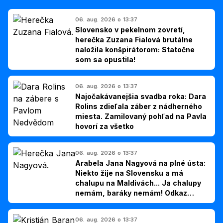
06. aug. 2026 o 13:37
Slovensko v pekelnom zovretí,
herečka Zuzana Fialová brutálne
naložila konšpirátorom: Statočne
som sa opustila!
06. aug. 2026 o 13:37
Najočakávanejšia svadba roka: Dara
Rolins zdieľala záber z nádherného
miesta. Zamilovaný pohľad na Pavla
hovorí za všetko
06. aug. 2026 o 13:37
Arabela Jana Nagyová na plné ústa:
Niekto žije na Slovensku a má
chalupu na Maldivách... Ja chalupy
nemám, baráky nemám! Odkaz
Slovákom
06. aug. 2026 o 13:37