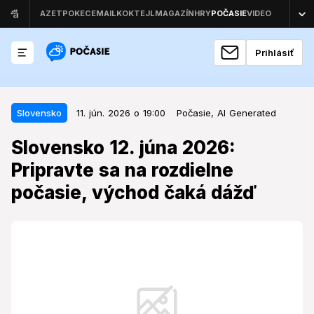
Prihlásiť
11. jún. 2026 o 19:00
Slovensko
Slovensko
11. jún. 2026 o 19:00
Počasie,
AI Generated
Slovensko 12. júna 2026: Pripravte
Slovensko 12. júna 2026:
sa na rozdielne počasie, východ
Pripravte sa na rozdielne
čaká dážď
počasie, východ čaká dážď
Piatkové počasie preverí pripravenosť obyvateľov
Slovenska, keďže meteorologické podmienky sa
budú v jednotlivých častiach krajiny výrazne líšiť.