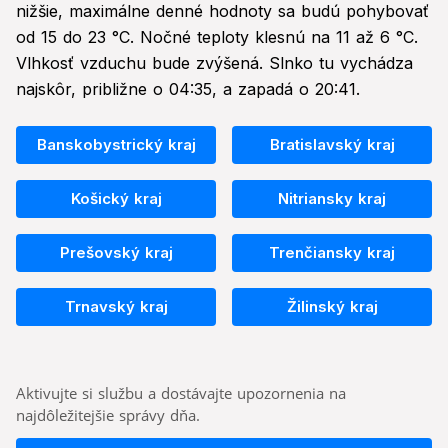
nižšie, maximálne denné hodnoty sa budú pohybovať
od 15 do 23 °C. Nočné teploty klesnú na 11 až 6 °C.
Vlhkosť vzduchu bude zvýšená. Slnko tu vychádza
najskôr, približne o 04:35, a zapadá o 20:41.
Banskobystrický kraj
Bratislavský kraj
Košický kraj
Nitriansky kraj
Prešovský kraj
Trenčiansky kraj
Trnavský kraj
Žilinský kraj
Aktivujte si službu a dostávajte upozornenia na
najdôležitejšie správy dňa.