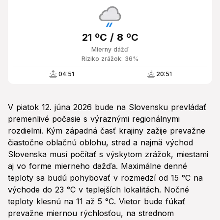
21 ºC / 8 ºC
Mierny dážď
Riziko zrážok: 36%
04:51
20:51
V piatok 12. júna 2026 bude na Slovensku prevládať
premenlivé počasie s výraznými regionálnymi
rozdielmi. Kým západná časť krajiny zažije prevažne
čiastočne oblačnú oblohu, stred a najmä východ
Slovenska musí počítať s výskytom zrážok, miestami
aj vo forme mierneho dažďa. Maximálne denné
teploty sa budú pohybovať v rozmedzí od 15 °C na
východe do 23 °C v teplejších lokalitách. Nočné
teploty klesnú na 11 až 5 °C. Vietor bude fúkať
prevažne miernou rýchlosťou, na strednom