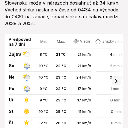
Slovensku môže v nárazoch dosiahnuť až 34 km/h.
Východ slnka nastane v čase od 04:34 na východe
do 04:51 na západe, západ slnka sa očakáva medzi
20:39 a 20:51.
Predpoveď
Vietor
Zrážky / Rizik
Min.
Max.
na 7 dní
Zajtra
8 °C
21 °C
21 km/h
4 mm / 3
So
10 °C
22 °C
21 km/h
2 mm / 5
Ne
10 °C
23 °C
24 km/h
0 mm / 2
Po
9 °C
22 °C
17 km/h
1 mm / 3
Ut
9 °C
23 °C
17 km/h
0 mm / 1
St
10 °C
25 °C
11 km/h
0 mm / 
Št
12 °C
26 °C
12 km/h
0 mm / 