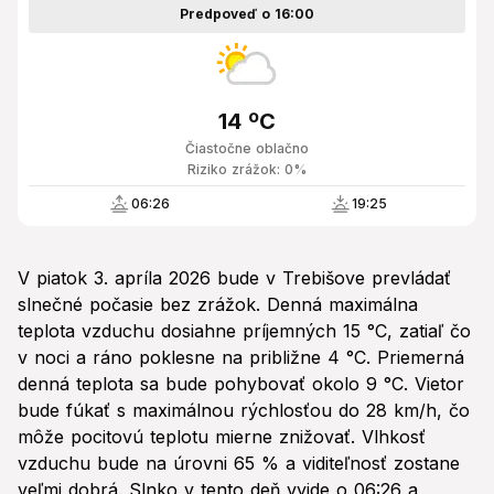
Predpoveď o 16:00
14 ºC
Čiastočne oblačno
Riziko zrážok: 0%
06:26
19:25
V piatok 3. apríla 2026 bude v Trebišove prevládať
slnečné počasie bez zrážok. Denná maximálna
teplota vzduchu dosiahne príjemných 15 °C, zatiaľ čo
v noci a ráno poklesne na približne 4 °C. Priemerná
denná teplota sa bude pohybovať okolo 9 °C. Vietor
bude fúkať s maximálnou rýchlosťou do 28 km/h, čo
môže pocitovú teplotu mierne znižovať. Vlhkosť
vzduchu bude na úrovni 65 % a viditeľnosť zostane
veľmi dobrá. Slnko v tento deň vyjde o 06:26 a