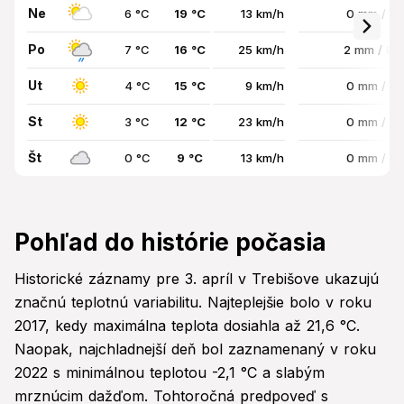
Ne
6 °C
19 °C
13 km/h
0 mm / 0
Po
7 °C
16 °C
25 km/h
2 mm / 8
Ut
4 °C
15 °C
9 km/h
0 mm / 0
St
3 °C
12 °C
23 km/h
0 mm / 0
Št
0 °C
9 °C
13 km/h
0 mm / 0
Pohľad do histórie počasia
Historické záznamy pre 3. apríl v Trebišove ukazujú
značnú teplotnú variabilitu. Najteplejšie bolo v roku
2017, kedy maximálna teplota dosiahla až 21,6 °C.
Naopak, najchladnejší deň bol zaznamenaný v roku
2022 s minimálnou teplotou -2,1 °C a slabým
mrznúcim dažďom. Tohtoročná predpoveď s