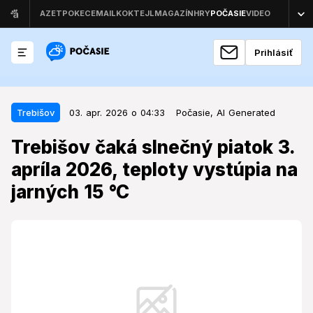
Prihlásiť
03. apr. 2026 o 04:33
Trebišov
Trebišov
03. apr. 2026 o 04:33
Počasie,
AI Generated
Trebišov čaká slnečný piatok 3.
Trebišov čaká slnečný piatok 3.
apríla 2026, teploty vystúpia na
apríla 2026, teploty vystúpia na
jarných 15 °C
jarných 15 °C
Piatkové počasie v Trebišove prinesie príjemné jarné
teploty, avšak kvalitu ovzdušia a peľovú situáciu bude
potrebné sledovať.