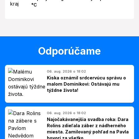
°C
Odporúčame
06. aug. 2026 o 18:02
Kiska oznámil srdcervúcu správu o
malom Dominikovi: Ostávajú mu
týždne života!
06. aug. 2026 o 18:02
Najočakávanejšia svadba roka: Dara
Rolins zdieľala záber z nádherného
miesta. Zamilovaný pohľad na Pavla
hovorí za všetko