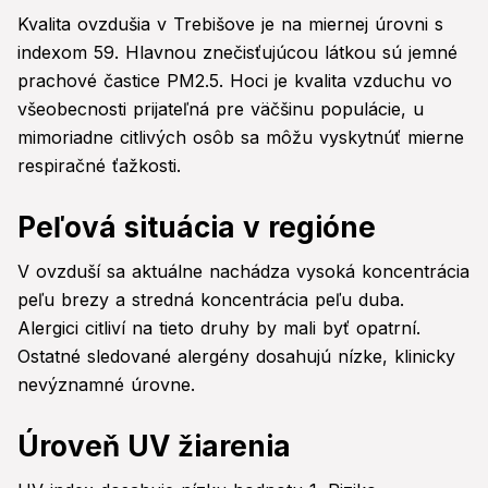
Kvalita ovzdušia v Trebišove je na miernej úrovni s
indexom 59. Hlavnou znečisťujúcou látkou sú jemné
prachové častice PM2.5. Hoci je kvalita vzduchu vo
všeobecnosti prijateľná pre väčšinu populácie, u
mimoriadne citlivých osôb sa môžu vyskytnúť mierne
respiračné ťažkosti.
Peľová situácia v regióne
V ovzduší sa aktuálne nachádza vysoká koncentrácia
peľu brezy a stredná koncentrácia peľu duba.
Alergici citliví na tieto druhy by mali byť opatrní.
Ostatné sledované alergény dosahujú nízke, klinicky
nevýznamné úrovne.
Úroveň UV žiarenia