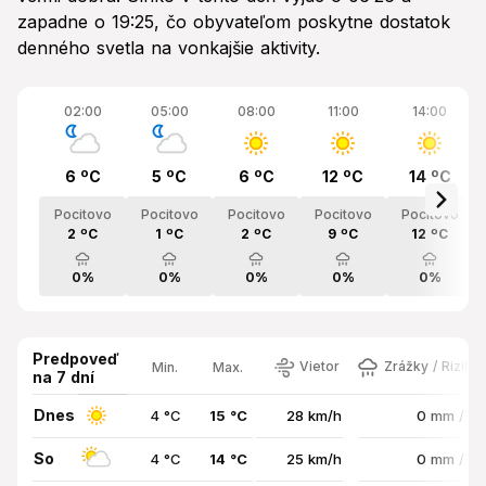
zapadne o 19:25, čo obyvateľom poskytne dostatok
denného svetla na vonkajšie aktivity.
02:00
05:00
08:00
11:00
14:00
6 ºC
5 ºC
6 ºC
12 ºC
14 ºC
Pocitovo
Pocitovo
Pocitovo
Pocitovo
Pocitovo
2 ºC
1 ºC
2 ºC
9 ºC
12 ºC
0%
0%
0%
0%
0%
Predpoveď
Vietor
Zrážky / Riziko
Min.
Max.
na 7 dní
Dnes
4 °C
15 °C
28 km/h
0 mm / 0
So
4 °C
14 °C
25 km/h
0 mm / 0