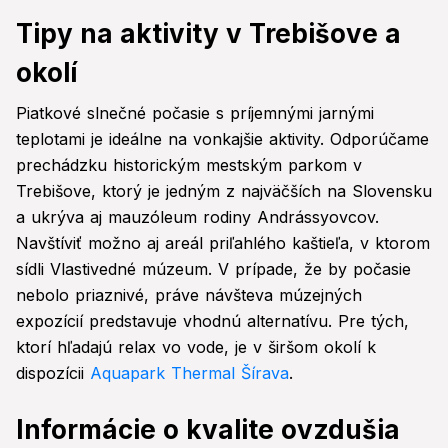
Tipy na aktivity v Trebišove a
okolí
Piatkové slnečné počasie s príjemnými jarnými
teplotami je ideálne na vonkajšie aktivity. Odporúčame
prechádzku historickým mestským parkom v
Trebišove, ktorý je jedným z najväčších na Slovensku
a ukrýva aj mauzóleum rodiny Andrássyovcov.
Navštíviť možno aj areál priľahlého kaštieľa, v ktorom
sídli Vlastivedné múzeum. V prípade, že by počasie
nebolo priaznivé, práve návšteva múzejných
expozícií predstavuje vhodnú alternatívu. Pre tých,
ktorí hľadajú relax vo vode, je v širšom okolí k
dispozícii
Aquapark Thermal Šírava
.
Informácie o kvalite ovzdušia