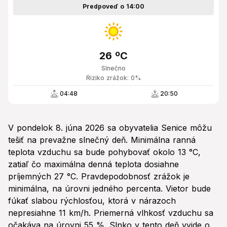
Predpoveď o 14:00
26 ºC
Slnečno
Riziko zrážok: 0%
04:48
20:50
V pondelok 8. júna 2026 sa obyvatelia Senice môžu
tešiť na prevažne slnečný deň. Minimálna ranná
teplota vzduchu sa bude pohybovať okolo 13 °C,
zatiaľ čo maximálna denná teplota dosiahne
príjemných 27 °C. Pravdepodobnosť zrážok je
minimálna, na úrovni jedného percenta. Vietor bude
fúkať slabou rýchlosťou, ktorá v nárazoch
nepresiahne 11 km/h. Priemerná vlhkosť vzduchu sa
očakáva na úrovni 55 %. Slnko v tento deň vyjde o