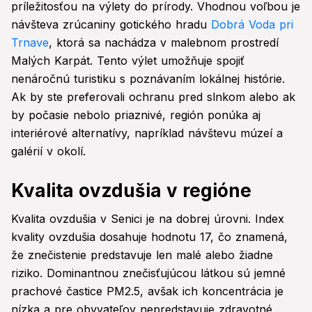
príležitosťou na výlety do prírody. Vhodnou voľbou je
návšteva zrúcaniny gotického hradu
Dobrá Voda pri
Trnave
, ktorá sa nachádza v malebnom prostredí
Malých Karpát. Tento výlet umožňuje spojiť
nenáročnú turistiku s poznávaním lokálnej histórie.
Ak by ste preferovali ochranu pred slnkom alebo ak
by počasie nebolo priaznivé, región ponúka aj
interiérové alternatívy, napríklad návštevu múzeí a
galérií v okolí.
Kvalita ovzdušia v regióne
Kvalita ovzdušia v Senici je na dobrej úrovni. Index
kvality ovzdušia dosahuje hodnotu 17, čo znamená,
že znečistenie predstavuje len malé alebo žiadne
riziko. Dominantnou znečisťujúcou látkou sú jemné
prachové častice PM2.5, avšak ich koncentrácia je
nízka a pre obyvateľov nepredstavuje zdravotné