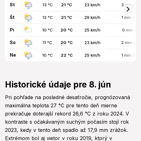
St
13 °C
21 °C
23 km/h
3 mm / 8
Št
12 °C
21 °C
29 km/h
1 mm / 7
Pi
10 °C
20 °C
25 km/h
0 mm / 
So
11 °C
20 °C
23 km/h
2 mm / 7
Ne
10 °C
22 °C
25 km/h
1 mm / 7
Historické údaje pre 8. jún
Pri pohľade na posledné desaťročie, prognózovaná
maximálna teplota 27 °C pre tento deň mierne
prekračuje doterajší rekord 26,6 °C z roku 2024. V
kontraste s očakávaným suchým počasím stojí rok
2023, kedy v tento deň spadlo až 17,9 mm zrážok.
Extrémom bol aj vietor v roku 2019, ktorý v