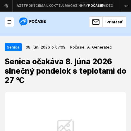
Prihlásiť
08. jún. 2026 o 07:09
Senica
Senica
08. jún. 2026 o 07:09
Počasie,
AI Generated
Senica očakáva 8. júna 2026
Senica očakáva 8. júna 2026
slnečný pondelok s teplotami do
slnečný pondelok s teplotami do
27 °C
27 °C
Začiatok týždňa prinesie do Senice stabilné a letné
počasie, ktoré bude priať aktivitám pod holým nebom.