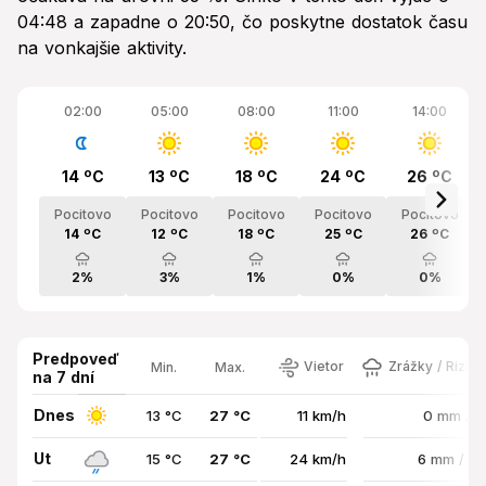
04:48 a zapadne o 20:50, čo poskytne dostatok času
na vonkajšie aktivity.
02:00
05:00
08:00
11:00
14:00
14 ºC
13 ºC
18 ºC
24 ºC
26 ºC
Pocitovo
Pocitovo
Pocitovo
Pocitovo
Pocitovo
14 ºC
12 ºC
18 ºC
25 ºC
26 ºC
2%
3%
1%
0%
0%
Predpoveď
Vietor
Zrážky / Rizik
Min.
Max.
na 7 dní
Dnes
13 °C
27 °C
11 km/h
0 mm / 
Ut
15 °C
27 °C
24 km/h
6 mm / 7