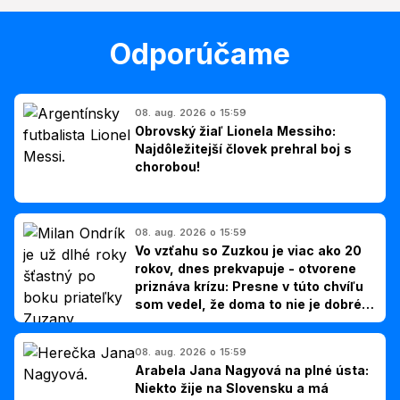
Odporúčame
08. aug. 2026 o 15:59
Obrovský žiaľ Lionela Messiho:
Najdôležitejší človek prehral boj s
chorobou!
08. aug. 2026 o 15:59
Vo vzťahu so Zuzkou je viac ako 20
rokov, dnes prekvapuje - otvorene
priznáva krízu: Presne v túto chvíľu
som vedel, že doma to nie je dobré,
hovorí Milan Ondrík
08. aug. 2026 o 15:59
Arabela Jana Nagyová na plné ústa:
Niekto žije na Slovensku a má