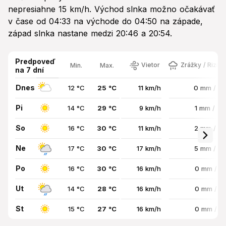
nepresiahne 15 km/h. Východ slnka možno očakávať
v čase od 04:33 na východe do 04:50 na západe,
západ slnka nastane medzi 20:46 a 20:54.
Predpoveď
Vietor
Zrážky / Rizik
Min.
Max.
na 7 dní
Dnes
12 °C
25 °C
11 km/h
0 mm / 2
Pi
14 °C
29 °C
9 km/h
1 mm / 2
So
16 °C
30 °C
11 km/h
2 mm / 3
Ne
17 °C
30 °C
17 km/h
5 mm / 5
Po
16 °C
30 °C
16 km/h
0 mm / 1
Ut
14 °C
28 °C
16 km/h
0 mm / 1
St
15 °C
27 °C
16 km/h
0 mm / 1