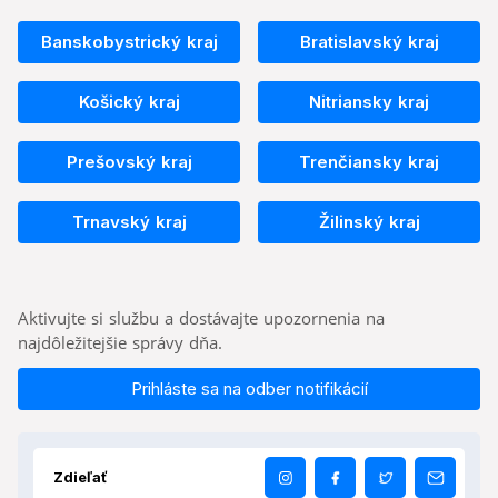
Banskobystrický kraj
Bratislavský kraj
Košický kraj
Nitriansky kraj
Prešovský kraj
Trenčiansky kraj
Trnavský kraj
Žilinský kraj
Aktivujte si službu a dostávajte upozornenia na
najdôležitejšie správy dňa.
Prihláste sa na odber notifikácií
Zdieľať