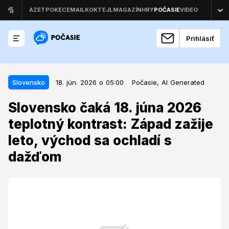
Prihlásiť
18. jún. 2026 o 05:00
Slovensko
Slovensko
18. jún. 2026 o 05:00
Počasie,
AI Generated
Slovensko čaká 18. júna 2026
Slovensko čaká 18. júna 2026
teplotný kontrast: Západ zažije
teplotný kontrast: Západ zažije
leto, východ sa ochladí s dažďom
leto, východ sa ochladí s
Štvrtkové počasie preverí flexibilitu obyvateľov
dažďom
Slovenska, prinesie totiž výrazne odlišné podmienky
naprieč krajinou.