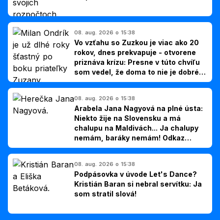
08. aug. 2026 o 15:38
Vo vzťahu so Zuzkou je viac ako 20
rokov, dnes prekvapuje - otvorene
priznáva krízu: Presne v túto chvíľu
som vedel, že doma to nie je dobré,
hovorí Milan Ondrík
08. aug. 2026 o 15:38
Arabela Jana Nagyová na plné ústa:
Niekto žije na Slovensku a má
chalupu na Maldivách... Ja chalupy
nemám, baráky nemám! Odkaz
Slovákom
08. aug. 2026 o 15:38
Podpásovka v úvode Let's Dance?
Kristián Baran si nebral servítku: Ja
som stratil slová!