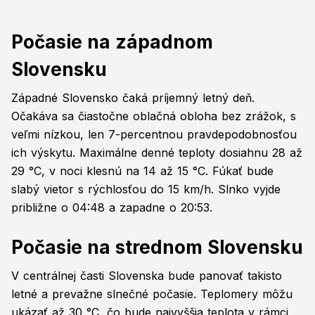
Počasie na západnom
Slovensku
Západné Slovensko čaká príjemný letný deň.
Očakáva sa čiastočne oblačná obloha bez zrážok, s
veľmi nízkou, len 7-percentnou pravdepodobnosťou
ich výskytu. Maximálne denné teploty dosiahnu 28 až
29 °C, v noci klesnú na 14 až 15 °C. Fúkať bude
slabý vietor s rýchlosťou do 15 km/h. Slnko vyjde
približne o 04:48 a zapadne o 20:53.
Počasie na strednom Slovensku
V centrálnej časti Slovenska bude panovať takisto
letné a prevažne slnečné počasie. Teplomery môžu
ukázať až 30 °C, čo bude najvyššia teplota v rámci