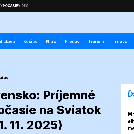
atislava
Košice
Nitra
Prešov
Trenčín
Trnava
ated
ensko: Príjemné
Ď
očasie na Sviatok
Mr
e Slovensko:
. 11. 2025)
el
me