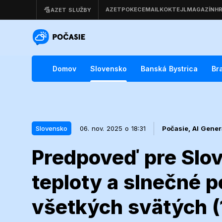
Domov
Slovensko
Banská Bystrica
Br
Slovensko
06. nov. 2025 o 18:31
Počasie,
AI Gener
Predpoveď pre Slov
06. nov. 2025 o 18:31
Slovensko
teploty a slnečné p
Predpoveď pr
všetkých svätých (1