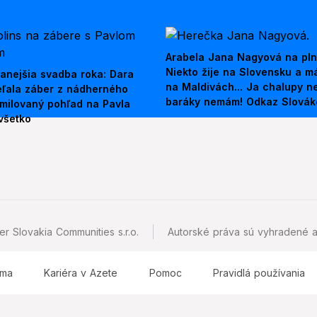
Arabela Jana Nagyová na pln
Niekto žije na Slovensku a m
anejšia svadba roka: Dara
na Maldivách... Ja chalupy 
ieľala záber z nádherného
baráky nemám! Odkaz Slová
amilovaný pohľad na Pavla
všetko
r Slovakia Communities s.r.o.
Autorské práva sú vyhradené a
ama
Kariéra v Azete
Pomoc
Pravidlá používania