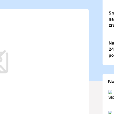
oty a slnečné
Sm
na
viatok všetkých
zr
. 2025)
Na
24
po
Slovensko pokojné jesenné počasie, no
ivých regiónoch líšiť. Teploty zostanú
Na