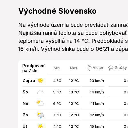
Východné Slovensko
Na východe územia bude prevládať zamrač
Najnižšia ranná teplota sa bude pohybovať 
teplomera vyšplhá na 14 °C. Predpokladá sa 
16 km/h. Východ slnka bude o 06:21 a zápa
Predpoveď
Vietor
Zrážky 
Min.
Max.
na 7 dní
Zajtra
4 °C
12 °C
23 km/h
0
So
5 °C
13 °C
14 km/h
0
Ne
6 °C
12 °C
11 km/h
0
Po
7 °C
12 °C
12 km/h
0
Ut
4 °C
12 °C
15 km/h
0