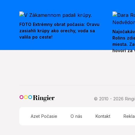
FOTO Extrémny obrat počasia: Oravu
zasiahli krúpy ako orechy, voda sa
Najočakáv
valila po ceste!
Rolins zd
miesta. Z
hovorí za 
© 2010 - 2026 Ringie
Azet Počasie
O nás
Kontakt
Rekl