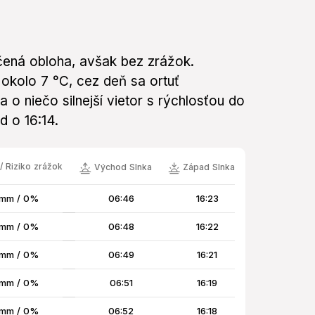
ená obloha, avšak bez zrážok.
okolo 7 °C, cez deň sa ortuť
o niečo silnejší vietor s rýchlosťou do
d o 16:14.
/ Riziko zrážok
Východ Slnka
Západ Slnka
 mm / 0%
06:46
16:23
 mm / 0%
06:48
16:22
 mm / 0%
06:49
16:21
 mm / 0%
06:51
16:19
 mm / 0%
06:52
16:18