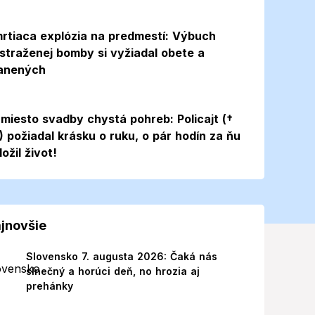
rtiaca explózia na predmestí: Výbuch
straženej bomby si vyžiadal obete a
anených
miesto svadby chystá pohreb: Policajt (†
) požiadal krásku o ruku, o pár hodín za ňu
ložil život!
jnovšie
Slovensko 7. augusta 2026: Čaká nás
slnečný a horúci deň, no hrozia aj
prehánky