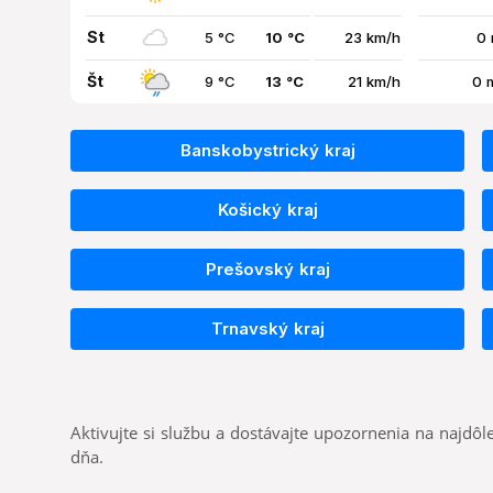
St
5 °C
10 °C
23 km/h
0
Št
9 °C
13 °C
21 km/h
0 
Banskobystrický kraj
Košický kraj
Prešovský kraj
Trnavský kraj
Aktivujte si službu a dostávajte upozornenia na najdôle
dňa.