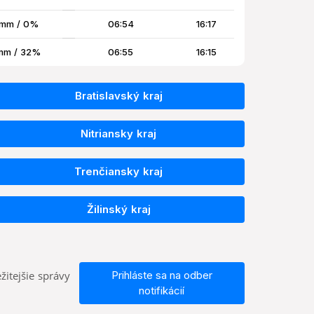
 mm / 0%
06:54
16:17
mm / 32%
06:55
16:15
Bratislavský kraj
Nitriansky kraj
Trenčiansky kraj
Žilinský kraj
žitejšie správy
Prihláste sa na odber
notifikácií