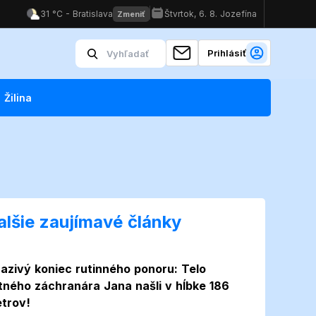
Prihlásiť
Žilina
alšie zaujímavé články
azivý koniec rutinného ponoru: Telo
itného záchranára Jana našli v hĺbke 186
trov!