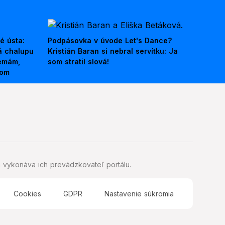
é ústa:
Podpásovka v úvode Let's Dance?
á chalupu
Kristián Baran si nebral servítku: Ja
nemám,
som stratil slová!
kom
 vykonáva ich prevádzkovateľ portálu.
Cookies
GDPR
Nastavenie súkromia