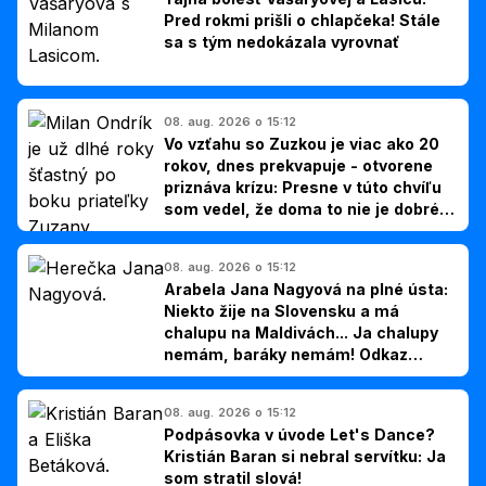
Pred rokmi prišli o chlapčeka! Stále
sa s tým nedokázala vyrovnať
08. aug. 2026 o 15:12
Vo vzťahu so Zuzkou je viac ako 20
rokov, dnes prekvapuje - otvorene
priznáva krízu: Presne v túto chvíľu
som vedel, že doma to nie je dobré,
hovorí Milan Ondrík
08. aug. 2026 o 15:12
Arabela Jana Nagyová na plné ústa:
Niekto žije na Slovensku a má
chalupu na Maldivách... Ja chalupy
nemám, baráky nemám! Odkaz
Slovákom
08. aug. 2026 o 15:12
Podpásovka v úvode Let's Dance?
Kristián Baran si nebral servítku: Ja
som stratil slová!