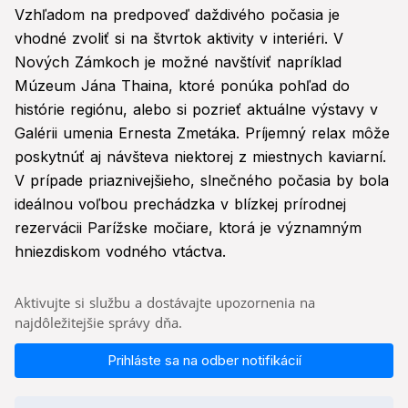
Vzhľadom na predpoveď daždivého počasia je
vhodné zvoliť si na štvrtok aktivity v interiéri. V
Nových Zámkoch je možné navštíviť napríklad
Múzeum Jána Thaina, ktoré ponúka pohľad do
histórie regiónu, alebo si pozrieť aktuálne výstavy v
Galérii umenia Ernesta Zmetáka. Príjemný relax môže
poskytnúť aj návšteva niektorej z miestnych kaviarní.
V prípade priaznivejšieho, slnečného počasia by bola
ideálnou voľbou prechádzka v blízkej prírodnej
rezervácii Parížske močiare, ktorá je významným
hniezdiskom vodného vtáctva.
Aktivujte si službu a dostávajte upozornenia na
najdôležitejšie správy dňa.
Prihláste sa na odber notifikácií