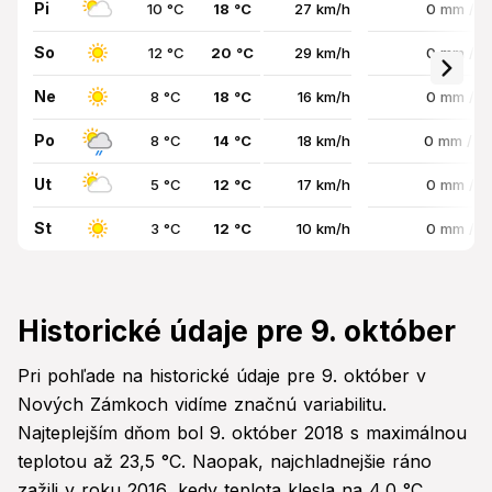
Pi
10 °C
18 °C
27 km/h
0 mm / 
So
12 °C
20 °C
29 km/h
0 mm / 
Ne
8 °C
18 °C
16 km/h
0 mm / 
Po
8 °C
14 °C
18 km/h
0 mm / 7
Ut
5 °C
12 °C
17 km/h
0 mm / 
St
3 °C
12 °C
10 km/h
0 mm / 
Historické údaje pre 9. október
Pri pohľade na historické údaje pre 9. október v
Nových Zámkoch vidíme značnú variabilitu.
Najteplejším dňom bol 9. október 2018 s maximálnou
teplotou až 23,5 °C. Naopak, najchladnejšie ráno
zažili v roku 2016, kedy teplota klesla na 4,0 °C.