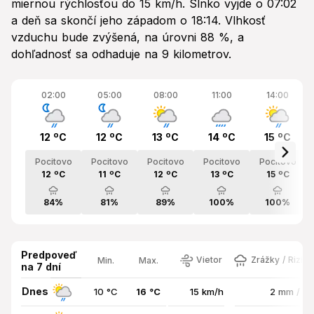
miernou rýchlosťou do 15 km/h. Slnko vyjde o 07:02
a deň sa skončí jeho západom o 18:14. Vlhkosť
vzduchu bude zvýšená, na úrovni 88 %, a
dohľadnosť sa odhaduje na 9 kilometrov.
02:00
05:00
08:00
11:00
14:00
12 ºC
12 ºC
13 ºC
14 ºC
15 ºC
Pocitovo
Pocitovo
Pocitovo
Pocitovo
Pocitovo
12 ºC
11 ºC
12 ºC
13 ºC
15 ºC
84%
81%
89%
100%
100%
Predpoveď
Vietor
Zrážky / Rizik
Min.
Max.
na 7 dní
Dnes
10 °C
16 °C
15 km/h
2 mm / 8