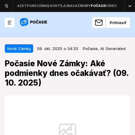
Prihlásiť
09. okt. 2025 o 04:33
Nové Zámky
Nové Zámky
09. okt. 2025 o 04:33
Počasie,
AI Generated
Počasie Nové Zámky: Aké
Počasie Nové Zámky: Aké
podmienky dnes očakávať? (09.
podmienky dnes očakávať? (09.
10. 2025)
10. 2025)
Októbrové počasie prinesie do regiónu Nových
Zámkov zmenu, ktorá ovplyvní plány na
nadchádzajúci deň.