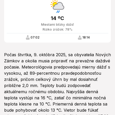
14 ºC
Miestami blízky dážď
Riziko zrážok: 78%
07:02
18:14
Počas štvrtka, 9. októbra 2025, sa obyvatelia Nových
Zámkov a okolia musia pripraviť na prevažne daždivé
počasie. Meteorológovia predpovedajú mierny dážď s
vysokou, až 89-percentnou pravdepodobnosťou
zrážok, pričom celkový úhrn by mal dosiahnuť
približne 2,0 mm. Teploty budú zodpovedať
aktuálnemu ročnému obdobiu. Najvyššia denná
teplota vystúpi na 16 °C, zatiaľ čo minimálna nočná
teplota klesne na 10 °C. Priemerná denná teplota sa
bude pohybovať okolo 13 °C. Vietor bude fúkať