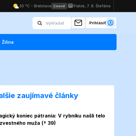
Prihlásiť
Žilina
alšie zaujímavé články
agický koniec pátrania: V rybníku našli telo
zvestného muža († 39)