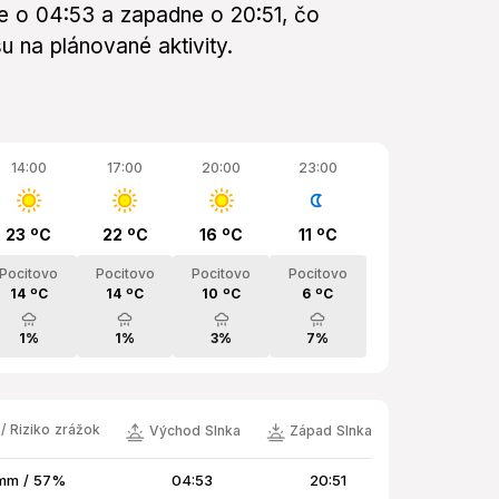
de o 04:53 a zapadne o 20:51, čo
 na plánované aktivity.
14:00
17:00
20:00
23:00
23 ºC
22 ºC
16 ºC
11 ºC
Pocitovo
Pocitovo
Pocitovo
Pocitovo
14 ºC
14 ºC
10 ºC
6 ºC
1%
1%
3%
7%
/ Riziko zrážok
Východ Slnka
Západ Slnka
mm / 57%
04:53
20:51