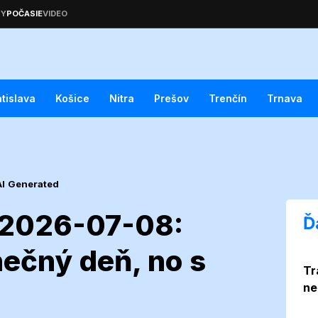
atislava
Košice
Nitra
Prešov
Trenčín
Trnava
AI Generated
e 2026-07-08:
Ď
nečný deň, no s
Tr
eplice 2026-07-
ne