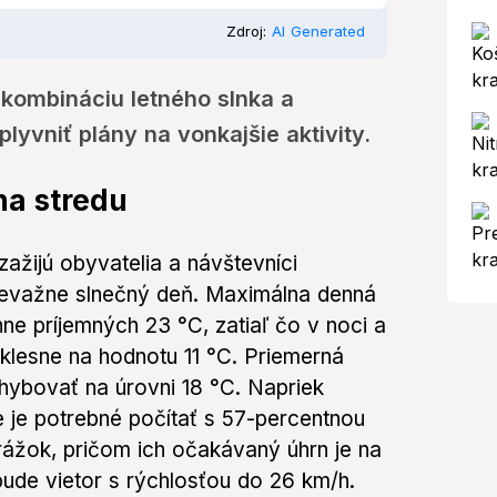
Zdroj:
AI Generated
 kombináciu letného slnka a
yvniť plány na vonkajšie aktivity.
na stredu
 zažijú obyvatelia a návštevníci
revažne slnečný deň. Maximálna denná
ne príjemných 23 °C, zatiaľ čo v noci a
klesne na hodnotu 11 °C. Priemerná
hybovať na úrovni 18 °C. Napriek
e je potrebné počítať s 57-percentnou
žok, pričom ich očakávaný úhrn je na
bude vietor s rýchlosťou do 26 km/h.