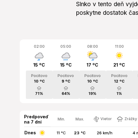
Slnko v tento deň vyj
poskytne dostatok času
02:00
05:00
08:00
11:00
15 ºC
15 ºC
17 ºC
21 ºC
Pocitovo
Pocitovo
Pocitovo
Pocitovo
10 ºC
9 ºC
10 ºC
12 ºC
71%
64%
19%
1%
Predpoveď
Vietor
Zrážky 
Min.
Max.
na 7 dní
Dnes
11 °C
23 °C
26 km/h
4 