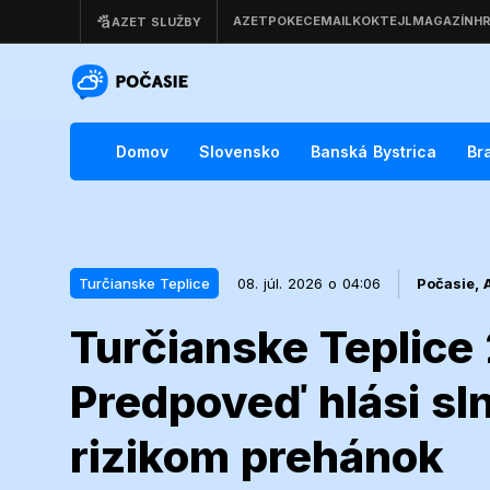
Domov
Slovensko
Banská Bystrica
Br
Turčianske Teplice
08. júl. 2026 o 04:06
Počasie,
Turčianske Teplic
08. júl. 2026 o 04:06
Turčianske Teplice
Predpoveď hlási sl
Turčianske T
rizikom prehánok