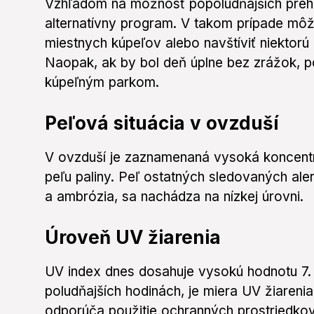
Vzhľadom na možnosť popoludňajších prehá
alternatívny program. V takom prípade môž
miestnych kúpeľov alebo navštíviť niektorú 
Naopak, ak by bol deň úplne bez zrážok, 
kúpeľným parkom.
Peľová situácia v ovzduší
V ovzduší je zaznamenaná vysoká koncentrá
peľu paliny. Peľ ostatných sledovaných aler
a ambrózia, sa nachádza na nízkej úrovni.
Úroveň UV žiarenia
UV index dnes dosahuje vysokú hodnotu 7.
poludňajších hodinách, je miera UV žiareni
odporúča použitie ochranných prostriedkov