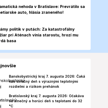
amatická nehoda v Bratislave: Prevrátilo sa
etiarske auto, hlásia zraneného!
ámy politik v putách: Za katastrofálny
žiar pri Aténach vinia starostu, hrozí mu
rdá basa
jnovšie
Banskobystrický kraj 7. augusta 2026: Čaká
nás slnečný deň s výraznými teplotnými
rozdielmi a rizikom prehánok
Bratislavský kraj 7. augusta 2026: Očakáva
sa slnečný a horúci deň s teplotami do 32
°C