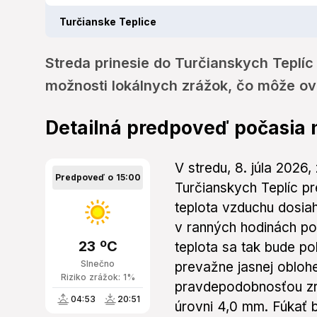
Turčianske Teplice
Streda prinesie do Turčianskych Teplíc
možnosti lokálnych zrážok, čo môže ovpl
Detailná predpoveď počasia 
V stredu, 8. júla 2026,
Predpoveď o 15:00
Turčianskych Teplíc p
teplota vzduchu dosiah
v ranných hodinách po
23 ºC
teplota sa tak bude po
Slnečno
prevažne jasnej obloh
Riziko zrážok: 1%
pravdepodobnosťou zrá
04:53
20:51
úrovni 4,0 mm. Fúkať 