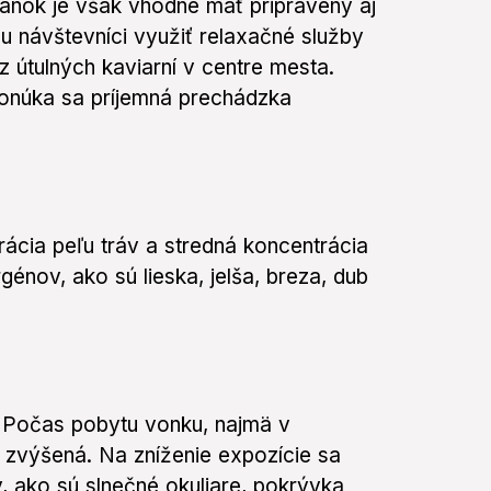
nok je však vhodné mať pripravený aj
u návštevníci využiť relaxačné služby
z útulných kaviarní v centre mesta.
ponúka sa príjemná prechádzka
cia peľu tráv a stredná koncentrácia
génov, ako sú lieska, jelša, breza, dub
 Počas pobytu vonku, najmä v
a zvýšená. Na zníženie expozície sa
, ako sú slnečné okuliare, pokrývka