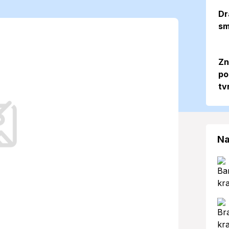
ď hlási slnečný
Dr
sm
ikom prehánok
Zn
po
tv
eplíc kombináciu letného slnka a
 ovplyvniť plány na vonkajšie aktivity.
Na