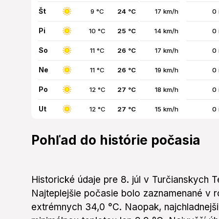
Št
9 °C
24 °C
17 km/h
0
Pi
10 °C
25 °C
14 km/h
0
So
11 °C
26 °C
17 km/h
0
Ne
11 °C
26 °C
19 km/h
0
Po
12 °C
27 °C
18 km/h
0
Ut
12 °C
27 °C
15 km/h
0
Pohľad do histórie počasia
Historické údaje pre 8. júl v Turčianskych Te
Najteplejšie počasie bolo zaznamenané v r
extrémnych 34,0 °C. Naopak, najchladnejšie