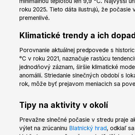
minimálnou teplotou len 9,9 °C. Najvyšší ú
roku 2025. Tieto dáta ilustrujú, že počasie
premenlivé.
Klimatické trendy a ich dopa
Porovnanie aktuálnej predpovede s histori
°C v roku 2021, naznačuje rastúcu tendenci
jednodňový záznam, širšie klimatické model
anomálií. Striedanie slnečných období s lo
rok, môže byť prejavom meniacich sa pove
Tipy na aktivity v okolí
Prevažne slnečné počasie v stredu praje ak
výlet na zrúcaninu
Blatnický hrad
, odkiaľ s