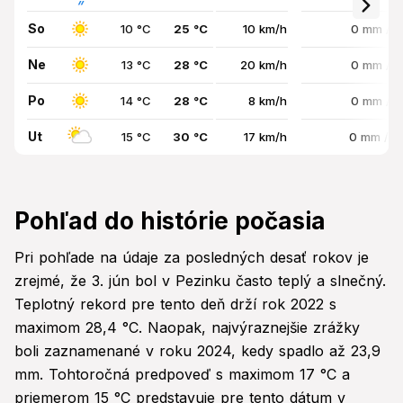
So
10 °C
25 °C
10 km/h
0 mm / 
Ne
13 °C
28 °C
20 km/h
0 mm / 
Po
14 °C
28 °C
8 km/h
0 mm / 
Ut
15 °C
30 °C
17 km/h
0 mm / 
Pohľad do histórie počasia
Pri pohľade na údaje za posledných desať rokov je
zrejmé, že 3. jún bol v Pezinku často teplý a slnečný.
Teplotný rekord pre tento deň drží rok 2022 s
maximom 28,4 °C. Naopak, najvýraznejšie zrážky
boli zaznamenané v roku 2024, kedy spadlo až 23,9
mm. Tohtoročná predpoveď s maximom 17 °C a
priemerom 15 °C predstavuje pre tento dátum v