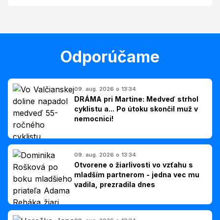
Odporúčame
09. aug. 2026 o 13:34
DRÁMA pri Martine: Medveď strhol
cyklistu a... Po útoku skončil muž v
nemocnici!
09. aug. 2026 o 13:34
Otvorene o žiarlivosti vo vzťahu s
mladším partnerom - jedna vec mu
vadila, prezradila dnes