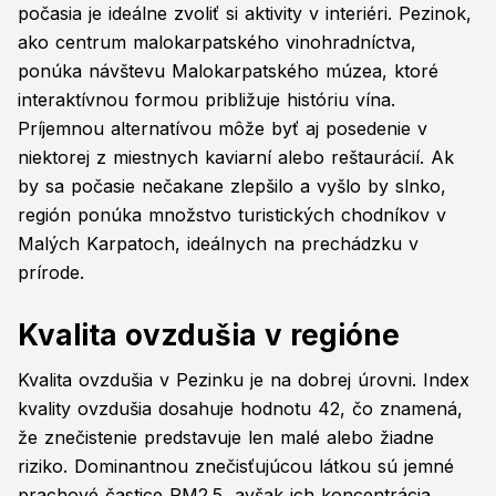
počasia je ideálne zvoliť si aktivity v interiéri. Pezinok,
ako centrum malokarpatského vinohradníctva,
ponúka návštevu Malokarpatského múzea, ktoré
interaktívnou formou približuje históriu vína.
Príjemnou alternatívou môže byť aj posedenie v
niektorej z miestnych kaviarní alebo reštaurácií. Ak
by sa počasie nečakane zlepšilo a vyšlo by slnko,
región ponúka množstvo turistických chodníkov v
Malých Karpatoch, ideálnych na prechádzku v
prírode.
Kvalita ovzdušia v regióne
Kvalita ovzdušia v Pezinku je na dobrej úrovni. Index
kvality ovzdušia dosahuje hodnotu 42, čo znamená,
že znečistenie predstavuje len malé alebo žiadne
riziko. Dominantnou znečisťujúcou látkou sú jemné
prachové častice PM2.5, avšak ich koncentrácia