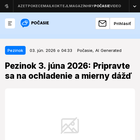
Prihlásiť
03. jún. 2026 o 04:33
Pezinok
Pezinok
03. jún. 2026 o 04:33
Počasie,
AI Generated
Pezinok 3. júna 2026: Pripravte sa
Pezinok 3. júna 2026: Pripravte
na ochladenie a mierny dážď
sa na ochladenie a mierny dážď
Charakter počasia v polovici týždňa bude v Pezinku v
rozpore s očakávaniami pre začiatok júna, prinesie so
sebou zrážky a podpriemerné teploty.