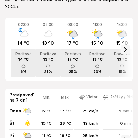
20:45.
02:00
05:00
08:00
11:00
14:00
14 ºC
13 ºC
17 ºC
15 ºC
15 ºC
Pocitovo
Pocitovo
Pocitovo
Pocitovo
Pocitovo
14 ºC
13 ºC
17 ºC
13 ºC
13 ºC
6%
21%
25%
73%
15%
Predpoveď
Vietor
Zrážky / Rizik
Min.
Max.
na 7 dní
Dnes
12 °C
17 °C
25 km/h
2 mm / 8
Št
10 °C
26 °C
13 km/h
0 mm / 
Pi
11 °C
18 °C
25 km/h
1 mm / 7