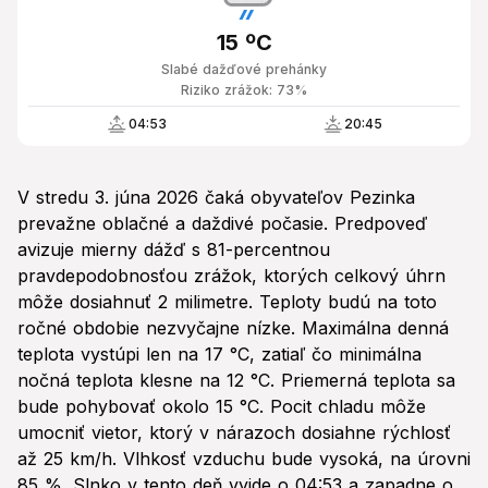
15 ºC
Slabé dažďové prehánky
Riziko zrážok: 73%
04:53
20:45
V stredu 3. júna 2026 čaká obyvateľov Pezinka
prevažne oblačné a daždivé počasie. Predpoveď
avizuje mierny dážď s 81-percentnou
pravdepodobnosťou zrážok, ktorých celkový úhrn
môže dosiahnuť 2 milimetre. Teploty budú na toto
ročné obdobie nezvyčajne nízke. Maximálna denná
teplota vystúpi len na 17 °C, zatiaľ čo minimálna
nočná teplota klesne na 12 °C. Priemerná teplota sa
bude pohybovať okolo 15 °C. Pocit chladu môže
umocniť vietor, ktorý v nárazoch dosiahne rýchlosť
až 25 km/h. Vlhkosť vzduchu bude vysoká, na úrovni
85 %. Slnko v tento deň vyjde o 04:53 a zapadne o