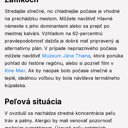
Stredajšie slnečné, no chladnejšie počasie je vhodné
na prechádzku mestom. Môžete navštíviť Hlavné
námestie s jeho dominantami alebo sa prejsť po
miestnej kalvárii. Vzhľadom na 62-percentnú
pravdepodobnosť dažďa je dobré mať pripravený aj
alternatívny plán. V prípade nepriaznivého počasia
môžete navštíviť
Múzeum Jána Thaina
, ktoré ponúka
pohľad do histórie regiónu, alebo si pozrieť film v
Kine Mier
. Ak by naopak bolo počasie slnečné a
teplé, ideálnou voľbou by bola návšteva termálneho
kúpaliska.
Peľová situácia
V ovzduší sa nachádza stredná koncentrácia peľu
tráv a paliny. Alergici by mali venovať pozornosť