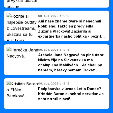
09. aug. 2026 o 19:15
Ani naše známe tváre si nenechali
Robbieho: Takto sa predviedla
Zuzana Plačková! Zažiarila aj
expartnerka nášho politika - pozrite
si TOP outfity z Lovestreamu
09. aug. 2026 o 19:15
Arabela Jana Nagyová na plné ústa:
Niekto žije na Slovensku a má
chalupu na Maldivách... Ja chalupy
nemám, baráky nemám! Odkaz
Slovákom
09. aug. 2026 o 19:15
Podpásovka v úvode Let's Dance?
Kristián Baran si nebral servítku: Ja
som stratil slová!