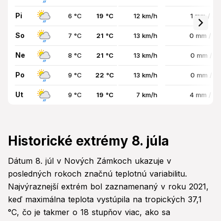
Pi
6 °C
19 °C
12 km/h
1 mm / 4
So
7 °C
21 °C
13 km/h
0 mm / 3
Ne
8 °C
21 °C
13 km/h
0 mm / 1
Po
9 °C
22 °C
13 km/h
0 mm / 2
Ut
9 °C
19 °C
7 km/h
4 mm / 7
Historické extrémy 8. júla
Dátum 8. júl v Nových Zámkoch ukazuje v
posledných rokoch značnú teplotnú variabilitu.
Najvýraznejší extrém bol zaznamenaný v roku 2021,
keď maximálna teplota vystúpila na tropických 37,1
°C, čo je takmer o 18 stupňov viac, ako sa