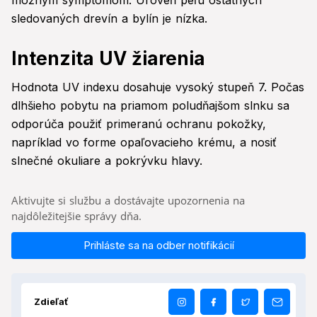
možným symptómom. Úroveň peľu ostatných
sledovaných drevín a bylín je nízka.
Intenzita UV žiarenia
Hodnota UV indexu dosahuje vysoký stupeň 7. Počas
dlhšieho pobytu na priamom poludňajšom slnku sa
odporúča použiť primeranú ochranu pokožky,
napríklad vo forme opaľovacieho krému, a nosiť
slnečné okuliare a pokrývku hlavy.
Aktivujte si službu a dostávajte upozornenia na
najdôležitejšie správy dňa.
Prihláste sa na odber notifikácií
Zdieľať