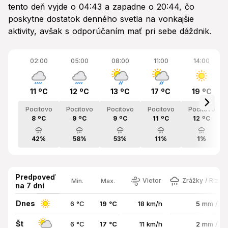
tento deň vyjde o 04:43 a zapadne o 20:44, čo
poskytne dostatok denného svetla na vonkajšie
aktivity, avšak s odporúčaním mať pri sebe dáždnik.
02:00
05:00
08:00
11:00
14:00
11 ºC
12 ºC
13 ºC
17 ºC
19 ºC
Pocitovo
Pocitovo
Pocitovo
Pocitovo
Pocitovo
8 ºC
9 ºC
9 ºC
11 ºC
12 ºC
42%
58%
53%
11%
1%
Predpoveď
Vietor
Zrážky / Rizik
Min.
Max.
na 7 dní
Dnes
6 °C
19 °C
18 km/h
5 mm / 6
Št
6 °C
17 °C
11 km/h
2 mm / 5