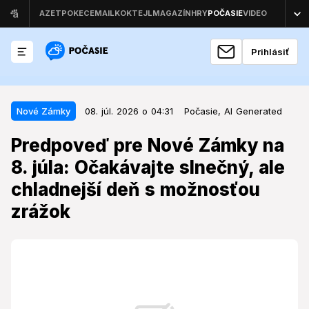
Prihlásiť
08. júl. 2026 o 04:31
Nové Zámky
Nové Zámky
08. júl. 2026 o 04:31
Počasie,
AI Generated
Predpoveď pre Nové Zámky na 8.
Predpoveď pre Nové Zámky na
júla: Očakávajte slnečný, ale
8. júla: Očakávajte slnečný, ale
chladnejší deň s možnosťou
chladnejší deň s možnosťou
zrážok
zrážok
Hoci obloha sľubuje slnečné lúče, teploty a možnosť
prehánok môžu v strede týždňa priniesť prekvapenie.