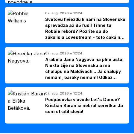
07. aug. 2026 o 12:24
Svetovú hviezdu k nám na Slovensko
sprevádza až 85 ľudí! Trhne tu
Robbie rekord? Pozrite sa do
zákulisia Lovestream - toto čaká na
Bebe Rexhu, Williamsa a Guettu
07. aug. 2026 o 12:24
Arabela Jana Nagyová na plné ústa:
Niekto žije na Slovensku a má
chalupu na Maldivách... Ja chalupy
nemám, baráky nemám! Odkaz
Slovákom
07. aug. 2026 o 12:24
Podpásovka v úvode Let's Dance?
Kristián Baran si nebral servítku: Ja
som stratil slová!