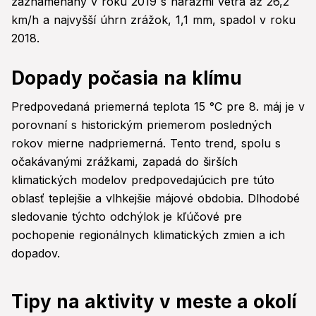
zaznamenaný v roku 2019 s nárazmi vetra až 26,2
km/h a najvyšší úhrn zrážok, 1,1 mm, spadol v roku
2018.
Dopady počasia na klímu
Predpovedaná priemerná teplota 15 °C pre 8. máj je v
porovnaní s historickým priemerom posledných
rokov mierne nadpriemerná. Tento trend, spolu s
očakávanými zrážkami, zapadá do širších
klimatických modelov predpovedajúcich pre túto
oblasť teplejšie a vlhkejšie májové obdobia. Dlhodobé
sledovanie týchto odchýlok je kľúčové pre
pochopenie regionálnych klimatických zmien a ich
dopadov.
Tipy na aktivity v meste a okolí