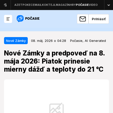
Prihlásiť
08. máj. 2026 o 04:28
Nové Zámky
Nové Zámky
08. máj. 2026 o 04:28
Počasie,
AI Generated
Nové Zámky a predpoveď na 8.
Nové Zámky a predpoveď na 8.
mája 2026: Piatok prinesie mierny
mája 2026: Piatok prinesie
dážď a teploty do 21 °C
mierny dážď a teploty do 21 °C
Piatkové počasie prinesie do mesta zmenu, ktorá
môže ovplyvniť plány na začiatok víkendu.