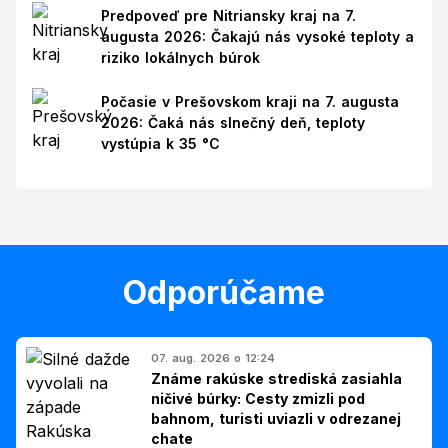
Predpoveď pre Nitriansky kraj na 7.
augusta 2026: Čakajú nás vysoké teploty a
riziko lokálnych búrok
Počasie v Prešovskom kraji na 7. augusta
2026: Čaká nás slnečný deň, teploty
vystúpia k 35 °C
Odporúčame
07. aug. 2026 o 12:24
Známe rakúske strediská zasiahla
ničivé búrky: Cesty zmizli pod
bahnom, turisti uviazli v odrezanej
chate