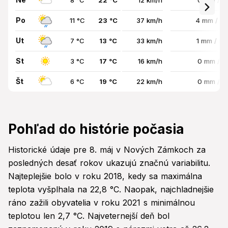
8 °C
22 °C
12 km/h
0 mm / 
Po
11 °C
23 °C
37 km/h
4 mm / 8
Ut
7 °C
13 °C
33 km/h
1 mm / 8
St
3 °C
17 °C
16 km/h
0 mm / 
Št
6 °C
19 °C
22 km/h
0 mm / 
Pohľad do histórie počasia
Historické údaje pre 8. máj v Nových Zámkoch za
posledných desať rokov ukazujú značnú variabilitu.
Najteplejšie bolo v roku 2018, kedy sa maximálna
teplota vyšplhala na 22,8 °C. Naopak, najchladnejšie
ráno zažili obyvatelia v roku 2021 s minimálnou
teplotou len 2,7 °C. Najveternejší deň bol