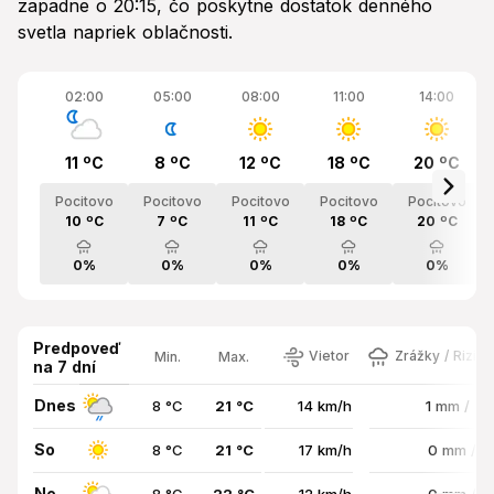
zapadne o 20:15, čo poskytne dostatok denného
svetla napriek oblačnosti.
02:00
05:00
08:00
11:00
14:00
11 ºC
8 ºC
12 ºC
18 ºC
20 ºC
Pocitovo
Pocitovo
Pocitovo
Pocitovo
Pocitovo
10 ºC
7 ºC
11 ºC
18 ºC
20 ºC
0%
0%
0%
0%
0%
Predpoveď
Vietor
Zrážky / Rizik
Min.
Max.
na 7 dní
Dnes
8 °C
21 °C
14 km/h
1 mm / 7
So
8 °C
21 °C
17 km/h
0 mm / 
Ne