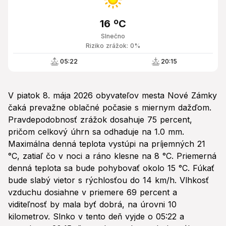
16 ºC
Slnečno
Riziko zrážok: 0%
05:22
20:15
V piatok 8. mája 2026 obyvateľov mesta Nové Zámky
čaká prevažne oblačné počasie s miernym dažďom.
Pravdepodobnosť zrážok dosahuje 75 percent,
pričom celkový úhrn sa odhaduje na 1.0 mm.
Maximálna denná teplota vystúpi na príjemných 21
°C, zatiaľ čo v noci a ráno klesne na 8 °C. Priemerná
denná teplota sa bude pohybovať okolo 15 °C. Fúkať
bude slabý vietor s rýchlosťou do 14 km/h. Vlhkosť
vzduchu dosiahne v priemere 69 percent a
viditeľnosť by mala byť dobrá, na úrovni 10
kilometrov. Slnko v tento deň vyjde o 05:22 a