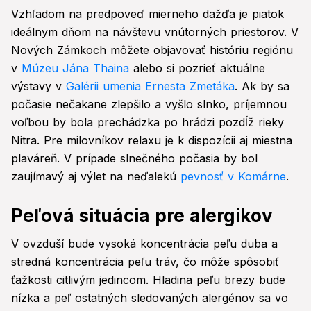
Vzhľadom na predpoveď mierneho dažďa je piatok
ideálnym dňom na návštevu vnútorných priestorov. V
Nových Zámkoch môžete objavovať históriu regiónu
v
Múzeu Jána Thaina
alebo si pozrieť aktuálne
výstavy v
Galérii umenia Ernesta Zmetáka
. Ak by sa
počasie nečakane zlepšilo a vyšlo slnko, príjemnou
voľbou by bola prechádzka po hrádzi pozdĺž rieky
Nitra. Pre milovníkov relaxu je k dispozícii aj miestna
plaváreň. V prípade slnečného počasia by bol
zaujímavý aj výlet na neďalekú
pevnosť v Komárne
.
Peľová situácia pre alergikov
V ovzduší bude vysoká koncentrácia peľu duba a
stredná koncentrácia peľu tráv, čo môže spôsobiť
ťažkosti citlivým jedincom. Hladina peľu brezy bude
nízka a peľ ostatných sledovaných alergénov sa vo