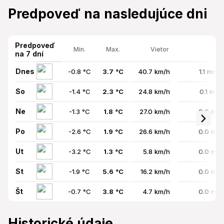
Predpoveď na nasledujúce dni
Predpoveď
Min.
Max.
Vietor
na 7 dní
Dnes
-0.8 °C
3.7 °C
40.7 km/h
1.1 mm 
So
-1.4 °C
2.3 °C
24.8 km/h
0.1 mm 
Ne
-1.3 °C
1.8 °C
27.0 km/h
0.0 mm 
Po
-2.6 °C
1.9 °C
26.6 km/h
0.0 mm 
Ut
-3.2 °C
1.3 °C
5.8 km/h
0.0 mm 
St
-1.9 °C
5.6 °C
16.2 km/h
0.0 mm 
Št
-0.7 °C
3.8 °C
4.7 km/h
0.0 mm 
Historické údaje