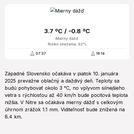
3.7 ºC / -0.8 ºC
Mierny dážď
Riziko sneženia: 92%
07:37
16:14
Západné Slovensko očakáva v piatok 10. januára
2025 prevažne oblačný a daždivý deň. Teploty sa
budú pohybovať okolo 3 °C, no vplyvom silnejšieho
vetra s rýchlosťou až 40 km/h bude pocitová teplota
nižšia. V Nitre sa očakáva mierny dážď s celkovým
úhrnom zrážok 1.1 mm. Viditeľnosť bude znížená na
8.4 km.