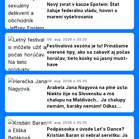
Nový zvrat v kauze Epstein: Štát
žaluje federálnu vládu, hovorí o
marení vyšetrovania
06. aug. 2026 o 05:20
Festivalová sezóna je tu! Prinášame
overené tipy, ako sa zabaviť aj počas
horúčav, tieto kúsky sú jasný must-
have
06. aug. 2026 o 05:20
Arabela Jana Nagyová na plné ústa:
Niekto žije na Slovensku a má
chalupu na Maldivách... Ja chalupy
nemám, baráky nemám! Odkaz
Slovákom
06. aug. 2026 o 05:20
Podpásovka v úvode Let's Dance?
Kristián Baran si nebral servítku: Ja