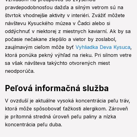
pravdepodobnosťou dažďa a silným vetrom sú na
štvrtok vhodnejšie aktivity v interiéri. Zvážiť môžete
návštevu Kysuckého múzea v Čadci alebo si
oddýchnuť v niektorej z miestnych kaviarní. Ak by sa
počasie nečakane zlepšilo a vietor by zoslabol,
zaujímavým cieľom môže byť
Vyhliadka Deva Kysuca
,
ktorá ponúka pekný výhľad na rieku. Pri silnom vetre
sa však návšteva takýchto otvorených miest
neodporúča.
Peľová informačná služba
V ovzduší je aktuálne vysoká koncentrácia peľu tráv,
ktorá môže spôsobovať ťažkosti alergikom. Zároveň
je prítomná stredná úroveň peľu paliny a nízka
koncentrácia peľu duba.