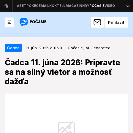
Prihlásiť
11. jún. 2026 o 06:01
Čadca
Čadca
11. jún. 2026 o 06:01
Počasie,
AI Generated
Čadca 11. júna 2026: Pripravte sa
Čadca 11. júna 2026: Pripravte
na silný vietor a možnosť dažďa
sa na silný vietor a možnosť
dažďa
Počasie v meste bude v polovici júna premenlivé,
pričom dominantným prvkom sa stane vietor, ktorý
môže ovplyvniť denné aktivity.