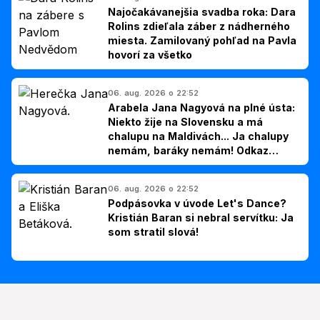
Najočakávanejšia svadba roka: Dara
Rolins zdieľala záber z nádherného
miesta. Zamilovaný pohľad na Pavla
hovorí za všetko
06. aug. 2026 o 22:52
Arabela Jana Nagyová na plné ústa:
Niekto žije na Slovensku a má
chalupu na Maldivách... Ja chalupy
nemám, baráky nemám! Odkaz
Slovákom
06. aug. 2026 o 22:52
Podpásovka v úvode Let's Dance?
Kristián Baran si nebral servítku: Ja
som stratil slová!