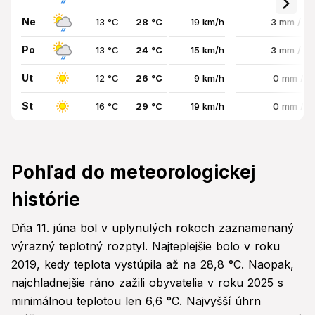
Ne
13 °C
28 °C
19 km/h
3 mm / 5
Po
13 °C
24 °C
15 km/h
3 mm / 5
Ut
12 °C
26 °C
9 km/h
0 mm / 
St
16 °C
29 °C
19 km/h
0 mm / 
Pohľad do meteorologickej
histórie
Dňa 11. júna bol v uplynulých rokoch zaznamenaný
výrazný teplotný rozptyl. Najteplejšie bolo v roku
2019, kedy teplota vystúpila až na 28,8 °C. Naopak,
najchladnejšie ráno zažili obyvatelia v roku 2025 s
minimálnou teplotou len 6,6 °C. Najvyšší úhrn