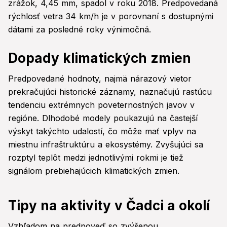
zrážok, 4,45 mm, spadol v roku 2018. Predpovedaná
rýchlosť vetra 34 km/h je v porovnaní s dostupnými
dátami za posledné roky výnimočná.
Dopady klimatických zmien
Predpovedané hodnoty, najmä nárazový vietor
prekračujúci historické záznamy, naznačujú rastúcu
tendenciu extrémnych poveternostných javov v
regióne. Dlhodobé modely poukazujú na častejší
výskyt takýchto udalostí, čo môže mať vplyv na
miestnu infraštruktúru a ekosystémy. Zvyšujúci sa
rozptyl teplôt medzi jednotlivými rokmi je tiež
signálom prebiehajúcich klimatických zmien.
Tipy na aktivity v Čadci a okolí
Vzhľadom na predpoveď so zvýšenou