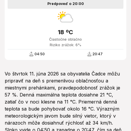
Predpoveď o 20:00
18 ºC
Čiastočne oblačno
Riziko zrážok: 6%
04:50
20:47
Vo štvrtok 11. júna 2026 sa obyvatelia Čadce môžu
pripraviť na deň s premenlivou oblačnosťou a
miestnymi prehánkami, pravdepodobnosť zrážok je
57 %. Denná maximálna teplota dosiahne 21 °C,
zatiaľ čo v noci klesne na 11 °C. Priemerná denná
teplota sa bude pohybovať okolo 16 °C. Výrazným
meteorologickým javom bude silný vietor, ktorý v
nárazoch môže dosiahnuť rýchlosť až 34 km/h.
Slnko vyjde o 04:50 a zapadne o 20:47, čím sa deň