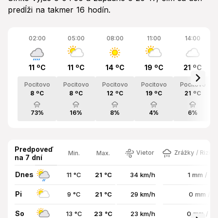
predĺži na takmer 16 hodín.
02:00
05:00
08:00
11:00
14:00
11 ºC
11 ºC
14 ºC
19 ºC
21 ºC
Pocitovo
Pocitovo
Pocitovo
Pocitovo
Pocitovo
8 ºC
8 ºC
12 ºC
19 ºC
21 ºC
73%
16%
8%
4%
6%
Predpoveď
Vietor
Zrážky / Rizik
Min.
Max.
na 7 dní
Dnes
11 °C
21 °C
34 km/h
1 mm / 5
Pi
9 °C
21 °C
29 km/h
0 mm / 
So
13 °C
23 °C
23 km/h
0 mm / 3