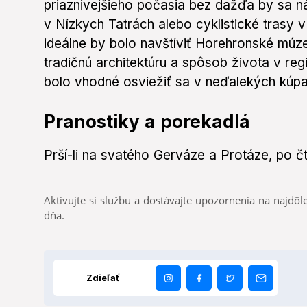
priaznivejšieho počasia bez dažďa by sa ná
v Nízkych Tatrách alebo cyklistické trasy v
ideálne by bolo navštíviť Horehronské múz
tradičnú architektúru a spôsob života v re
bolo vhodné osviežiť sa v neďalekých kúpa
Pranostiky a porekadlá
Prší-li na svatého Gerváze a Protáze, po čt
Aktivujte si službu a dostávajte upozornenia na najdôle
dňa.
Zdieľať