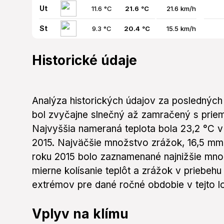
Ut
11.6 °C
21.6 °C
21.6 km/h
St
9.3 °C
20.4 °C
15.5 km/h
Historické údaje
Analýza historických údajov za posledných 
bol zvyčajne slnečný až zamračený s priem
Najvyššia nameraná teplota bola 23,2 °C v
2015. Najväčšie množstvo zrážok, 16,5 mm
roku 2015 bolo zaznamenané najnižšie mno
mierne kolísanie teplôt a zrážok v priebe
extrémov pre dané ročné obdobie v tejto lo
Vplyv na klímu