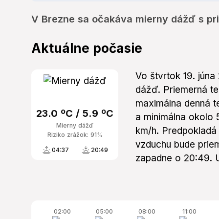
V Brezne sa očakáva mierny dážď s pri
Aktuálne počasie
Vo štvrtok 19. jún
dážď. Priemerná te
maximálna denná t
23.0 ºC / 5.9 ºC
a minimálna okolo 
Mierny dážď
km/h. Predpokladá 
Riziko zrážok: 91%
vzduchu bude prie
04:37
20:49
zapadne o 20:49. U
02:00
05:00
08:00
11:00