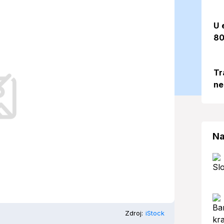
nes očakávať?
U 
80
)
Tr
ne
s priemernou teplotou 15,7 °C.
Na
Zdroj:
iStock