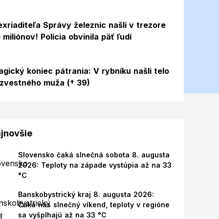
exriaditeľa Správy železníc našli v trezore
 miliónov! Polícia obvinila päť ľudí
agický koniec pátrania: V rybníku našli telo
zvestného muža († 39)
jnovšie
Slovensko čaká slnečná sobota 8. augusta
2026: Teploty na západe vystúpia až na 33
°C
Banskobystrický kraj 8. augusta 2026:
Čaká nás slnečný víkend, teploty v regióne
sa vyšplhajú až na 33 °C