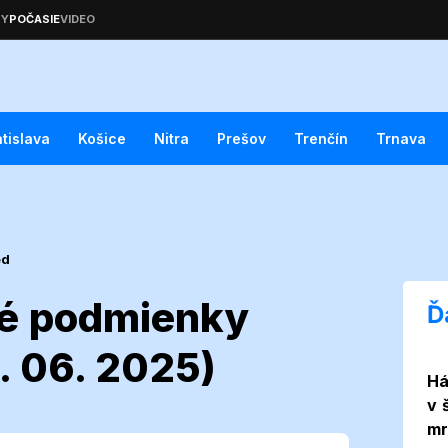
atislava
Košice
Nitra
Prešov
Trenčín
Trnava
ed
ké podmienky
Ď
. 06. 2025)
Há
no: Aké
v 
mr