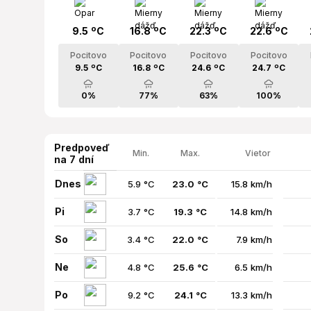
9.5 ºC
16.8 ºC
22.3 ºC
22.6 ºC
Pocitovo
Pocitovo
Pocitovo
Pocitovo
9.5 ºC
16.8 ºC
24.6 ºC
24.7 ºC
0%
77%
63%
100%
Predpoveď
Min.
Max.
Vietor
na 7 dní
Dnes
5.9 °C
23.0 °C
15.8 km/h
Pi
3.7 °C
19.3 °C
14.8 km/h
So
3.4 °C
22.0 °C
7.9 km/h
Ne
4.8 °C
25.6 °C
6.5 km/h
Po
9.2 °C
24.1 °C
13.3 km/h