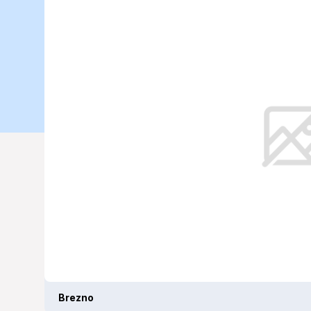
podmienky d
(19. 06. 2025
V Brezne sa očakáva mierny dážď 
Brezno