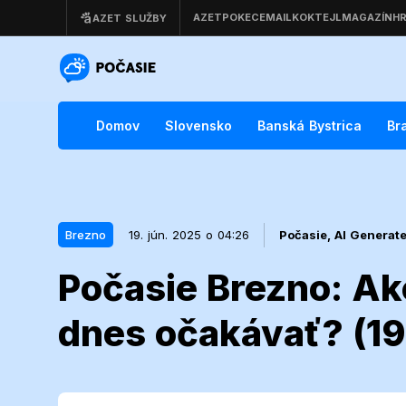
Domov
Slovensko
Banská Bystrica
Br
Brezno
19. jún. 2025 o 04:26
Počasie,
AI Generat
Počasie Brezno: A
19. jún. 2025 o 04:26
Brezno
dnes očakávať? (19
Počasie Brez