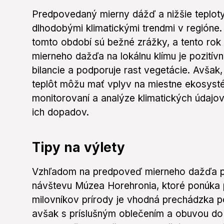
Predpovedaný mierny dážď a nižšie teploty 
dlhodobými klimatickými trendmi v regióne.
tomto období sú bežné zrážky, a tento ro
mierneho dažďa na lokálnu klímu je pozitívn
bilancie a podporuje rast vegetácie. Avšak,
teplôt môžu mať vplyv na miestne ekosyst
monitorovaní a analýze klimatických údajov
ich dopadov.
Tipy na výlety
Vzhľadom na predpoveď mierneho dažďa p
návštevu Múzea Horehronia, ktoré ponúka pr
milovníkov prírody je vhodná prechádzka p
avšak s príslušným oblečením a obuvou do