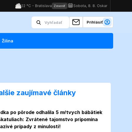
Prihlásiť
Žilina
alšie zaujímavé články
dka po pôrode odhalila 5 mŕtvych bábätiek
škatuliach: Zvrátené tajomstvo pripomína
azivé prípady z minulosti!