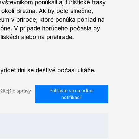
vštevníkom ponúkali aj turistické trasy
 okolí Brezna. Ak by bolo slnečno,
eum v prírode, ktoré ponúka pohľad na
gióne. V prípade horúceho počasia by
liskách alebo na priehrade.
yricet dní se deštivé počasí ukáže.
žitejšie správy
Prihláste sa na odber
notifikácií