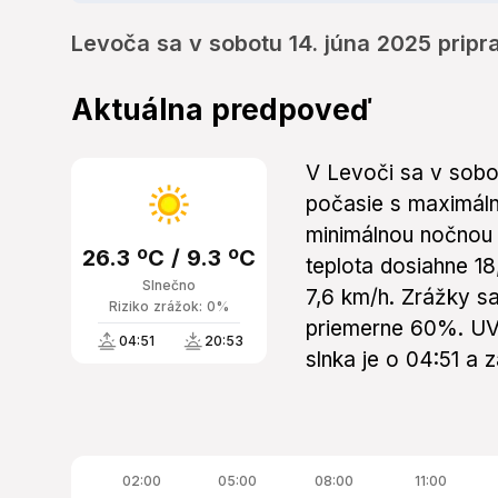
Levoča sa v sobotu 14. júna 2025 pripr
Aktuálna predpoveď
V Levoči sa v sobo
počasie s maximáln
minimálnou nočnou 
26.3 ºC / 9.3 ºC
teplota dosiahne 18
Slnečno
7,6 km/h. Zrážky s
Riziko zrážok: 0%
priemerne 60%. UV
04:51
20:53
slnka je o 04:51 a 
02:00
05:00
08:00
11:00