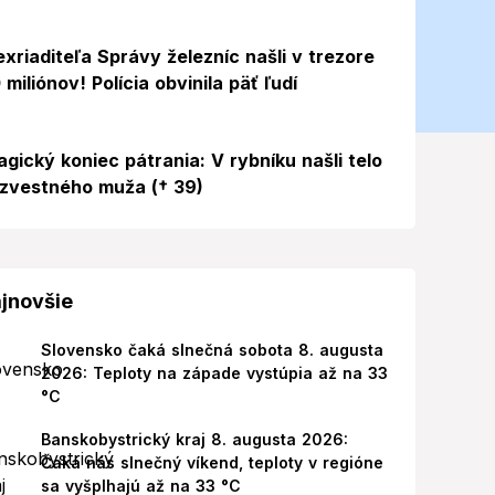
exriaditeľa Správy železníc našli v trezore
 miliónov! Polícia obvinila päť ľudí
agický koniec pátrania: V rybníku našli telo
zvestného muža († 39)
jnovšie
Slovensko čaká slnečná sobota 8. augusta
2026: Teploty na západe vystúpia až na 33
°C
Banskobystrický kraj 8. augusta 2026:
Čaká nás slnečný víkend, teploty v regióne
sa vyšplhajú až na 33 °C