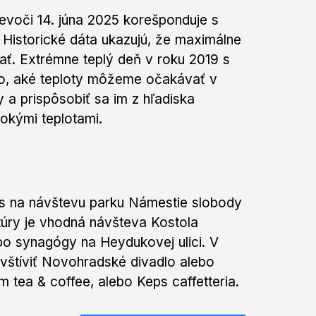
evoči 14. júna 2025 korešponduje s
Historické dáta ukazujú, že maximálne
ať. Extrémne teplý deň v roku 2019 s
ho, aké teploty môžeme očakávať v
y a prispôsobiť sa im z hľadiska
okými teplotami.
as na návštevu parku Námestie slobody
túry je vhodná návšteva Kostola
bo synagógy na Heydukovej ulici. V
vštíviť Novohradské divadlo alebo
 tea & coffee, alebo Keps caffetteria.