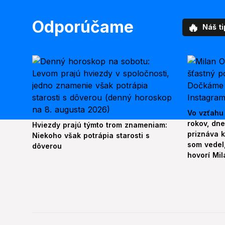
Odporúčame
🔥
Náš ti
Vo vzťahu
rokov, dn
Hviezdy prajú týmto trom znameniam:
priznáva k
Niekoho však potrápia starosti s
som vedel,
dôverou
hovorí Mil