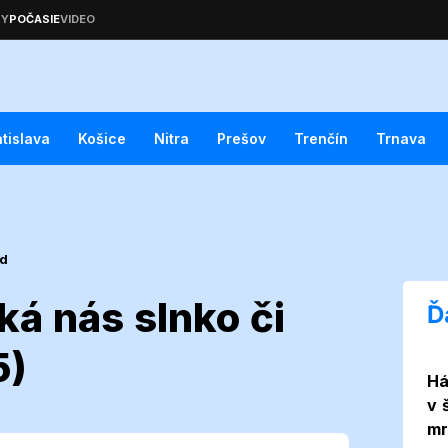
atislava
Košice
Nitra
Prešov
Trenčín
Trnava
ed
ká nás slnko či
Ď
5)
Há
ie: Čaká nás
v 
mr