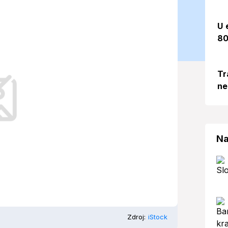
? (14. 06. 2025)
U 
80
pripravuje na slnečný a teplý deň.
Tr
ne
Na
Zdroj:
iStock