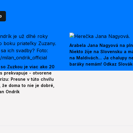
p
Arabela Jana Nagyová na pln
Niekto žije na Slovensku a m
na Maldivách... Ja chalupy 
baráky nemám! Odkaz Slová
 so Zuzkou je viac ako 20
es prekvapuje - otvorene
rízu: Presne v túto chvíľu
 že doma to nie je dobré,
an Ondrík