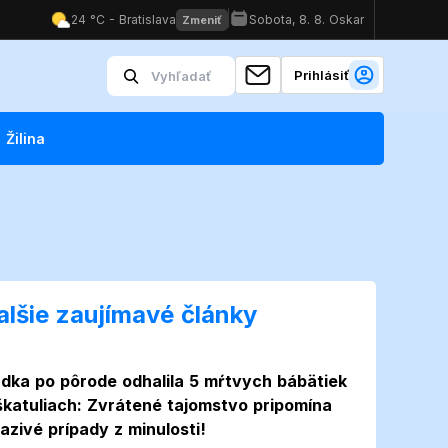
Prihlásiť
Žilina
alšie zaujímavé články
dka po pôrode odhalila 5 mŕtvych bábätiek
škatuliach: Zvrátené tajomstvo pripomína
azivé prípady z minulosti!