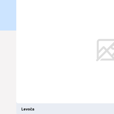
slnko či dážď
Levoča sa v sobotu 14. júna 2025 
Levoča