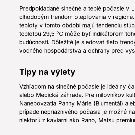
Predpokladané slnečné a teplé počasie v L
dlhodobým trendom otepľovania v regióne. 
teploty v tomto období majú tendenciu stúp
teplotou 29,5 °C môže byť indikátorom to
budúcnosti. Dôležité je sledovať tieto trend
vodného hospodárstva a ochrany pred vys
Tipy na výlety
Vzhľadom na slnečné počasie je ideálny č
alebo Medická záhrada. Pre milovníkov kul
Nanebovzatia Panny Márie (Blumentál) ale
prípade nepriaznivého počasia je možné na
niektorú z kaviarní ako Rano, Matsu premium