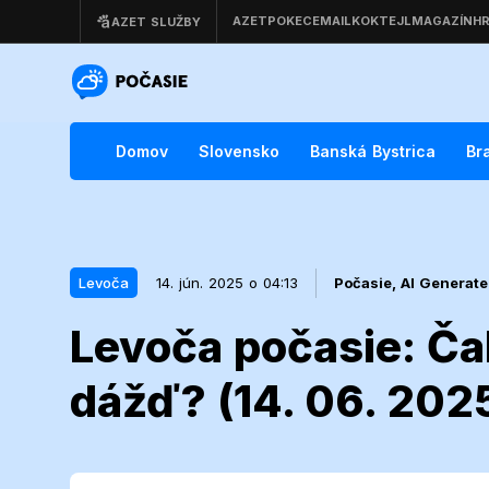
Domov
Slovensko
Banská Bystrica
Br
Levoča
14. jún. 2025 o 04:13
Počasie,
AI Generat
Levoča počasie: Ča
14. jún. 2025 o 04:13
Levoča
dážď? (14. 06. 202
Levoča počas