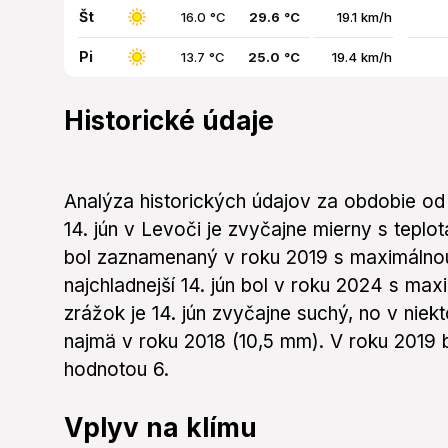
Št
16.0 °C
29.6 °C
19.1 km/h
Pi
13.7 °C
25.0 °C
19.4 km/h
Historické údaje
Analýza historických údajov za obdobie od
14. jún v Levoči je zvyčajne mierny s teplot
bol zaznamenaný v roku 2019 s maximálnou
najchladnejší 14. jún bol v roku 2024 s max
zrážok je 14. jún zvyčajne suchý, no v niek
najmä v roku 2018 (10,5 mm). V roku 2019 
hodnotou 6.
Vplyv na klímu