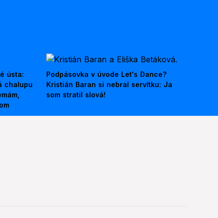
é ústa:
Podpásovka v úvode Let's Dance?
á chalupu
Kristián Baran si nebral servítku: Ja
nemám,
som stratil slová!
kom