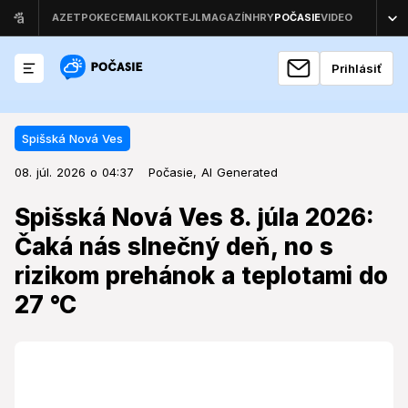
Prihlásiť
Spišská Nová Ves
08. júl. 2026 o 04:37
Spišská Nová Ves
08. júl. 2026 o 04:37
Spišská Nová Ves 8. júla 2026:
Počasie,
AI Generated
Čaká nás slnečný deň, no s
Spišská Nová Ves 8. júla 2026:
rizikom prehánok a teplotami do
Čaká nás slnečný deň, no s
27 °C
rizikom prehánok a teplotami do
27 °C
Streda prinesie do regiónu Spiša letné teploty, avšak
meteorologická situácia môže priniesť aj zmeny v
podobe zrážok.