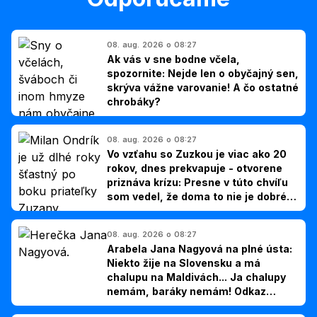
08. aug. 2026 o 08:27
Ak vás v sne bodne včela,
spozornite: Nejde len o obyčajný sen,
skrýva vážne varovanie! A čo ostatné
chrobáky?
08. aug. 2026 o 08:27
Vo vzťahu so Zuzkou je viac ako 20
rokov, dnes prekvapuje - otvorene
priznáva krízu: Presne v túto chvíľu
som vedel, že doma to nie je dobré,
hovorí Milan Ondrík
08. aug. 2026 o 08:27
Arabela Jana Nagyová na plné ústa:
Niekto žije na Slovensku a má
chalupu na Maldivách... Ja chalupy
nemám, baráky nemám! Odkaz
Slovákom