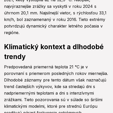
najvýraznejšie zrážky sa vyskytli v roku 2024 s
úhrnom 20,1 mm. Najsilnejší vietor, s rýchlosťou 33,1
km/h, bol zaznamenaný v roku 2016. Tieto extrémy
potvrdzujú dynamický charakter letného počasia v
regióne.
Klimatický kontext a dlhodobé
trendy
Predpovedaná priemerná teplota 21 °C je v
porovnaní s priemerom posledných rokov miernejšia.
Dlhodobé záznamy pre tento dátum však naznačujú
trend častejších výkyvov, kde sa striedajú dni s
nadpriemernými teplotami a dni s intenzívnymi
zrážkami. Tieto pozorovania sú v súlade so širšími
klimatickými modelmi, ktoré pre strednú Európu
predikujú nárast frekvencie extrémnych