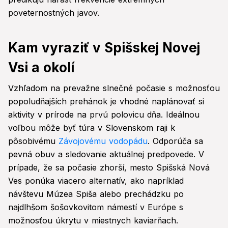
poveternostných javov.
Kam vyraziť v Spišskej Novej
Vsi a okolí
Vzhľadom na prevažne slnečné počasie s možnosťou
popoludňajších prehánok je vhodné naplánovať si
aktivity v prírode na prvú polovicu dňa. Ideálnou
voľbou môže byť túra v Slovenskom raji k
pôsobivému
Závojovému vodopádu
. Odporúča sa
pevná obuv a sledovanie aktuálnej predpovede. V
prípade, že sa počasie zhorší, mesto Spišská Nová
Ves ponúka viacero alternatív, ako napríklad
návštevu Múzea Spiša alebo prechádzku po
najdlhšom šošovkovitom námestí v Európe s
možnosťou úkrytu v miestnych kaviarňach.