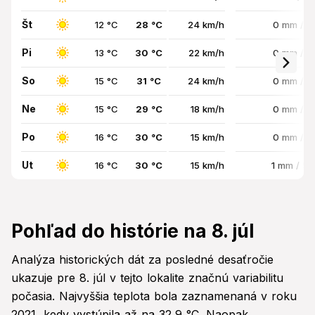
Št
12 °C
28 °C
24 km/h
0 mm / 
Pi
13 °C
30 °C
22 km/h
0 mm / 
So
15 °C
31 °C
24 km/h
0 mm / 
Ne
15 °C
29 °C
18 km/h
0 mm / 
Po
16 °C
30 °C
15 km/h
0 mm / 
Ut
16 °C
30 °C
15 km/h
1 mm / 5
Pohľad do histórie na 8. júl
Analýza historických dát za posledné desaťročie
ukazuje pre 8. júl v tejto lokalite značnú variabilitu
počasia. Najvyššia teplota bola zaznamenaná v roku
2021, kedy vystúpila až na 32,9 °C. Naopak,