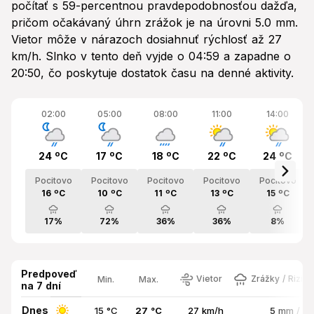
počítať s 59-percentnou pravdepodobnosťou dažďa,
pričom očakávaný úhrn zrážok je na úrovni 5.0 mm.
Vietor môže v nárazoch dosiahnuť rýchlosť až 27
km/h. Slnko v tento deň vyjde o 04:59 a zapadne o
20:50, čo poskytuje dostatok času na denné aktivity.
02:00
05:00
08:00
11:00
14:00
24 ºC
17 ºC
18 ºC
22 ºC
24 ºC
Pocitovo
Pocitovo
Pocitovo
Pocitovo
Pocitovo
16 ºC
10 ºC
11 ºC
13 ºC
15 ºC
17%
72%
36%
36%
8%
Predpoveď
Vietor
Zrážky / Rizik
Min.
Max.
na 7 dní
Dnes
15 °C
27 °C
27 km/h
5 mm / 5