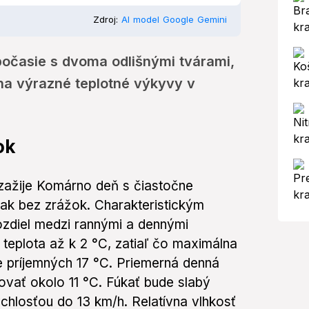
Zdroj:
AI model Google Gemini
očasie s dvoma odlišnými tvárami,
 na výrazné teplotné výkyvy v
ok
 zažije Komárno deň s čiastočne
ak bez zrážok. Charakteristickým
zdiel medzi rannými a dennými
 teplota až k 2 °C, zatiaľ čo maximálna
e príjemných 17 °C. Priemerná denná
ovať okolo 11 °C. Fúkať bude slabý
chlosťou do 13 km/h. Relatívna vlhkosť