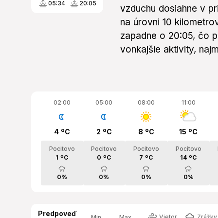
05:34
20:05
vzduchu dosiahne v p
na úrovni 10 kilometro
zapadne o 20:05, čo p
vonkajšie aktivity, naj
02:00
05:00
08:00
11:00
4 ºC
2 ºC
8 ºC
15 ºC
Pocitovo
Pocitovo
Pocitovo
Pocitovo
1 ºC
0 ºC
7 ºC
14 ºC
0%
0%
0%
0%
Predpoveď
Vietor
Zrážky 
Min.
Max.