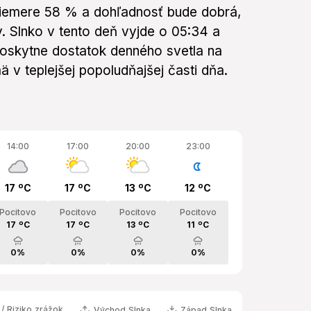
riemere 58 % a dohľadnosť bude dobrá,
v. Slnko v tento deň vyjde o 05:34 a
oskytne dostatok denného svetla na
mä v teplejšej popoludňajšej časti dňa.
14:00
17:00
20:00
23:00
17 ºC
17 ºC
13 ºC
12 ºC
Pocitovo
Pocitovo
Pocitovo
Pocitovo
17 ºC
17 ºC
13 ºC
11 ºC
0%
0%
0%
0%
/ Riziko zrážok
Východ Slnka
Západ Slnka