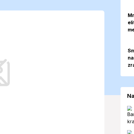
otný skok: Ráno
Mr
el
ludní jarných
me
Sm
na
zr
rna počasie s dvoma odlišnými
sť obyvateľov na výrazné teplotné
ín.
Na