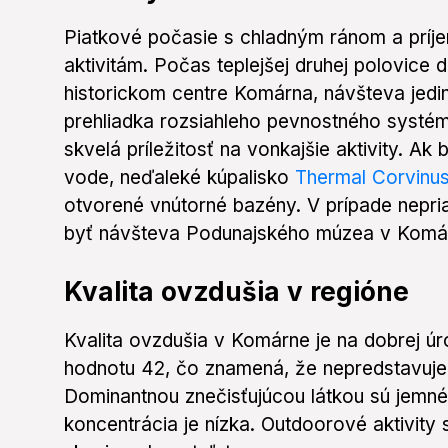
Piatkové počasie s chladným ránom a prí
aktivitám. Počas teplejšej druhej polovice
historickom centre Komárna, návšteva jed
prehliadka rozsiahleho pevnostného systém
skvelá príležitosť na vonkajšie aktivity. Ak 
vode, neďaleké kúpalisko
Thermal Corvinu
otvorené vnútorné bazény. V prípade nepri
byť návšteva Podunajského múzea v Komá
Kvalita ovzdušia v regióne
Kvalita ovzdušia v Komárne je na dobrej úr
hodnotu 42, čo znamená, že nepredstavuje 
Dominantnou znečisťujúcou látkou sú jemné
koncentrácia je nízka. Outdoorové aktivit