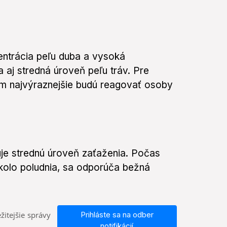
ntrácia peľu duba a vysoká
 aj stredná úroveň peľu tráv. Pre
om najvýraznejšie budú reagovať osoby
je strednú úroveň zaťaženia. Počas
kolo poludnia, sa odporúča bežná
žitejšie správy
Prihláste sa na odber
notifikácií