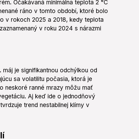
trém. Očakávaná minimálna teplota 2 °C
amenané ráno v tomto období, ktoré bolo
olo v rokoch 2025 a 2018, kedy teplota
ol zaznamenaný v roku 2024 s nárazmi
 máj je signifikantnou odchýlkou od
úcu sa volatilitu počasia, ktorá je
éto neskoré ranné mrazy môžu mať
egetáciu. Aj keď ide o jednodňový
vrdzuje trend nestabilnej klímy v
lí