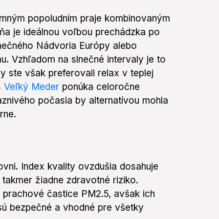
jemným popoludním praje kombinovaným
 dňa je ideálnou voľbou prechádzka po
inečného Nádvoria Európy alebo
u. Vzhľadom na slnečné intervaly je to
by ste však preferovali relax v teplej
s Veľký Meder
ponúka celoročne
aznivého počasia by alternatívou mohla
rne.
ovni. Index kvality ovzdušia dosahuje
takmer žiadne zdravotné riziko.
 prachové častice PM2.5, avšak ich
y sú bezpečné a vhodné pre všetky