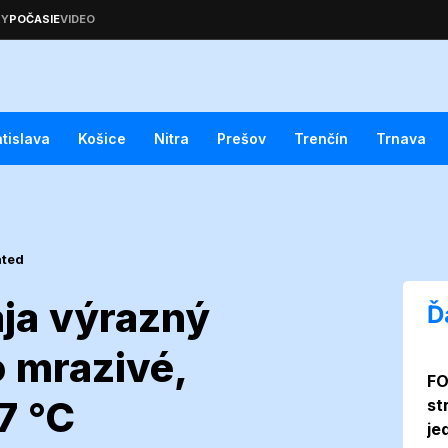
atislava
Košice
Nitra
Prešov
Trenčín
Trnava
ated
ja výrazný
Ď
o mrazivé,
FO
 1. mája
7 °C
st
je