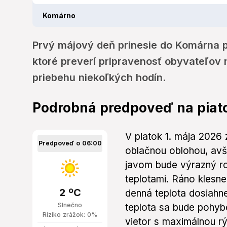
Komárno
Prvý májový deň prinesie do Komárna p
ktoré preverí pripravenosť obyvateľov
priebehu niekoľkých hodín.
Podrobná predpoveď na piat
V piatok 1. mája 2026
Predpoveď o 06:00
oblačnou oblohou, avš
javom bude výrazný ro
teplotami. Ráno klesne
2 ºC
denná teplota dosiahn
Slnečno
teplota sa bude pohyb
Riziko zrážok: 0%
vietor s maximálnou rý