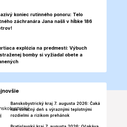
azivý koniec rutinného ponoru: Telo
itného záchranára Jana našli v hĺbke 186
trov!
rtiaca explózia na predmestí: Výbuch
straženej bomby si vyžiadal obete a
anených
jnovšie
Banskobystrický kraj 7. augusta 2026: Čaká
nás slnečný deň s výraznými teplotnými
rozdielmi a rizikom prehánok
Bratislavský kraj 7. augusta 2026: Očakáva