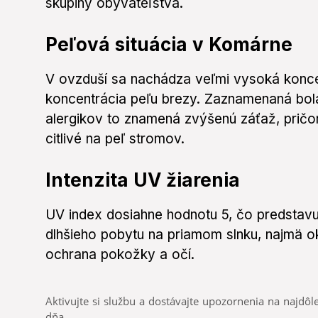
skupiny obyvateľstva.
Peľová situácia v Komárne
V ovzduší sa nachádza veľmi vysoká konce
koncentrácia peľu brezy. Zaznamenaná bola
alergikov to znamená zvýšenú záťaž, prič
citlivé na peľ stromov.
Intenzita UV žiarenia
UV index dosiahne hodnotu 5, čo predstavu
dlhšieho pobytu na priamom slnku, najmä o
ochrana pokožky a očí.
Aktivujte si službu a dostávajte upozornenia na najdôle
dňa.