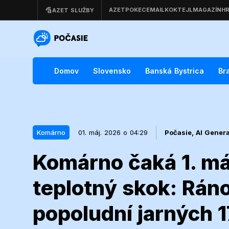
Domov
Slovensko
Banská Bystrica
Br
Komárno
01. máj. 2026 o 04:29
Počasie,
AI Gener
Komárno čaká 1. má
01. máj. 2026 o 04:29
Komárno
teplotný skok: Rán
Komárno čaká
popoludní jarných 1