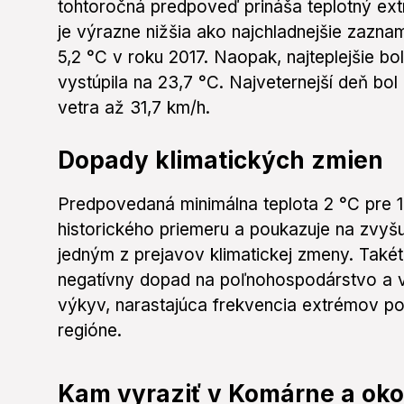
tohtoročná predpoveď prináša teplotný ex
je výrazne nižšia ako najchladnejšie zazn
5,2 °C v roku 2017. Naopak, najteplejšie b
vystúpila na 23,7 °C. Najveternejší deň b
vetra až 31,7 km/h.
Dopady klimatických zmien
Predpovedaná minimálna teplota 2 °C pre 1.
historického priemeru a poukazuje na zvyšuj
jedným z prejavov klimatickej zmeny. Tak
negatívny dopad na poľnohospodárstvo a v
výkyv, narastajúca frekvencia extrémov pot
regióne.
Kam vyraziť v Komárne a oko