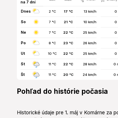
na 7 dní
Dnes
2 °C
17 °C
13 km/h
0
So
7 °C
21 °C
10 km/h
0
Ne
7 °C
22 °C
25 km/h
0
Po
8 °C
23 °C
26 km/h
0
Ut
10 °C
22 °C
25 km/h
0
St
11 °C
22 °C
28 km/h
0 
Št
11 °C
20 °C
24 km/h
0 
Pohľad do histórie počasia
Historické údaje pre 1. máj v Komárne za 