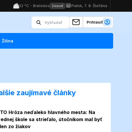
Prihlásiť
Žilina
alšie zaujímavé články
Foto
TO Hrôza neďaleko hlavného mesta: Na
rednej škole sa strieľalo, útočníkom mal byť
den zo žiakov