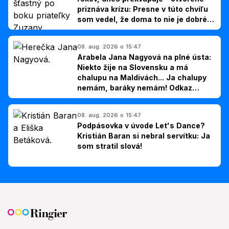
priznáva krízu: Presne v túto chvíľu
som vedel, že doma to nie je dobré,
hovorí Milan Ondrík
08. aug. 2026 o 15:47
Arabela Jana Nagyová na plné ústa:
Niekto žije na Slovensku a má
chalupu na Maldivách... Ja chalupy
nemám, baráky nemám! Odkaz
Slovákom
08. aug. 2026 o 15:47
Podpásovka v úvode Let's Dance?
Kristián Baran si nebral servítku: Ja
som stratil slová!