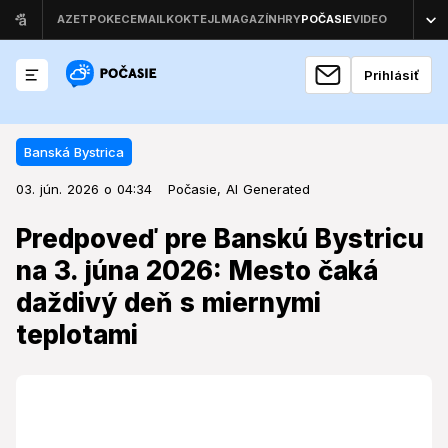
Prihlásiť
Banská Bystrica
03. jún. 2026 o 04:34
Banská Bystrica
03. jún. 2026 o 04:34
Predpoveď pre Banskú Bystricu na
Počasie,
AI Generated
3. júna 2026: Mesto čaká daždivý
Predpoveď pre Banskú Bystricu
deň s miernymi teplotami
na 3. júna 2026: Mesto čaká
daždivý deň s miernymi
Počasie v strede týždňa prinesie do Banskej Bystrice
zmenu, ktorá si bude vyžadovať dáždniky a ovplyvní
teplotami
plány obyvateľov aj návštevníkov mesta.