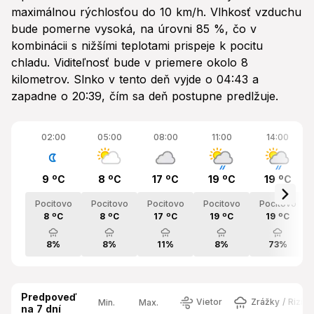
maximálnou rýchlosťou do 10 km/h. Vlhkosť vzduchu
bude pomerne vysoká, na úrovni 85 %, čo v
kombinácii s nižšími teplotami prispeje k pocitu
chladu. Viditeľnosť bude v priemere okolo 8
kilometrov. Slnko v tento deň vyjde o 04:43 a
zapadne o 20:39, čím sa deň postupne predlžuje.
02:00
05:00
08:00
11:00
14:00
9 ºC
8 ºC
17 ºC
19 ºC
19 ºC
Pocitovo
Pocitovo
Pocitovo
Pocitovo
Pocitovo
8 ºC
8 ºC
17 ºC
19 ºC
19 ºC
8%
8%
11%
8%
73%
Predpoveď
Vietor
Zrážky / Rizik
Min.
Max.
na 7 dní