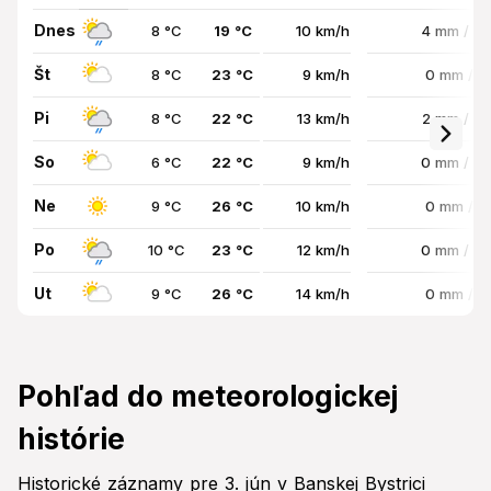
Dnes
8 °C
19 °C
10 km/h
4 mm / 8
Št
8 °C
23 °C
9 km/h
0 mm / 
Pi
8 °C
22 °C
13 km/h
2 mm / 7
So
6 °C
22 °C
9 km/h
0 mm / 7
Ne
9 °C
26 °C
10 km/h
0 mm / 
Po
10 °C
23 °C
12 km/h
0 mm / 7
Ut
9 °C
26 °C
14 km/h
0 mm / 
Pohľad do meteorologickej
histórie
Historické záznamy pre 3. jún v Banskej Bystrici