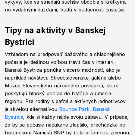
výkyvy, kde sa striedajú suchšie obdobia s krátkymi,
no výdatnými dažďami, budú v budúcnosti častejšie.
Tipy na aktivity v Banskej
Bystrici
Vzhľadom na predpoveď daždivého a chladnejšieho
počasia je ideálnou voľbou tráviť čas v interiéri.
Banská Bystrica ponúka viacero možností, ako je
napríklad návšteva Stredoslovenskej galérie alebo
Múzea Slovenského národného povstania, ktoré
poskytujú hlboký pohľad do histórie a umenia
regiónu. Pre rodiny s deťmi a aktívnych jednotlivcov
je skvelou alternatívou
Bounce Park, Banská
Bystrica
, kde si každý nájde svoju zábavu. V prípade,
že by sa počasie nečakane zlepšilo, prechádzka po
historickom Námestí SNP by bola príjemnou zmenou.