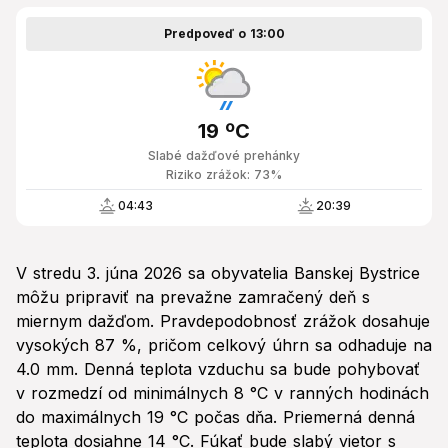
Predpoveď o 13:00
19 ºC
Slabé dažďové prehánky
Riziko zrážok: 73%
04:43
20:39
V stredu 3. júna 2026 sa obyvatelia Banskej Bystrice
môžu pripraviť na prevažne zamračený deň s
miernym dažďom. Pravdepodobnosť zrážok dosahuje
vysokých 87 %, pričom celkový úhrn sa odhaduje na
4.0 mm. Denná teplota vzduchu sa bude pohybovať
v rozmedzí od minimálnych 8 °C v ranných hodinách
do maximálnych 19 °C počas dňa. Priemerná denná
teplota dosiahne 14 °C. Fúkať bude slabý vietor s