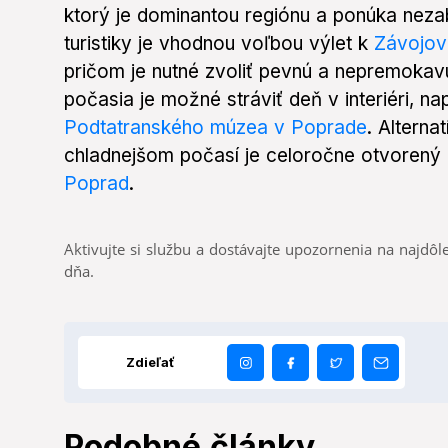
ktorý je dominantou regiónu a ponúka neza
turistiky je vhodnou voľbou výlet k
Závojo
pričom je nutné zvoliť pevnú a nepremokav
počasia je možné stráviť deň v interiéri, na
Podtatranského múzea v Poprade
. Alterna
chladnejšom počasí je celoročne otvorený
Poprad
.
Aktivujte si službu a dostávajte upozornenia na najdôle
dňa.
Zdieľať
Podobné články