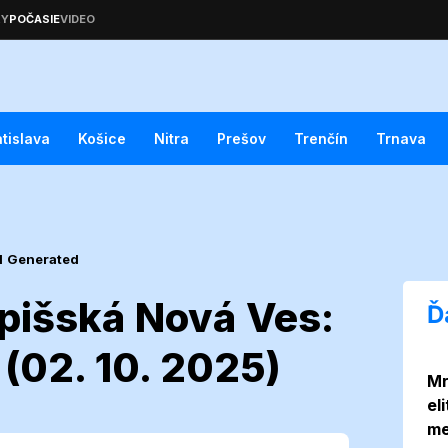
atislava
Košice
Nitra
Prešov
Trenčín
Trnava
I Generated
pišská Nová Ves:
Ď
(02. 10. 2025)
Mr
asie Spišská
el
me