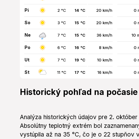
Pi
2 °C
14 °C
20 km/h
0 
So
3 °C
15 °C
20 km/h
0 
Ne
7 °C
15 °C
36 km/h
10 
Po
6 °C
16 °C
8 km/h
0 
Ut
7 °C
19 °C
10 km/h
0 
St
11 °C
17 °C
16 km/h
0 
Historický pohľad na počasie
Analýza historických údajov pre 2. október o
Absolútny teplotný extrém bol zaznamenan
vystúpila až na 35 °C, čo je o 22 stupňov