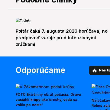
Poltár čaká 7. augusta 2026 horúčava, no
predpoveď varuje pred intenzívnymi
zrážkami
Odporúčame
🔥
Náš ti
FOTO Extrémny obrat počasia: Oravu
zasiahli krúpy ako orechy, voda sa
Najočakáv
valila po ceste!
Rolins zd