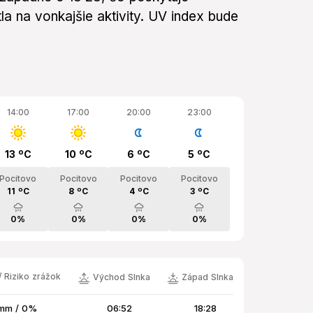
a na vonkajšie aktivity. UV index bude
14:00
17:00
20:00
23:00
13 ºC
10 ºC
6 ºC
5 ºC
Pocitovo
Pocitovo
Pocitovo
Pocitovo
11 ºC
8 ºC
4 ºC
3 ºC
0%
0%
0%
0%
 Riziko zrážok
Východ Slnka
Západ Slnka
mm / 0%
06:52
18:28