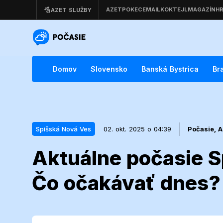
Domov
Slovensko
Banská Bystrica
Br
Spišská Nová Ves
02. okt. 2025 o 04:39
Počasie,
A
Aktuálne počasie S
02. okt. 2025 o 04:39
Spišská Nová Ves
Čo očakávať dnes? 
Aktuálne poč