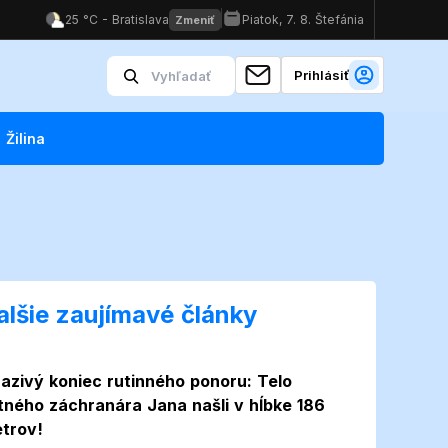
Prihlásiť
Žilina
alšie zaujímavé články
azivý koniec rutinného ponoru: Telo
itného záchranára Jana našli v hĺbke 186
trov!