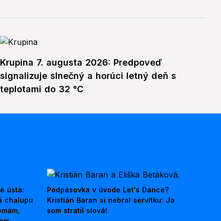
Krupina 7. augusta 2026: Predpoveď
signalizuje slnečný a horúci letný deň s
teplotami do 32 °C
é ústa:
Podpásovka v úvode Let's Dance?
á chalupu
Kristián Baran si nebral servítku: Ja
nemám,
som stratil slová!
kom