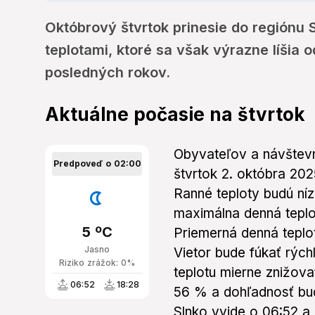
Októbrový štvrtok prinesie do regiónu 
teplotami, ktoré sa však výrazne líšia 
posledných rokov.
Aktuálne počasie na štvrtok
Obyvateľov a návštevn
Predpoveď o 02:00
štvrtok 2. októbra 20
Ranné teploty budú níz
maximálna denná teplo
5 ºC
Priemerná denná teplo
Jasno
Vietor bude fúkať rýc
Riziko zrážok: 0%
teplotu mierne znižov
06:52
18:28
56 % a dohľadnosť bud
Slnko vyjde o 06:52 a