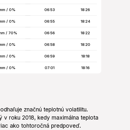
mm / 0%
06:53
18:26
mm / 0%
06:55
18:24
mm / 70%
06:56
18:22
mm / 0%
06:58
18:20
mm / 0%
06:59
18:18
mm / 0%
07:01
18:16
dhaľuje značnú teplotnú volatilitu.
ý v roku 2018, kedy maximálna teplota
 viac ako tohtoročná predpoveď.