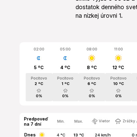
dostatok denného svetl
na nízkej úrovni 1.
02:00
05:00
08:00
11:00
5 ºC
4 ºC
8 ºC
12 ºC
Pocitovo
Pocitovo
Pocitovo
Pocitovo
2 ºC
1 ºC
6 ºC
10 ºC
0%
0%
0%
0%
Predpoveď
Vietor
Zrážky /
Min.
Max.
na 7 dní
Dnes
4 °C
13 °C
24 km/h
0 