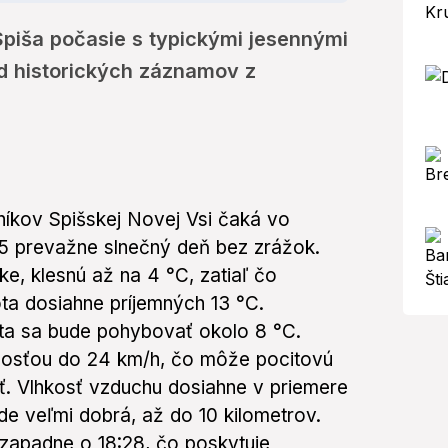
Spiša počasie s typickými jesennými
od historických záznamov z
íkov Spišskej Novej Vsi čaká vo
25 prevažne slnečný deň bez zrážok.
ke, klesnú až na 4 °C, zatiaľ čo
ta dosiahne príjemných 13 °C.
ta sa bude pohybovať okolo 8 °C.
hlosťou do 24 km/h, čo môže pocitovú
ať. Vlhkosť vzduchu dosiahne v priemere
e veľmi dobrá, až do 10 kilometrov.
 zapadne o 18:28, čo poskytuje