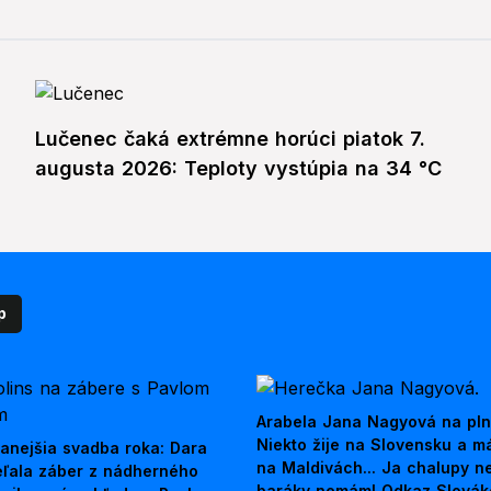
Lučenec čaká extrémne horúci piatok 7.
augusta 2026: Teploty vystúpia na 34 °C
p
Arabela Jana Nagyová na pln
Niekto žije na Slovensku a m
anejšia svadba roka: Dara
na Maldivách... Ja chalupy 
ieľala záber z nádherného
baráky nemám! Odkaz Slová