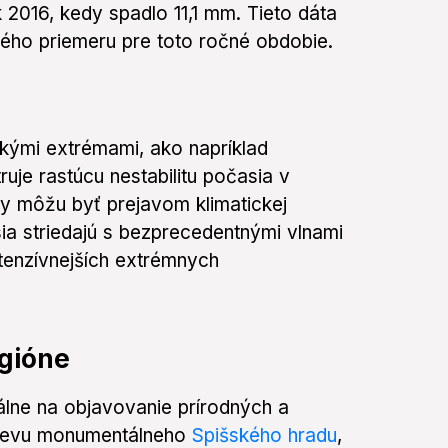
 2016, kedy spadlo 11,1 mm. Tieto dáta
ého priemeru pre toto ročné obdobie.
ckými extrémami, ako napríklad
ruje rastúcu nestabilitu počasia v
y môžu byť prejavom klimatickej
ia striedajú s bezprecedentnými vlnami
ntenzívnejších extrémnych
egióne
álne na objavovanie prírodných a
števu monumentálneho
Spišského hradu
,