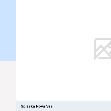
Nová Ves: Čo
dnes? (02. 10
Októbrový štvrtok prinesie do reg
jesennými teplotami, ktoré sa však
záznamov z posledných rokov.
Spišská Nová Ves