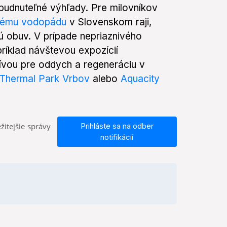
budnuteľné výhľady. Pre milovníkov
vému vodopádu
v Slovenskom raji,
ú obuv. V prípade nepriaznivého
príklad návštevou expozícií
tívou pre oddych a regeneráciu v
Thermal Park Vrbov
alebo
Aquacity
žitejšie správy
Prihláste sa na odber
notifikácií