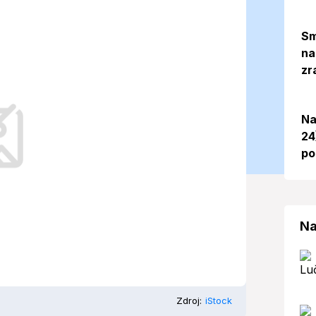
 očakávať
Sm
na
. 2025)
zr
Na
iónu Spiša počasie s typickými
24
 výrazne líšia od historických
po
Na
Zdroj:
iStock