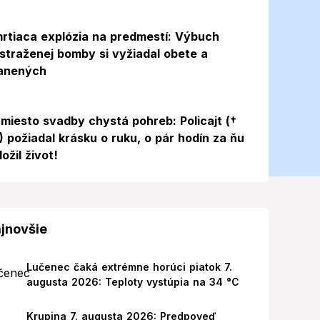
rtiaca explózia na predmestí: Výbuch
straženej bomby si vyžiadal obete a
anených
miesto svadby chystá pohreb: Policajt (†
) požiadal krásku o ruku, o pár hodín za ňu
ložil život!
jnovšie
Lučenec čaká extrémne horúci piatok 7.
augusta 2026: Teploty vystúpia na 34 °C
Krupina 7. augusta 2026: Predpoveď