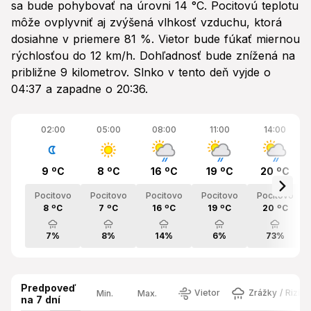
sa bude pohybovať na úrovni 14 °C. Pocitovú teplotu
môže ovplyvniť aj zvýšená vlhkosť vzduchu, ktorá
dosiahne v priemere 81 %. Vietor bude fúkať miernou
rýchlosťou do 12 km/h. Dohľadnosť bude znížená na
približne 9 kilometrov. Slnko v tento deň vyjde o
04:37 a zapadne o 20:36.
02:00
05:00
08:00
11:00
14:00
9 ºC
8 ºC
16 ºC
19 ºC
20 ºC
Pocitovo
Pocitovo
Pocitovo
Pocitovo
Pocitovo
8 ºC
7 ºC
16 ºC
19 ºC
20 ºC
7%
8%
14%
6%
73%
Predpoveď
Vietor
Zrážky / Rizik
Min.
Max.
na 7 dní