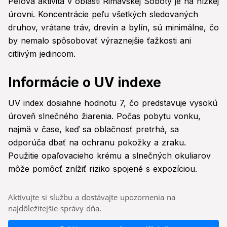
Peľová aktivita v oblasti Rimavskej Soboty je na nízkej
úrovni. Koncentrácie peľu všetkých sledovaných
druhov, vrátane tráv, drevín a bylín, sú minimálne, čo
by nemalo spôsobovať výraznejšie ťažkosti ani
citlivým jedincom.
Informácie o UV indexe
UV index dosiahne hodnotu 7, čo predstavuje vysokú
úroveň slnečného žiarenia. Počas pobytu vonku,
najmä v čase, keď sa oblačnosť pretrhá, sa
odporúča dbať na ochranu pokožky a zraku.
Použitie opaľovacieho krému a slnečných okuliarov
môže pomôcť znížiť riziko spojené s expozíciou.
Aktivujte si službu a dostávajte upozornenia na
najdôležitejšie správy dňa.