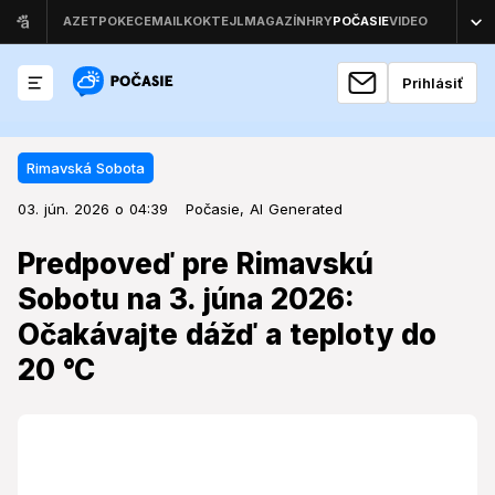
Prihlásiť
Rimavská Sobota
03. jún. 2026 o 04:39
Rimavská Sobota
03. jún. 2026 o 04:39
Predpoveď pre Rimavskú Sobotu
Počasie,
AI Generated
na 3. júna 2026: Očakávajte dážď
Predpoveď pre Rimavskú
a teploty do 20 °C
Sobotu na 3. júna 2026:
Očakávajte dážď a teploty do
Počasie v polovici týždňa prinesie do regiónu zmenu,
ktorá ovplyvní denné plány obyvateľov.
20 °C