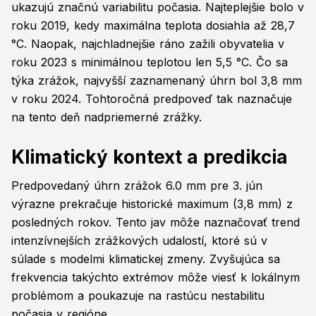
ukazujú značnú variabilitu počasia. Najteplejšie bolo v
roku 2019, kedy maximálna teplota dosiahla až 28,7
°C. Naopak, najchladnejšie ráno zažili obyvatelia v
roku 2023 s minimálnou teplotou len 5,5 °C. Čo sa
týka zrážok, najvyšší zaznamenaný úhrn bol 3,8 mm
v roku 2024. Tohtoročná predpoveď tak naznačuje
na tento deň nadpriemerné zrážky.
Klimatický kontext a predikcia
Predpovedaný úhrn zrážok 6.0 mm pre 3. jún
výrazne prekračuje historické maximum (3,8 mm) z
posledných rokov. Tento jav môže naznačovať trend
intenzívnejších zrážkových udalostí, ktoré sú v
súlade s modelmi klimatickej zmeny. Zvyšujúca sa
frekvencia takýchto extrémov môže viesť k lokálnym
problémom a poukazuje na rastúcu nestabilitu
počasia v regióne.