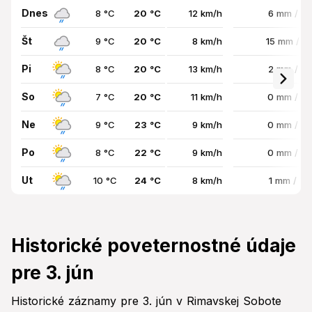
Dnes
8 °C
20 °C
12 km/h
6 mm / 8
Št
9 °C
20 °C
8 km/h
15 mm / 
Pi
8 °C
20 °C
13 km/h
2 mm / 7
So
7 °C
20 °C
11 km/h
0 mm / 7
Ne
9 °C
23 °C
9 km/h
0 mm / 7
Po
8 °C
22 °C
9 km/h
0 mm / 7
Ut
10 °C
24 °C
8 km/h
1 mm / 7
Historické poveternostné údaje
pre 3. jún
Historické záznamy pre 3. jún v Rimavskej Sobote