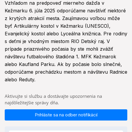
Vzhľadom na predpoveď mierneho dažďa v
Kežmarku 6. júla 2025 odporúčame navštíviť niektoré
z krytých atrakcií mesta. Zaujímavou voľbou môže
byť Artikulárny kostol v Kežmarku (UNESCO),
Evanjelický kostol alebo Lyceálna knižnica. Pre rodiny
s deťmi je vhodným miestom RIO Detský raj. V
prípade priaznivého počasia by ste mohli zvážiť
návštevu futbalového štadióna 1. MFK Kežmarok
alebo Kaufland Parku. Ak by počasie bolo slnečné,
odporúčame prechádzku mestom a návštevu Radnice
alebo Reduty.
Aktivujte si službu a dostávajte upozornenia na
najdôležitejšie správy dňa.
Prihláste sa na odber notifikácií