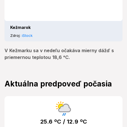
Kežmarok
Zdroj:
iStock
V Kežmarku sa v nedeľu očakáva mierny dážď s
priemernou teplotou 18,6 °C.
Aktuálna predpoveď počasia
25.6 ºC / 12.9 ºC