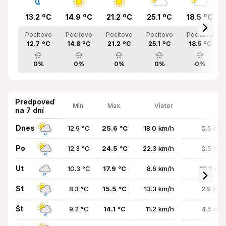
13.2 ºC
14.9 ºC
21.2 ºC
25.1 ºC
18.5 ºC
Pocitovo
Pocitovo
Pocitovo
Pocitovo
Pocitovo
12.7 ºC
14.8 ºC
21.2 ºC
25.1 ºC
18.5 ºC
0%
0%
0%
0%
0%
Predpoveď
Min.
Max.
Vietor
na 7 dní
Dnes
12.9 °C
25.6 °C
18.0 km/h
0.5 mm
Po
12.3 °C
24.5 °C
22.3 km/h
0.5 mm
Ut
10.3 °C
17.9 °C
8.6 km/h
13.8 mm
St
8.3 °C
15.5 °C
13.3 km/h
2.9 mm
Št
9.2 °C
14.1 °C
11.2 km/h
4.5 mm