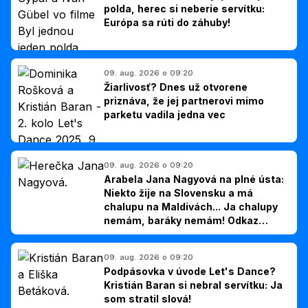
polda, herec si neberie servítku:
Európa sa rúti do záhuby!
09. aug. 2026 o 09:20
Žiarlivosť? Dnes už otvorene
priznáva, že jej partnerovi mimo
parketu vadila jedna vec
09. aug. 2026 o 09:20
Arabela Jana Nagyová na plné ústa:
Niekto žije na Slovensku a má
chalupu na Maldivách... Ja chalupy
nemám, baráky nemám! Odkaz
Slovákom
09. aug. 2026 o 09:20
Podpásovka v úvode Let's Dance?
Kristián Baran si nebral servítku: Ja
som stratil slová!