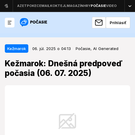
Prihlásiť
06. júl. 2025 o 04:13
Kežmarok
Kežmarok
06. júl. 2025 o 04:13
Počasie,
AI Generated
Kežmarok: Dnešná predpoveď
Kežmarok: Dnešná predpoveď
počasia (06. 07. 2025)
počasia (06. 07. 2025)
V Kežmarku sa v nedeľu očakáva mierny dážď s
priemernou teplotou 18,6 °C.