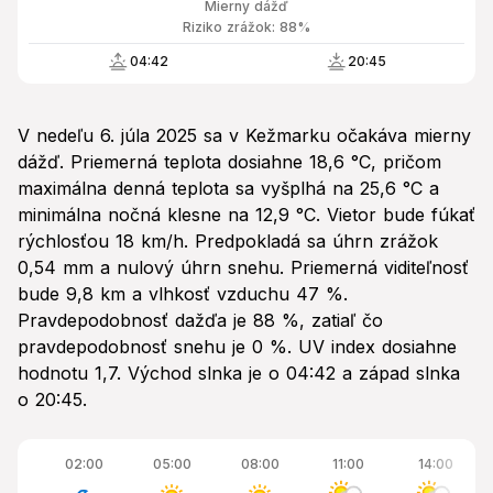
Mierny dážď
Riziko zrážok: 88%
04:42
20:45
V nedeľu 6. júla 2025 sa v Kežmarku očakáva mierny
dážď. Priemerná teplota dosiahne 18,6 °C, pričom
maximálna denná teplota sa vyšplhá na 25,6 °C a
minimálna nočná klesne na 12,9 °C. Vietor bude fúkať
rýchlosťou 18 km/h. Predpokladá sa úhrn zrážok
0,54 mm a nulový úhrn snehu. Priemerná viditeľnosť
bude 9,8 km a vlhkosť vzduchu 47 %.
Pravdepodobnosť dažďa je 88 %, zatiaľ čo
pravdepodobnosť snehu je 0 %. UV index dosiahne
hodnotu 1,7. Východ slnka je o 04:42 a západ slnka
o 20:45.
02:00
05:00
08:00
11:00
14:00