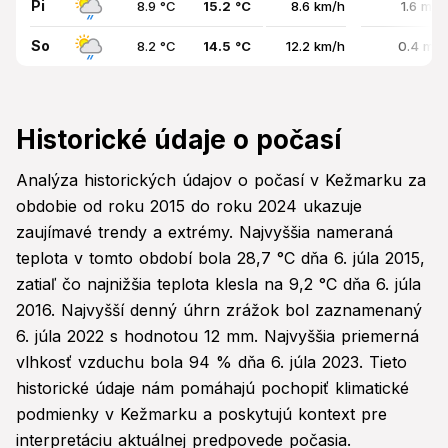
Pi
8.9 °C
15.2 °C
8.6 km/h
1.6 mm
So
8.2 °C
14.5 °C
12.2 km/h
0.4 mm
Historické údaje o počasí
Analýza historických údajov o počasí v Kežmarku za
obdobie od roku 2015 do roku 2024 ukazuje
zaujímavé trendy a extrémy. Najvyššia nameraná
teplota v tomto období bola 28,7 °C dňa 6. júla 2015,
zatiaľ čo najnižšia teplota klesla na 9,2 °C dňa 6. júla
2016. Najvyšší denný úhrn zrážok bol zaznamenaný
6. júla 2022 s hodnotou 12 mm. Najvyššia priemerná
vlhkosť vzduchu bola 94 % dňa 6. júla 2023. Tieto
historické údaje nám pomáhajú pochopiť klimatické
podmienky v Kežmarku a poskytujú kontext pre
interpretáciu aktuálnej predpovede počasia.