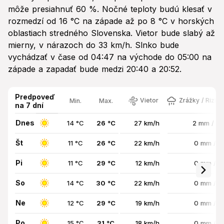
môže presiahnuť 60 %. Nočné teploty budú klesať v
rozmedzí od 16 °C na západe až po 8 °C v horských
oblastiach stredného Slovenska. Vietor bude slabý až
mierny, v nárazoch do 33 km/h. Slnko bude
vychádzať v čase od 04:47 na východe do 05:00 na
západe a zapadať bude medzi 20:40 a 20:52.
Predpoveď
Vietor
Zrážky / Rizik
Min.
Max.
na 7 dní
Dnes
14 °C
26 °C
27 km/h
2 mm / 3
Št
11 °C
26 °C
22 km/h
0 mm / 
Pi
11 °C
29 °C
12 km/h
0 mm / 
So
14 °C
30 °C
22 km/h
0 mm / 
Ne
12 °C
29 °C
19 km/h
0 mm / 
Po
15 °C
31 °C
18 km/h
0 mm / 