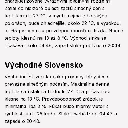
charakterizované výraznými lokálnymi rozdielmi.
Zatiaľ čo niektoré oblasti zažijú slnečný deň s
teplotami do 27 °C, v iných, najmä v horských
polohách, bude chladnejšie, okolo 22 °C, s vysokou,
až 65-percentnou pravdepodobnosťou dažďa. Nočné
teploty klesnú na 13 až 8 °C. Východ slnka sa
očakáva okolo 04:48, západ slnka približne o 20:44.
Východné Slovensko
Východné Slovensko čaká príjemný letný deň s
prevažne slnečným počasím. Maximálna denná
teplota sa ustáli na hodnote 27 °C a počas noci
klesne na 13 °C. Pravdepodobnosť zrážok je
minimálna, iba 3 %. Fúkať bude mierny vietor s
rýchlosťou do 25 km/h. Slnko vychádza o 04:47 a
zapadá o 20:40.