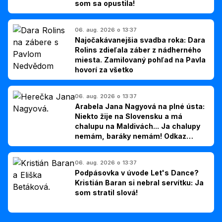
som sa opustila!
06. aug. 2026 o 13:37
Najočakávanejšia svadba roka: Dara
Rolins zdieľala záber z nádherného
miesta. Zamilovaný pohľad na Pavla
hovorí za všetko
06. aug. 2026 o 13:37
Arabela Jana Nagyová na plné ústa:
Niekto žije na Slovensku a má
chalupu na Maldivách... Ja chalupy
nemám, baráky nemám! Odkaz
Slovákom
06. aug. 2026 o 13:37
Podpásovka v úvode Let's Dance?
Kristián Baran si nebral servítku: Ja
som stratil slová!