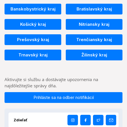
Banskobystrický kraj
Bratislavský kraj
Košický kraj
Nitriansky kraj
Prešovský kraj
Trenčiansky kraj
Trnavský kraj
Žilinský kraj
Aktivujte si službu a dostávajte upozornenia na
najdôležitejšie správy dňa.
Prihláste sa na odber notifikácií
Zdieľať