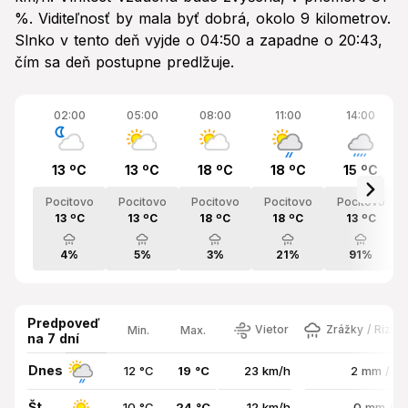
%. Viditeľnosť by mala byť dobrá, okolo 9 kilometrov.
Slnko v tento deň vyjde o 04:50 a zapadne o 20:43,
čím sa deň postupne predlžuje.
02:00
05:00
08:00
11:00
14:00
13 ºC
13 ºC
18 ºC
18 ºC
15 ºC
Pocitovo
Pocitovo
Pocitovo
Pocitovo
Pocitovo
13 ºC
13 ºC
18 ºC
18 ºC
13 ºC
4%
5%
3%
21%
91%
Predpoveď
Vietor
Zrážky / Rizik
Min.
Max.
na 7 dní
Dnes
12 °C
19 °C
23 km/h
2 mm / 7
Št
10 °C
24 °C
12 km/h
0 mm / 