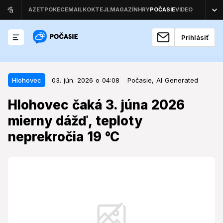
Prihlásiť
03. jún. 2026 o 04:08
Hlohovec
Hlohovec
03. jún. 2026 o 04:08
Počasie,
AI Generated
Hlohovec čaká 3. júna 2026
Hlohovec čaká 3. júna 2026
mierny dážď, teploty neprekročia
mierny dážď, teploty
19 °C
neprekročia 19 °C
Stred týždňa prinesie do Hlohovca premenlivé a
prevažne daždivé počasie, ktoré ovplyvní plány
obyvateľov aj návštevníkov mesta.