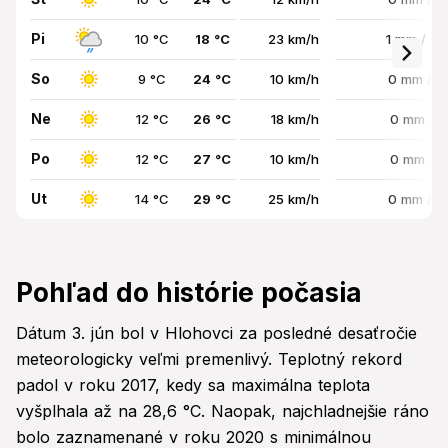
Pi
10 °C
18 °C
23 km/h
1 mm / 7
So
9 °C
24 °C
10 km/h
0 mm / 
Ne
12 °C
26 °C
18 km/h
0 mm / 
Po
12 °C
27 °C
10 km/h
0 mm / 
Ut
14 °C
29 °C
25 km/h
0 mm / 
Pohľad do histórie počasia
Dátum 3. jún bol v Hlohovci za posledné desaťročie
meteorologicky veľmi premenlivý. Teplotný rekord
padol v roku 2017, kedy sa maximálna teplota
vyšplhala až na 28,6 °C. Naopak, najchladnejšie ráno
bolo zaznamenané v roku 2020 s minimálnou