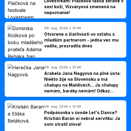
Lovestream: Plačková tasila zbrane v
sexi koži, Vizváryová zmenená na
nepoznanie!
09. aug. 2026 o 13:48
Otvorene o žiarlivosti vo vzťahu s
mladším partnerom - jedna vec mu
vadila, prezradila dnes
09. aug. 2026 o 13:48
Arabela Jana Nagyová na plné ústa:
Niekto žije na Slovensku a má
chalupu na Maldivách... Ja chalupy
nemám, baráky nemám! Odkaz
Slovákom
09. aug. 2026 o 13:48
Podpásovka v úvode Let's Dance?
Kristián Baran si nebral servítku: Ja
som stratil slová!