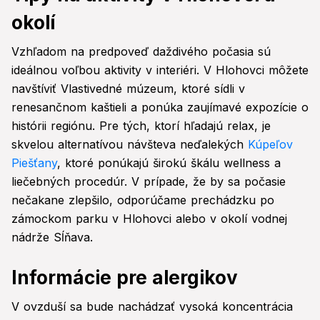
okolí
Vzhľadom na predpoveď daždivého počasia sú
ideálnou voľbou aktivity v interiéri. V Hlohovci môžete
navštíviť Vlastivedné múzeum, ktoré sídli v
renesančnom kaštieli a ponúka zaujímavé expozície o
histórii regiónu. Pre tých, ktorí hľadajú relax, je
skvelou alternatívou návšteva neďalekých
Kúpeľov
Piešťany
, ktoré ponúkajú širokú škálu wellness a
liečebných procedúr. V prípade, že by sa počasie
nečakane zlepšilo, odporúčame prechádzku po
zámockom parku v Hlohovci alebo v okolí vodnej
nádrže Sĺňava.
Informácie pre alergikov
V ovzduší sa bude nachádzať vysoká koncentrácia