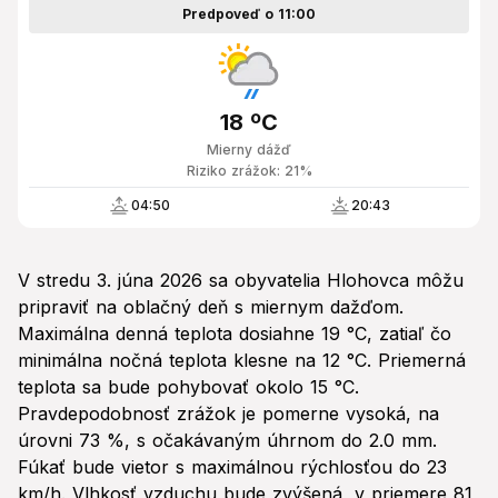
Predpoveď o 11:00
18 ºC
Mierny dážď
Riziko zrážok: 21%
04:50
20:43
V stredu 3. júna 2026 sa obyvatelia Hlohovca môžu
pripraviť na oblačný deň s miernym dažďom.
Maximálna denná teplota dosiahne 19 °C, zatiaľ čo
minimálna nočná teplota klesne na 12 °C. Priemerná
teplota sa bude pohybovať okolo 15 °C.
Pravdepodobnosť zrážok je pomerne vysoká, na
úrovni 73 %, s očakávaným úhrnom do 2.0 mm.
Fúkať bude vietor s maximálnou rýchlosťou do 23
km/h. Vlhkosť vzduchu bude zvýšená, v priemere 81