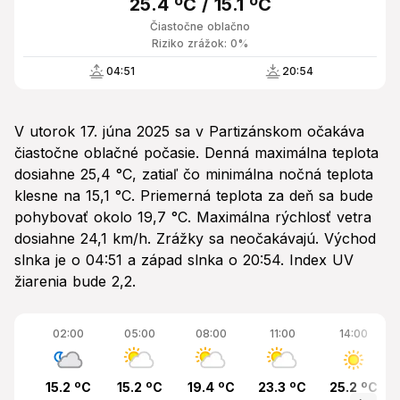
25.4 ºC / 15.1 ºC
Čiastočne oblačno
Riziko zrážok: 0%
04:51
20:54
V utorok 17. júna 2025 sa v Partizánskom očakáva
čiastočne oblačné počasie. Denná maximálna teplota
dosiahne 25,4 °C, zatiaľ čo minimálna nočná teplota
klesne na 15,1 °C. Priemerná teplota za deň sa bude
pohybovať okolo 19,7 °C. Maximálna rýchlosť vetra
dosiahne 24,1 km/h. Zrážky sa neočakávajú. Východ
slnka je o 04:51 a západ slnka o 20:54. Index UV
žiarenia bude 2,2.
02:00
05:00
08:00
11:00
14:00
15.2 ºC
15.2 ºC
19.4 ºC
23.3 ºC
25.2 ºC