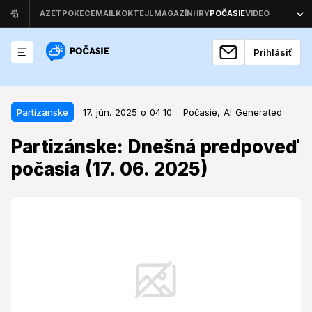
Prihlásiť
17. jún. 2025 o 04:10
Partizánske
Partizánske
17. jún. 2025 o 04:10
Počasie,
AI Generated
Partizánske: Dnešná predpoveď
Partizánske: Dnešná predpoveď
počasia (17. 06. 2025)
počasia (17. 06. 2025)
V Partizánskom sa v utorok 17. júna 2025 očakáva
čiastočne oblačné počasie s dennou maximálnou
teplotou 25,4 °C.