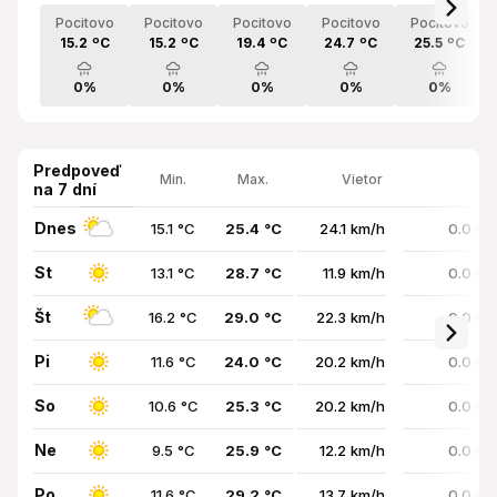
Pocitovo
Pocitovo
Pocitovo
Pocitovo
Pocitovo
15.2 ºC
15.2 ºC
19.4 ºC
24.7 ºC
25.5 ºC
0%
0%
0%
0%
0%
Predpoveď
Min.
Max.
Vietor
na 7 dní
Dnes
15.1 °C
25.4 °C
24.1 km/h
0.0 mm
St
13.1 °C
28.7 °C
11.9 km/h
0.0 mm
Št
16.2 °C
29.0 °C
22.3 km/h
0.0 mm
Pi
11.6 °C
24.0 °C
20.2 km/h
0.0 mm
So
10.6 °C
25.3 °C
20.2 km/h
0.0 mm
Ne
9.5 °C
25.9 °C
12.2 km/h
0.0 mm
Po
11.6 °C
29.2 °C
13.7 km/h
0.0 mm