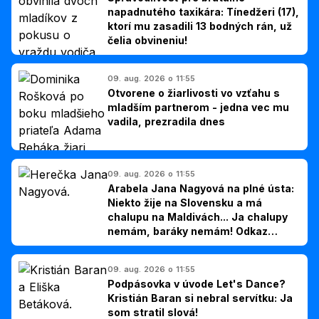
napadnutého taxikára: Tínedžeri (17),
ktorí mu zasadili 13 bodných rán, už
čelia obvineniu!
09. aug. 2026 o 11:55
Otvorene o žiarlivosti vo vzťahu s
mladším partnerom - jedna vec mu
vadila, prezradila dnes
09. aug. 2026 o 11:55
Arabela Jana Nagyová na plné ústa:
Niekto žije na Slovensku a má
chalupu na Maldivách... Ja chalupy
nemám, baráky nemám! Odkaz
Slovákom
09. aug. 2026 o 11:55
Podpásovka v úvode Let's Dance?
Kristián Baran si nebral servítku: Ja
som stratil slová!