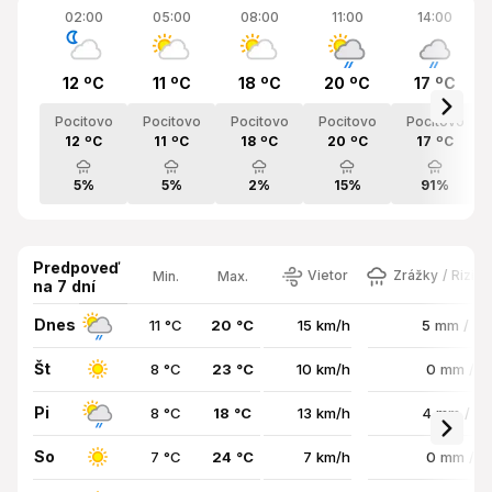
02:00
05:00
08:00
11:00
14:00
12 ºC
11 ºC
18 ºC
20 ºC
17 ºC
Pocitovo
Pocitovo
Pocitovo
Pocitovo
Pocitovo
12 ºC
11 ºC
18 ºC
20 ºC
17 ºC
5%
5%
2%
15%
91%
Predpoveď
Vietor
Zrážky / Rizik
Min.
Max.
na 7 dní
Dnes
11 °C
20 °C
15 km/h
5 mm / 8
Št
8 °C
23 °C
10 km/h
0 mm / 
Pi
8 °C
18 °C
13 km/h
4 mm / 8
So
7 °C
24 °C
7 km/h
0 mm / 