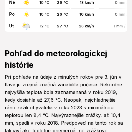
Ne
10 °C
26 °C
18 km/h
0 mm / 
Po
10 °C
26 °C
10 km/h
0 mm / 
Ut
12 °C
27 °C
26 km/h
1 mm / 7
Pohľad do meteorologickej
histórie
Pri pohľade na údaje z minulých rokov pre 3. jún v
Ilave je zrejmá značná variabilita počasia. Rekordne
najvyššia teplota bola zaznamenaná v roku 2019,
kedy dosiahla až 27,6 °C. Naopak, najchladnejšie
ráno zažili obyvatelia v roku 2023 s minimálnou
teplotou len 8,4 °C. Najvýraznejšie zrážky, až 10,4
mm, spadli v roku 2018. Predpoveď na tento rok sa
tak javí ako teplotne priemerná, no zrážkovo