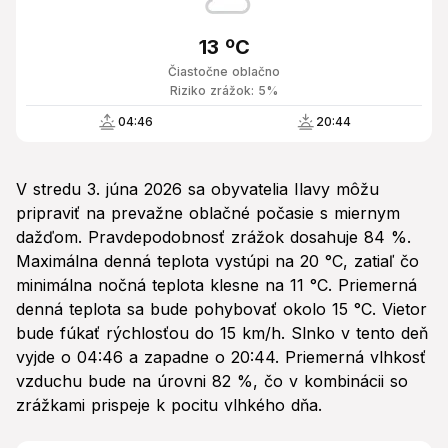
13 ºC
Čiastočne oblačno
Riziko zrážok: 5%
04:46
20:44
V stredu 3. júna 2026 sa obyvatelia Ilavy môžu
pripraviť na prevažne oblačné počasie s miernym
dažďom. Pravdepodobnosť zrážok dosahuje 84 %.
Maximálna denná teplota vystúpi na 20 °C, zatiaľ čo
minimálna nočná teplota klesne na 11 °C. Priemerná
denná teplota sa bude pohybovať okolo 15 °C. Vietor
bude fúkať rýchlosťou do 15 km/h. Slnko v tento deň
vyjde o 04:46 a zapadne o 20:44. Priemerná vlhkosť
vzduchu bude na úrovni 82 %, čo v kombinácii so
zrážkami prispeje k pocitu vlhkého dňa.