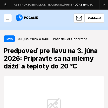
Prihlásiť
03. jún. 2026 o 04:11
Ilava
Ilava
03. jún. 2026 o 04:11
Počasie,
AI Generated
Predpoveď pre Ilavu na 3. júna
Predpoveď pre Ilavu na 3. júna
2026: Pripravte sa na mierny
2026: Pripravte sa na mierny
dážď a teploty do 20 °C
dážď a teploty do 20 °C
Stredajšie počasie v Ilave prinesie zmenu, ktorá
ovplyvní plány obyvateľov aj návštevníkov mesta.