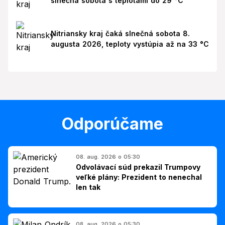
slnečná sobota s teplotami do 29 °C
Nitriansky kraj čaká slnečná sobota 8.
augusta 2026, teploty vystúpia až na 33 °C
Odporúčame
08. aug. 2026 o 05:30
Odvolávací súd prekazil Trumpovy
veľké plány: Prezident to nenechal
len tak
08. aug. 2026 o 05:30