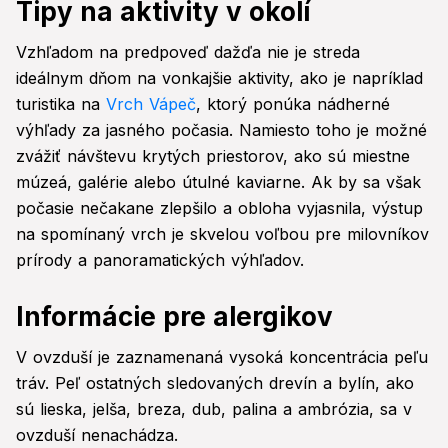
Tipy na aktivity v okolí
Vzhľadom na predpoveď dažďa nie je streda
ideálnym dňom na vonkajšie aktivity, ako je napríklad
turistika na
Vrch Vápeč
, ktorý ponúka nádherné
výhľady za jasného počasia. Namiesto toho je možné
zvážiť návštevu krytých priestorov, ako sú miestne
múzeá, galérie alebo útulné kaviarne. Ak by sa však
počasie nečakane zlepšilo a obloha vyjasnila, výstup
na spomínaný vrch je skvelou voľbou pre milovníkov
prírody a panoramatických výhľadov.
Informácie pre alergikov
V ovzduší je zaznamenaná vysoká koncentrácia peľu
tráv. Peľ ostatných sledovaných drevín a bylín, ako
sú lieska, jelša, breza, dub, palina a ambrózia, sa v
ovzduší nenachádza.