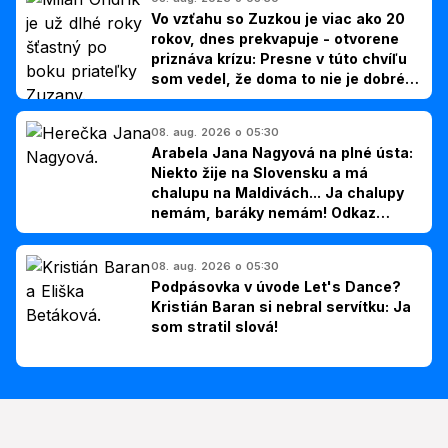
Vo vzťahu so Zuzkou je viac ako 20
rokov, dnes prekvapuje - otvorene
priznáva krízu: Presne v túto chvíľu
som vedel, že doma to nie je dobré,
hovorí Milan Ondrík
08. aug. 2026 o 05:30
Arabela Jana Nagyová na plné ústa:
Niekto žije na Slovensku a má
chalupu na Maldivách... Ja chalupy
nemám, baráky nemám! Odkaz
Slovákom
08. aug. 2026 o 05:30
Podpásovka v úvode Let's Dance?
Kristián Baran si nebral servítku: Ja
som stratil slová!