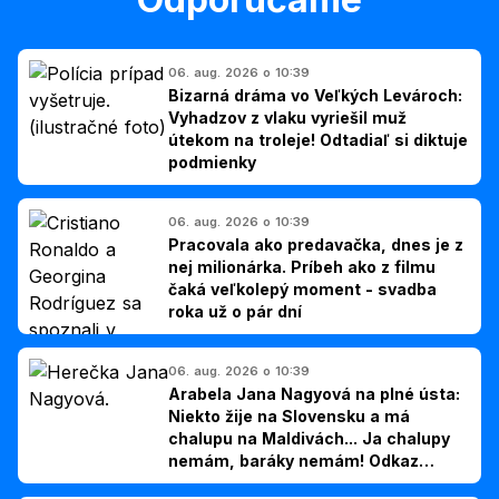
06. aug. 2026 o 10:39
Bizarná dráma vo Veľkých Levároch:
Vyhadzov z vlaku vyriešil muž
útekom na troleje! Odtadiaľ si diktuje
podmienky
06. aug. 2026 o 10:39
Pracovala ako predavačka, dnes je z
nej milionárka. Príbeh ako z filmu
čaká veľkolepý moment - svadba
roka už o pár dní
06. aug. 2026 o 10:39
Arabela Jana Nagyová na plné ústa:
Niekto žije na Slovensku a má
chalupu na Maldivách... Ja chalupy
nemám, baráky nemám! Odkaz
Slovákom