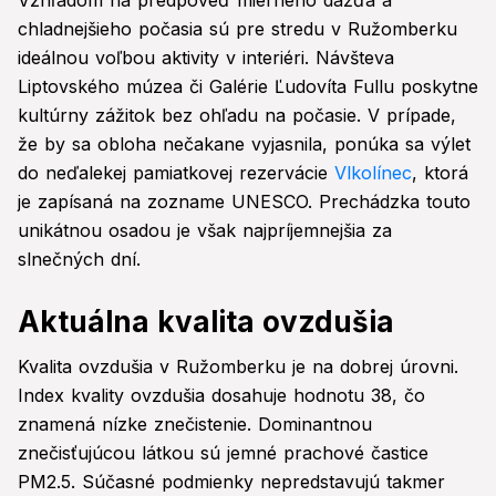
Vzhľadom na predpoveď mierneho dažďa a
chladnejšieho počasia sú pre stredu v Ružomberku
ideálnou voľbou aktivity v interiéri. Návšteva
Liptovského múzea či Galérie Ľudovíta Fullu poskytne
kultúrny zážitok bez ohľadu na počasie. V prípade,
že by sa obloha nečakane vyjasnila, ponúka sa výlet
do neďalekej pamiatkovej rezervácie
Vlkolínec
, ktorá
je zapísaná na zozname UNESCO. Prechádzka touto
unikátnou osadou je však najpríjemnejšia za
slnečných dní.
Aktuálna kvalita ovzdušia
Kvalita ovzdušia v Ružomberku je na dobrej úrovni.
Index kvality ovzdušia dosahuje hodnotu 38, čo
znamená nízke znečistenie. Dominantnou
znečisťujúcou látkou sú jemné prachové častice
PM2.5. Súčasné podmienky nepredstavujú takmer