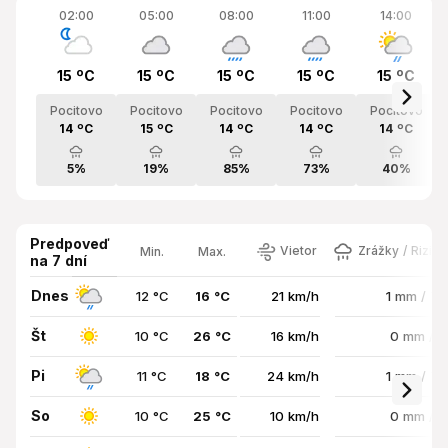
02:00
05:00
08:00
11:00
14:00
15 ºC
15 ºC
15 ºC
15 ºC
15 ºC
Pocitovo
Pocitovo
Pocitovo
Pocitovo
Pocitovo
14 ºC
15 ºC
14 ºC
14 ºC
14 ºC
5%
19%
85%
73%
40%
Predpoveď
Vietor
Zrážky / Rizik
Min.
Max.
na 7 dní
Dnes
12 °C
16 °C
21 km/h
1 mm / 7
Št
10 °C
26 °C
16 km/h
0 mm / 
Pi
11 °C
18 °C
24 km/h
1 mm / 7
So
10 °C
25 °C
10 km/h
0 mm / 