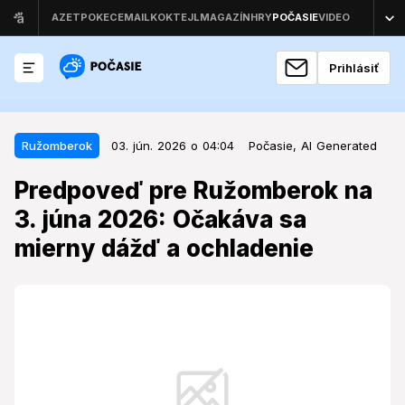
Prihlásiť
03. jún. 2026 o 04:04
Ružomberok
Ružomberok
03. jún. 2026 o 04:04
Počasie,
AI Generated
Predpoveď pre Ružomberok na 3.
Predpoveď pre Ružomberok na
júna 2026: Očakáva sa mierny
3. júna 2026: Očakáva sa
dážď a ochladenie
mierny dážď a ochladenie
Stred týždňa prinesie do oblasti Ružomberka
premenlivé počasie, ktoré si bude vyžadovať
prispôsobenie denných plánov.