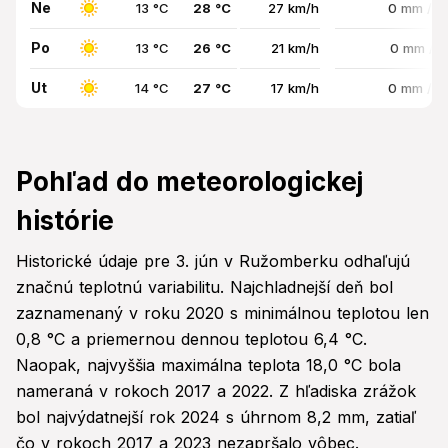
Ne
13 °C
28 °C
27 km/h
0 mm / 
Po
13 °C
26 °C
21 km/h
0 mm / 
Ut
14 °C
27 °C
17 km/h
0 mm / 
Pohľad do meteorologickej
histórie
Historické údaje pre 3. jún v Ružomberku odhaľujú
značnú teplotnú variabilitu. Najchladnejší deň bol
zaznamenaný v roku 2020 s minimálnou teplotou len
0,8 °C a priemernou dennou teplotou 6,4 °C.
Naopak, najvyššia maximálna teplota 18,0 °C bola
nameraná v rokoch 2017 a 2022. Z hľadiska zrážok
bol najvýdatnejší rok 2024 s úhrnom 8,2 mm, zatiaľ
čo v rokoch 2017 a 2023 nezapršalo vôbec.