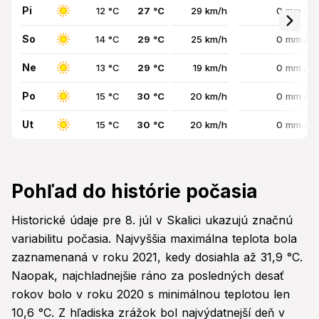
Pi
12 °C
27 °C
29 km/h
0 mm / 
So
14 °C
29 °C
25 km/h
0 mm / 
Ne
13 °C
29 °C
19 km/h
0 mm / 
Po
15 °C
30 °C
20 km/h
0 mm / 
Ut
15 °C
30 °C
20 km/h
0 mm / 
Pohľad do histórie počasia
Historické údaje pre 8. júl v Skalici ukazujú značnú
variabilitu počasia. Najvyššia maximálna teplota bola
zaznamenaná v roku 2021, kedy dosiahla až 31,9 °C.
Naopak, najchladnejšie ráno za posledných desať
rokov bolo v roku 2020 s minimálnou teplotou len
10,6 °C. Z hľadiska zrážok bol najvýdatnejší deň v