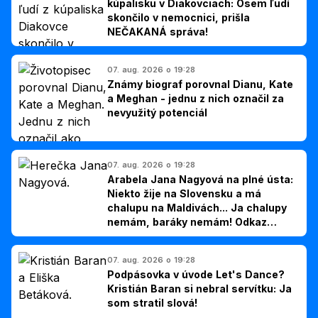
kúpalisku v Diakovciach: Osem ľudí
skončilo v nemocnici, prišla
NEČAKANÁ správa!
07. aug. 2026 o 19:28
Známy biograf porovnal Dianu, Kate
a Meghan - jednu z nich označil za
nevyužitý potenciál
07. aug. 2026 o 19:28
Arabela Jana Nagyová na plné ústa:
Niekto žije na Slovensku a má
chalupu na Maldivách... Ja chalupy
nemám, baráky nemám! Odkaz
Slovákom
07. aug. 2026 o 19:28
Podpásovka v úvode Let's Dance?
Kristián Baran si nebral servítku: Ja
som stratil slová!