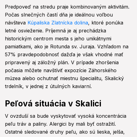
Predpoveď na stredu praje kombinovaným aktivitám.
Počas slnečných častí dňa je ideálnou voľbou
návšteva
Kúpaliska Zlatnícka dolina
, ktoré ponúka
letné osvieženie. Príjemná je aj prechádzka
historickým centrom mesta s jeho unikátnymi
pamiatkami, ako je Rotunda sv. Juraja. Vzhľadom na
57% pravdepodobnosť dažďa je však vhodné mať
pripravený aj záložný plán. V prípade zhoršenia
počasia môžete navštíviť expozície Záhorského
múzea alebo ochutnať miestnu špecialitu, Skalický
trdelník, v jednej z útulných kaviarní.
Peľová situácia v Skalici
V ovzduší sa bude vyskytovať vysoká koncentrácia
peľu tráv a paliny. Alergici by mali byť ostražití.
Ostatné sledované druhy peľu, ako sú lieska, jelša,