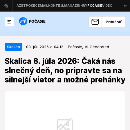
Prihlásiť
08. júl. 2026 o 04:12
Skalica
Skalica
08. júl. 2026 o 04:12
Počasie,
AI Generated
Skalica 8. júla 2026: Čaká nás
Skalica 8. júla 2026: Čaká nás
slnečný deň, no pripravte sa na
slnečný deň, no pripravte sa na
silnejší vietor a možné prehánky
silnejší vietor a možné prehánky
Streda prinesie do Skalice letné teploty, avšak deň
môže sprevádzať aj premenlivé počasie s rizikom
zrážok.