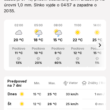
úrovni 1,0 mm. Slnko vyjde o 04:57 a zapadne o
20:55.
02:00
05:00
08:00
11:00
14:00
20 ºC
18 ºC
15 ºC
22 ºC
25 ºC
Pocitovo
Pocitovo
Pocitovo
Pocitovo
Pocitovo
11 ºC
10 ºC
9 ºC
12 ºC
15 ºC
13%
20%
60%
1%
1%
Predpoveď
Vietor
Zrážky / Rizik
Min.
Max.
na 7 dní
Dnes
15 °C
25 °C
33 km/h
1 mm / 5
Št
12 °C
26 °C
25 km/h
0 mm / 