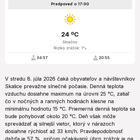
Predpoveď o 17:00
24 ºC
Slnečno
Riziko zrážok: 1%
04:57
20:55
V stredu 8. júla 2026 čaká obyvateľov a návštevníkov
Skalice prevažne slnečné počasie. Denná teplota
vzduchu dosiahne maximum na úrovni 25 °C, zatiaľ
čo v nočných a ranných hodinách klesne na
minimálnu hodnotu 15 °C. Priemerná denná teplota sa
bude pohybovať okolo 20 °C. Deň však môže
sprevádzať aj silnejší vietor, ktorý v nárazoch
dosiahne rýchlosť až 33 km/h. Pravdepodobnosť
dažďa je 57 %, pričom očakávaný úhrn zrážok je na