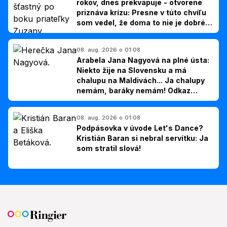
rokov, dnes prekvapuje - otvorene
priznáva krízu: Presne v túto chvíľu
som vedel, že doma to nie je dobré,
hovorí Milan Ondrík
08. aug. 2026 o 01:08
Arabela Jana Nagyová na plné ústa:
Niekto žije na Slovensku a má
chalupu na Maldivách... Ja chalupy
nemám, baráky nemám! Odkaz
Slovákom
08. aug. 2026 o 01:08
Podpásovka v úvode Let's Dance?
Kristián Baran si nebral servítku: Ja
som stratil slová!