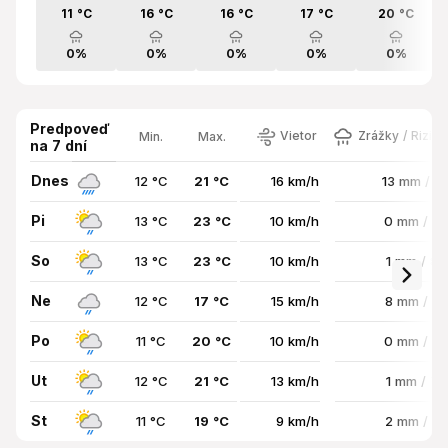
11 °C
16 °C
16 °C
17 °C
20 °C
0%
0%
0%
0%
0%
Predpoveď
Vietor
Zrážky / Rizik
Min.
Max.
na 7 dní
Dnes
12 °C
21 °C
16 km/h
13 mm / 
Pi
13 °C
23 °C
10 km/h
0 mm / 4
So
13 °C
23 °C
10 km/h
1 mm / 8
Ne
12 °C
17 °C
15 km/h
8 mm / 8
Po
11 °C
20 °C
10 km/h
0 mm / 6
Ut
12 °C
21 °C
13 km/h
1 mm / 7
St
11 °C
19 °C
9 km/h
2 mm / 5