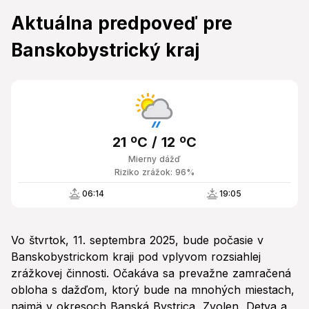
Aktuálna predpoveď pre
Banskobystrický kraj
21 ºC / 12 ºC
Mierny dážď
Riziko zrážok: 96%
06:14
19:05
Vo štvrtok, 11. septembra 2025, bude počasie v
Banskobystrickom kraji pod vplyvom rozsiahlej
zrážkovej činnosti. Očakáva sa prevažne zamračená
obloha s dažďom, ktorý bude na mnohých miestach,
najmä v okresoch Banská Bystrica, Zvolen, Detva a