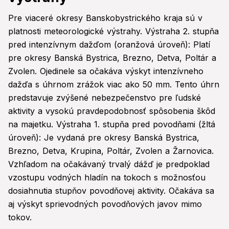
Pre viaceré okresy Banskobystrického kraja sú v
platnosti meteorologické výstrahy. Výstraha 2. stupňa
pred intenzívnym dažďom (oranžová úroveň): Platí
pre okresy Banská Bystrica, Brezno, Detva, Poltár a
Zvolen. Ojedinele sa očakáva výskyt intenzívneho
dažďa s úhrnom zrážok viac ako 50 mm. Tento úhrn
predstavuje zvýšené nebezpečenstvo pre ľudské
aktivity a vysokú pravdepodobnosť spôsobenia škôd
na majetku. Výstraha 1. stupňa pred povodňami (žltá
úroveň): Je vydaná pre okresy Banská Bystrica,
Brezno, Detva, Krupina, Poltár, Zvolen a Žarnovica.
Vzhľadom na očakávaný trvalý dážď je predpoklad
vzostupu vodných hladín na tokoch s možnosťou
dosiahnutia stupňov povodňovej aktivity. Očakáva sa
aj výskyt sprievodných povodňových javov mimo
tokov.