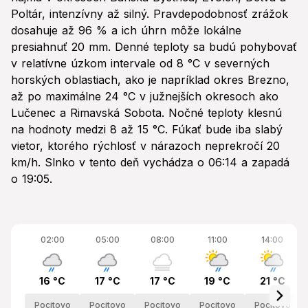
Poltár, intenzívny až silný. Pravdepodobnosť zrážok
dosahuje až 96 % a ich úhrn môže lokálne
presiahnuť 20 mm. Denné teploty sa budú pohybovať
v relatívne úzkom intervale od 8 °C v severných
horských oblastiach, ako je napríklad okres Brezno,
až po maximálne 24 °C v južnejších okresoch ako
Lučenec a Rimavská Sobota. Nočné teploty klesnú
na hodnoty medzi 8 až 15 °C. Fúkať bude iba slabý
vietor, ktorého rýchlosť v nárazoch neprekročí 20
km/h. Slnko v tento deň vychádza o 06:14 a zapadá
o 19:05.
02:00
05:00
08:00
11:00
14:00
16 °C
17 °C
17 °C
19 °C
21 °C
Pocitovo
Pocitovo
Pocitovo
Pocitovo
Pocitovo