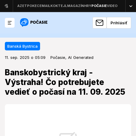
Prihlásiť
Banská Bystrica
11. sep. 2025 o 05:09
Banská Bystrica
11. sep. 2025 o 05:09
Banskobystrický kraj - Výstraha!
Počasie,
AI Generated
Čo potrebujete vedieť o počasí na
Banskobystrický kraj -
11. 09. 2025
Výstraha! Čo potrebujete
vedieť o počasí na 11. 09. 2025
Banskobystrický kraj čaká meteorologicky významný
deň s rozsiahlymi zrážkami a aktívnymi výstrahami,
ktoré ovplyvnia denné aktivity obyvateľov.